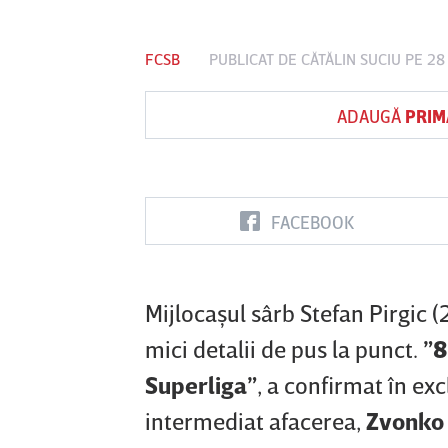
FCSB
PUBLICAT DE
CĂTĂLIN SUCIU
PE 28
Vs
ADAUGĂ
PRIM
FC Botoşani
Corvinul
Sepsi OSK S
Hunedoara
Gheorghe
FACEBOOK
Mijlocaşul sârb Stefan Pirgic 
mici detalii de pus la punct.
”8
Superliga”
, a confirmat în ex
intermediat afacerea,
Zvonko 