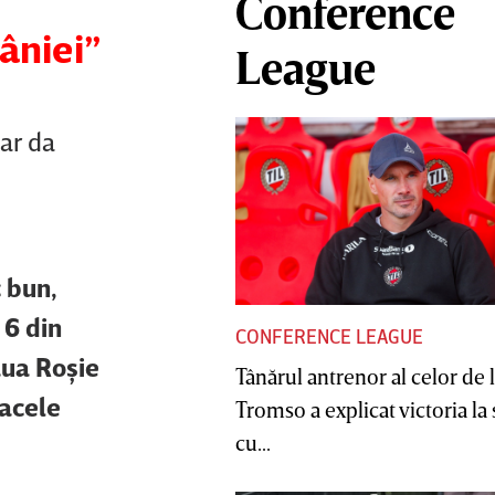
Conference
âniei”
League
ar da
c bun,
 6 din
CONFERENCE LEAGUE
aua Roşie
Tânărul antrenor al celor de 
 acele
Tromso a explicat victoria la
cu...