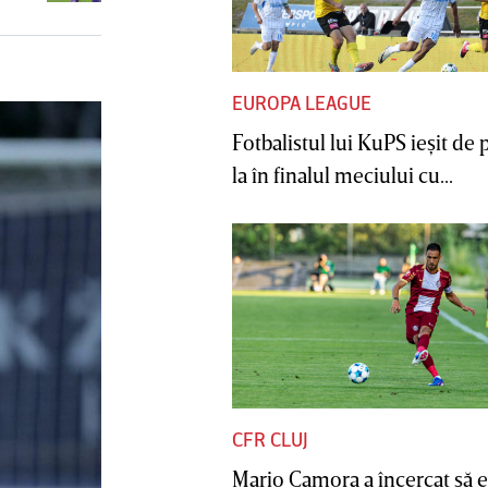
la finalul meciului cu Rapid: „Un
gest pe care nu îl putem accepta”
EUROPA LEAGUE
Fotbalistul lui KuPS ieşit de 
la în finalul meciului cu...
CFR CLUJ
Mario Camora a încercat să e