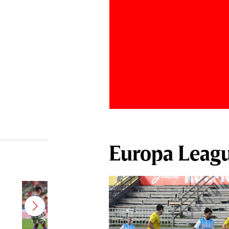
Europa Leag
Se prevede un „război” între
Jayson Papeau şi suporterii lui
UTA! Fanii arădeni au fost scoşi
din sărite de ce a făcut francezul