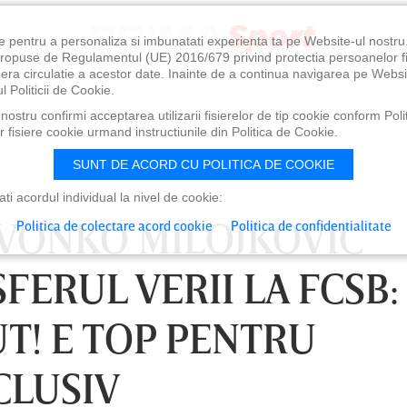
e pentru a personaliza si imbunatati experienta ta pe Website-ul nostr
i propuse de Regulamentul (UE) 2016/679 privind protectia persoanelor f
ibera circulatie a acestor date. Inainte de a continua navigarea pe Websi
l Politicii de Cookie.
ostru confirmi acceptarea utilizarii fisierelor de tip cookie conform Polit
 fisiere cookie urmand instructiunile din Politica de Cookie.
SUNT DE ACORD CU POLITICA DE COOKIE
i acordul individual la nivel de cookie:
VONKO MILOJKOVIC
Politica de colectare acord cookie
Politica de confidentialitate
ERUL VERII LA FCSB:
UT! E TOP PENTRU
CLUSIV
0
VINERI 07 AUG, 21:00
SÂ