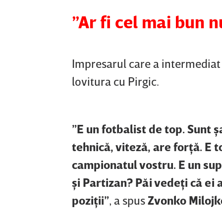
”Ar fi cel mai bun
Impresarul care a intermediat
lovitura cu Pirgic.
”E un fotbalist de top. Sunt ş
tehnică, viteză, are forţă. E
campionatul vostru. E un supe
şi Partizan? Păi vedeţi că ei 
poziţii”
, a spus
Zvonko Milojk