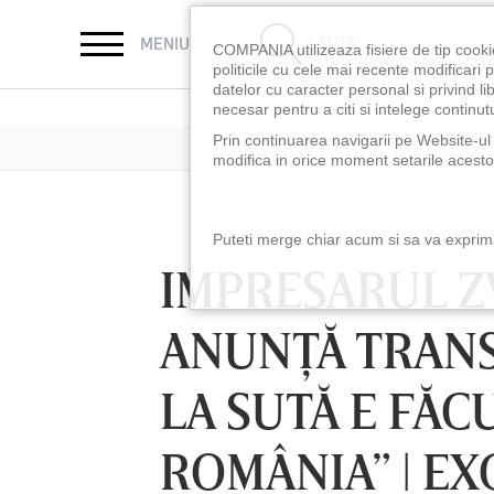
CAUTĂ
MENIU
COMPANIA utilizeaza fisiere de tip cooki
politicile cu cele mai recente modificar
datelor cu caracter personal si privind l
necesar pentru a citi si intelege continutu
Prin continuarea navigarii pe Website-ul n
modifica in orice moment setarile acestor
Puteti merge chiar acum si sa va exprimat
IMPRESARUL Z
ANUNŢĂ TRANSF
LA SUTĂ E FĂC
ROMÂNIA” | EX
LUNI 10 AUG, 18:30
LUNI 10 AUG, 21:3