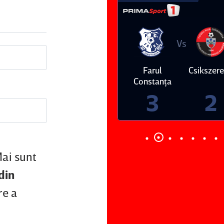
Vs
Vs
Farul
Csikszereda
Dinamo
FC Volunt
Constanţa
4
0
3
2
Mai sunt
din
re a