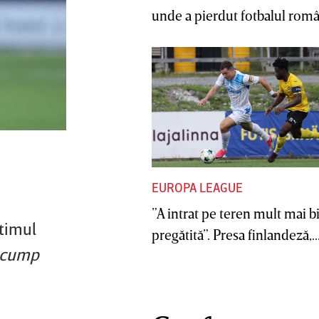
unde a pierdut fotbalul român
EUROPA LEAGUE
”A intrat pe teren mult mai b
ltimul
pregătită”. Presa finlandeză,..
 scump