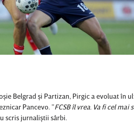
oşie Belgrad şi Partizan, Pirgic a evoluat în u
leznicar Pancevo. ”
FCSB îl vrea. Va fi cel mai
au scris jurnaliştii sârbi.