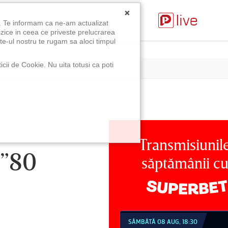
×
u. Te informam ca ne-am actualizat
izice in ceea ce priveste prelucrarea
te-ul nostru te rugam sa aloci timpul
icii de Cookie. Nu uita totusi ca poti
Transmisiunil
 ”80
săptămânii c
MBĂTĂ 08 AUG, 18:30
SÂMBĂTĂ 08 AUG, 21:30