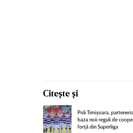
Citește și
toţii fanii o
Poli Timişoara, parteneria
rescu a vorbit
baza noii reguli de coope
la FCSB: „Sunt
forţă din Superliga