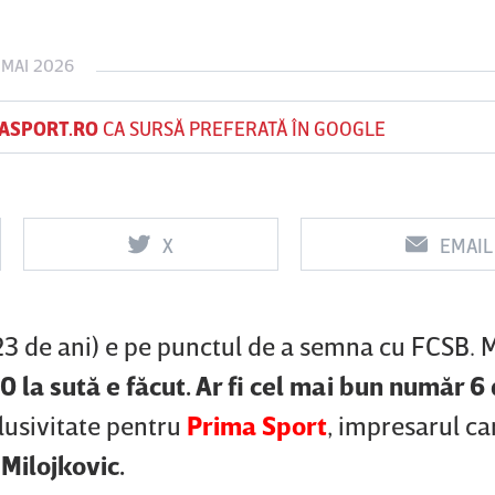
 MAI 2026
Vs
Vs
ASPORT.RO
CA SURSĂ PREFERATĂ ÎN GOOGLE
f
FCSB
UTA Arad
Rapid
0
0
X
EMAIL
(23 de ani) e pe punctul de a semna cu FCSB. 
0 la sută e făcut. Ar fi cel mai bun număr 6 
clusivitate pentru
Prima Sport
, impresarul ca
Milojkovic.