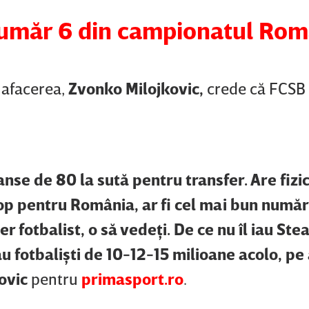
 număr 6 din campionatul Rom
 afacerea,
Zvonko Milojkovic,
crede că FCSB 
anse de 80 la sută pentru transfer. Are fizi
 top pentru România, ar fi cel mai bun număr
r fotbalist, o să vedeţi. De ce nu îl iau Ste
au fotbalişti de 10-12-15 milioane acolo, pe
ovic
pentru
primasport.ro
.