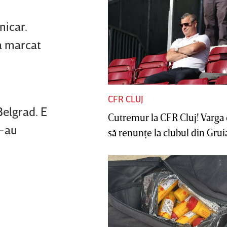
nicar.
 a marcat
CFR CLUJ
Belgrad. E
Cutremur la CFR Cluj! Varga 
s-au
să renunţe la clubul din Gruia 