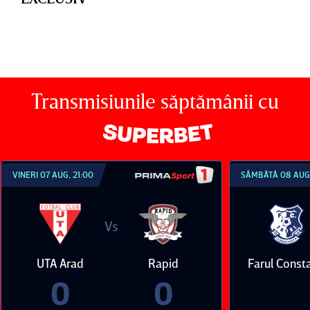
Transmisiunile săptămânii cu
VINERI 07 AUG, 21:00
SÂMBĂTĂ 08 AUG,
Vs
UTA Arad
Rapid
Farul Const
0
0