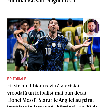
Editorial Răzvan Dragomirescu
EDITORIALE
Fii sincer! Chiar crezi că a existat
vreodată un fotbalist mai bun decât
Lionel Messi? Starurile Angliei au părut
împăiate în faţa unui „bătrânel” de 39 de