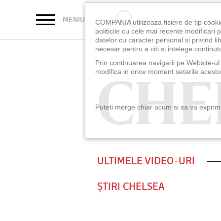
CAUTĂ
MENIU
COMPANIA utilizeaza fisiere de tip cooki
politicile cu cele mai recente modificar
datelor cu caracter personal si privind l
necesar pentru a citi si intelege continutu
Prin continuarea navigarii pe Website-ul n
CHE
CHE
modifica in orice moment setarile acestor
Puteti merge chiar acum si sa va exprimat
ULTIMELE VIDEO-URI
ȘTIRI CHELSEA