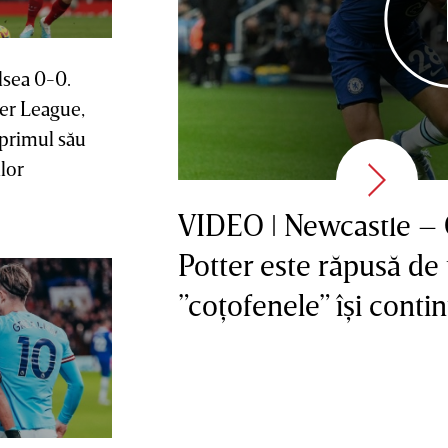
lsea 0-0.
ier League,
primul său
lor
VIDEO ǀ Newcastle – C
Potter este răpusă de u
”coţofenele” îşi conti