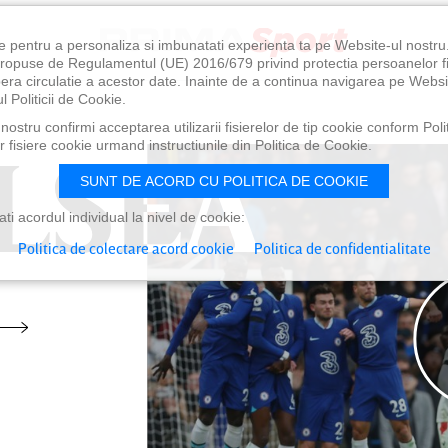
e pentru a personaliza si imbunatati experienta ta pe Website-ul nostr
i propuse de Regulamentul (UE) 2016/679 privind protectia persoanelor f
ibera circulatie a acestor date. Inainte de a continua navigarea pe Websi
l Politicii de Cookie.
ostru confirmi acceptarea utilizarii fisierelor de tip cookie conform Polit
LSEA
LSEA
 fisiere cookie urmand instructiunile din Politica de Cookie.
SUNT DE ACORD CU POLITICA DE COOKIE
i acordul individual la nivel de cookie:
Politica de colectare acord cookie
Politica de confidentialitate