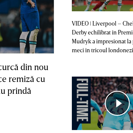
VIDEO ǀ Liverpool – Che
Derby echilibrat în Prem
Mudryk a impresionat la 
meci în tricoul londonezi
curcă din nou
ce remiză cu
nu prindă