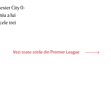
ster City 0-
iu a lui
cele trei
Vezi toate stirile din Premier League