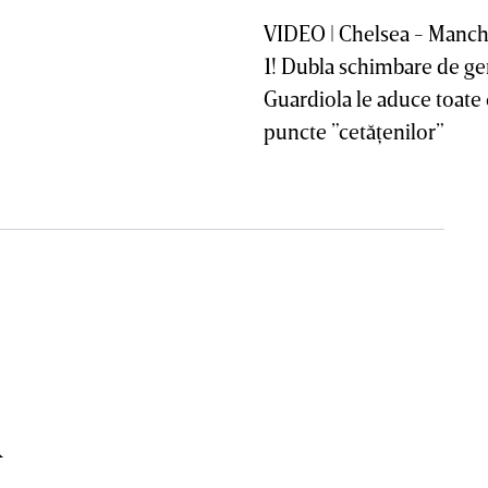
VIDEO | Chelsea - Manche
1! Dubla schimbare de gen
Guardiola le aduce toate 
puncte ”cetăţenilor”
a