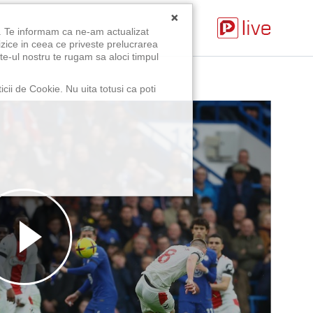
×
u. Te informam ca ne-am actualizat
izice in ceea ce priveste prelucrarea
te-ul nostru te rugam sa aloci timpul
icii de Cookie. Nu uita totusi ca poti