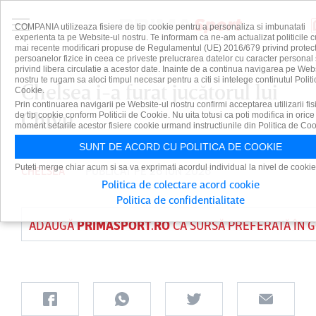
COMPANIA utilizeaza fisiere de tip cookie pentru a personaliza si imbunatati
experienta ta pe Website-ul nostru. Te informam ca ne-am actualizat politicile c
mai recente modificari propuse de Regulamentul (UE) 2016/679 privind protect
persoanelor fizice in ceea ce priveste prelucrarea datelor cu caracter personal 
privind libera circulatie a acestor date. Inainte de a continua navigarea pe Web
nostru te rugam sa aloci timpul necesar pentru a citi si intelege continutul Politi
Chelsea i-a furat jucătorul lui
Cookie.
Prin continuarea navigarii pe Website-ul nostru confirmi acceptarea utilizarii fis
Chivu
de tip cookie conform Politicii de Cookie. Nu uita totusi ca poti modifica in orice
moment setarile acestor fisiere cookie urmand instructiunile din Politica de Coo
SUNT DE ACORD CU POLITICA DE COOKIE
Puteti merge chiar acum si sa va exprimati acordul individual la nivel de cookie
CHELSEA
PUBLICAT PE 26 IUN 2026
Politica de colectare acord cookie
Politica de confidentialitate
ADAUGĂ
PRIMASPORT.RO
CA SURSĂ PREFERATĂ ÎN 