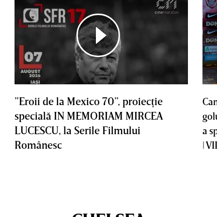
”Eroii de la Mexico 70”, proiecţie
Cam
specială IN MEMORIAM MIRCEA
gol
LUCESCU, la Serile Filmului
a s
Românesc
| V