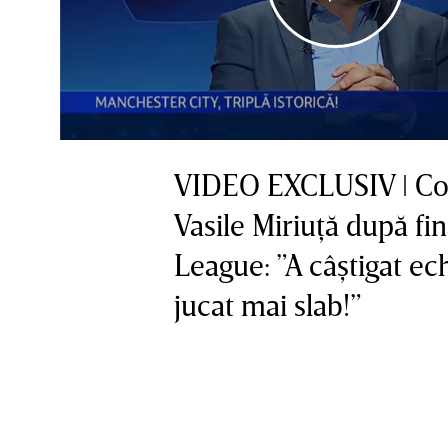
VIDEO EXCLUSIV ǀ Con
Vasile Miriuţă după f
League: ”A câştigat ec
jucat mai slab!”