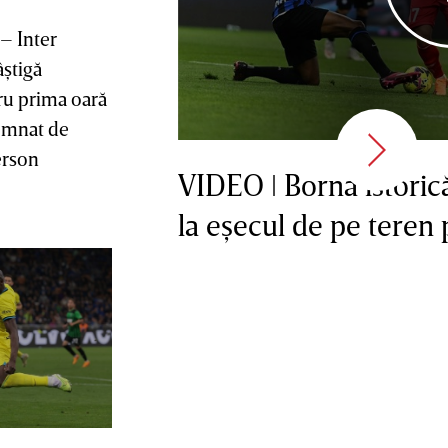
– Inter
âştigă
u prima oară
semnat de
erson
VIDEO ǀ Bornă istoric
la eşecul de pe teren