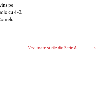
vins pe
olo cu 4-2.
 Romelu
Vezi toate stirile din Serie A