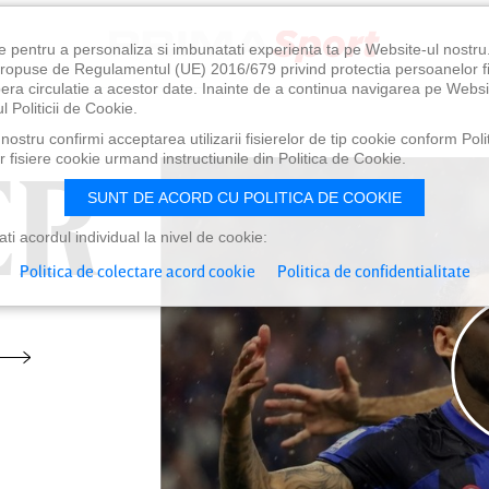
e pentru a personaliza si imbunatati experienta ta pe Website-ul nostr
i propuse de Regulamentul (UE) 2016/679 privind protectia persoanelor f
ibera circulatie a acestor date. Inainte de a continua navigarea pe Websi
l Politicii de Cookie.
ostru confirmi acceptarea utilizarii fisierelor de tip cookie conform Polit
ER
ER
 fisiere cookie urmand instructiunile din Politica de Cookie.
SUNT DE ACORD CU POLITICA DE COOKIE
i acordul individual la nivel de cookie:
Politica de colectare acord cookie
Politica de confidentialitate