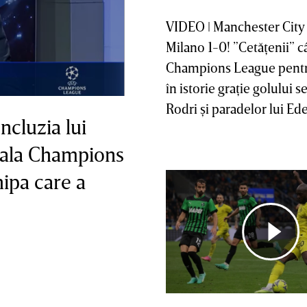
VIDEO ǀ Manchester City 
Milano 1-0! ”Cetăţenii” c
Champions League pentr
în istorie graţie golului 
Rodri şi paradelor lui Ed
cluzia lui
inala Champions
hipa care a