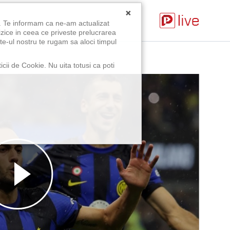
×
u. Te informam ca ne-am actualizat
izice in ceea ce priveste prelucrarea
te-ul nostru te rugam sa aloci timpul
icii de Cookie. Nu uita totusi ca poti