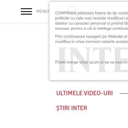
CAUTĂ
MENIU
COMPANIA utilizeaza fisiere de tip cooki
politicile cu cele mai recente modificar
datelor cu caracter personal si privind l
necesar pentru a citi si intelege continutu
Prin continuarea navigarii pe Website-ul n
INT
INT
modifica in orice moment setarile acestor
Puteti merge chiar acum si sa va exprimat
ULTIMELE VIDEO-URI
ȘTIRI INTER