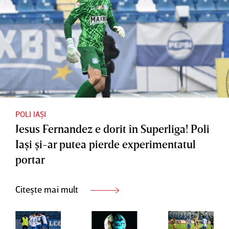
jucat
ligă
recent în
Superliga
este în
pragul
desfiinţăr
ii
POLI IAȘI
Jesus Fernandez e dorit în Superliga! Poli
Iaşi şi-ar putea pierde experimentatul
portar
Citește mai mult