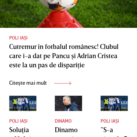
POLI IAȘI
Cutremur în fotbalul românesc! Clubul
care i-a dat pe Pancu şi Adrian Cristea
este la un pas de dispariţie
Citește mai mult
POLI IAȘI
DINAMO
POLI IAȘI
Soluţia
Dinamo
”S-a