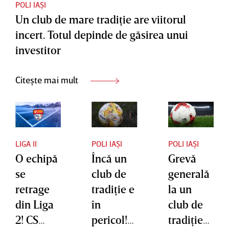
la vârsta
POLI IAȘI
Un club de mare tradiţie are viitorul
lui”
incert. Totul depinde de găsirea unui
investitor
Citește mai mult
LIGA II
POLI IAȘI
POLI IAȘI
O echipă
Încă un
Grevă
se
club de
generală
retrage
tradiţie e
la un
din Liga
în
club de
2! CS
pericol!
tradiţie