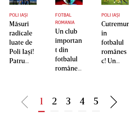
POLI IAȘI
FOTBAL
POLI IAȘI
ROMANIA
Măsuri
Cutremur
Un club
radicale
în
importan
luate de
fotbalul
t din
Poli Iaşi!
românes
fotbalul
Patru
c! Un
românes
jucători
club de
c a fost
experime
mare
salvat de
ntaţi sunt
tradiţie
Primărie.
OUT
se află în
1
2
3
4
5
Se vor
pragul
vira
faliment
peste 6
ului!
milioane
Jucătorii