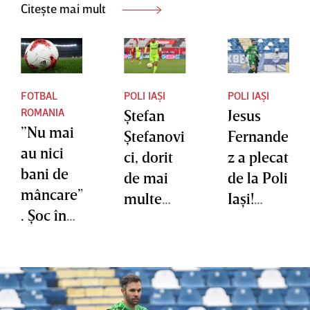
Citește mai mult
FOTBAL
POLI IAȘI
POLI IAȘI
ROMANIA
Ştefan
Jesus
”Nu mai
Ştefanovi
Fernande
au nici
ci, dorit
z a plecat
bani de
de mai
de la Poli
mâncare”
multe
Iaşi!
. Şoc în
formaţii
Experim
fotbalul
din
entatul
românes
Superliga
portar a
c! Un
dorit în
club ce a
prima