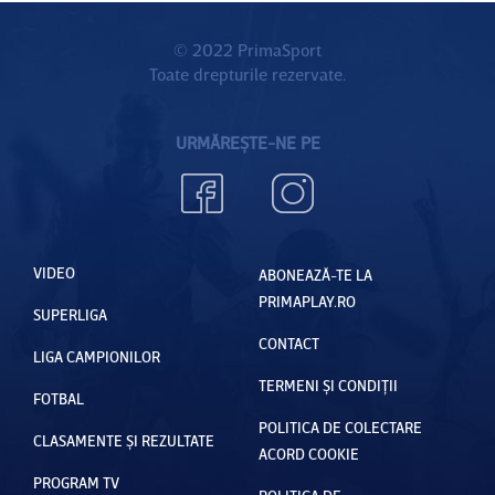
de lei, iar
vor să
jucătorii
© 2022 PrimaSport
boicotez
Toate drepturile rezervate.
vor primi
e
3 salarii
următoru
URMĂREȘTE-NE PE
restante
l meci ce
se poate
dovedi
crucial
VIDEO
ABONEAZĂ-TE LA
PRIMAPLAY.RO
SUPERLIGA
CONTACT
LIGA CAMPIONILOR
TERMENI ȘI CONDIȚII
FOTBAL
POLITICA DE COLECTARE
CLASAMENTE ȘI REZULTATE
ACORD COOKIE
PROGRAM TV