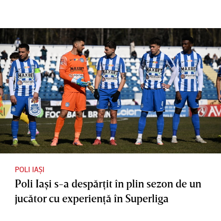
Dinamo
Are
din
ar putea
nevoie
România
profita
de 1,5
! Jucătorii
milioane
refuză să
de euro
facă
până la
deplasar
sfârşitul
ea la
lunii
ultimul
pentru a
meci din
se salva
play-out
POLI IAȘI
Poli Iaşi s-a despărţit în plin sezon de un
jucător cu experienţă în Superliga