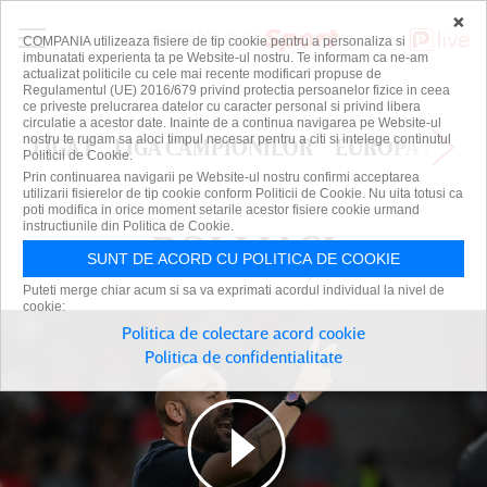
×
COMPANIA utilizeaza fisiere de tip cookie pentru a personaliza si
imbunatati experienta ta pe Website-ul nostru. Te informam ca ne-am
actualizat politicile cu cele mai recente modificari propuse de
Regulamentul (UE) 2016/679 privind protectia persoanelor fizice in ceea
ce priveste prelucrarea datelor cu caracter personal si privind libera
circulatie a acestor date. Inainte de a continua navigarea pe Website-ul
nostru te rugam sa aloci timpul necesar pentru a citi si intelege continutul
LIGA 1
LIGA CAMPIONILOR
EUROPA LEAG
Politicii de Cookie.
Prin continuarea navigarii pe Website-ul nostru confirmi acceptarea
utilizarii fisierelor de tip cookie conform Politicii de Cookie. Nu uita totusi ca
poti modifica in orice moment setarile acestor fisiere cookie urmand
instructiunile din Politica de Cookie.
POLI IAȘI
POLI IAȘI
SUNT DE ACORD CU POLITICA DE COOKIE
Puteti merge chiar acum si sa va exprimati acordul individual la nivel de
cookie:
Politica de colectare acord cookie
Politica de confidentialitate