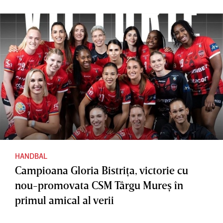
Dunărea
juca
la CM
pentru
U18.
locurile
Competiţ
11-12
ia e
găzduită
în ţara
noastră
HANDBAL
Campioana Gloria Bistriţa, victorie cu
nou-promovata CSM Târgu Mureş în
primul amical al verii