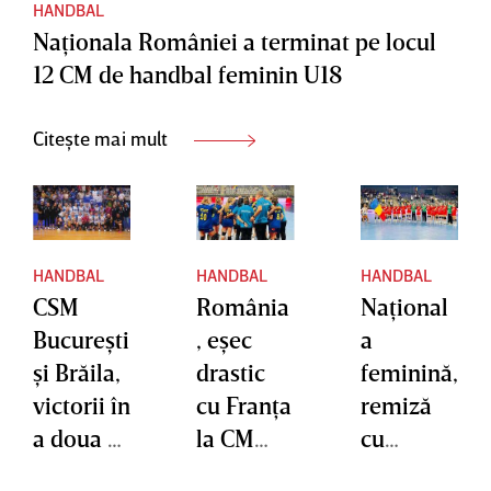
HANDBAL
Naţionala României a terminat pe locul
12 CM de handbal feminin U18
Citește mai mult
HANDBAL
HANDBAL
HANDBAL
CSM
România
Naţional
Bucureşti
, eşec
a
şi Brăila,
drastic
feminină,
victorii în
cu Franţa
remiză
a doua zi
la CM
cu
a Cupei
U18 şi va
Ungaria