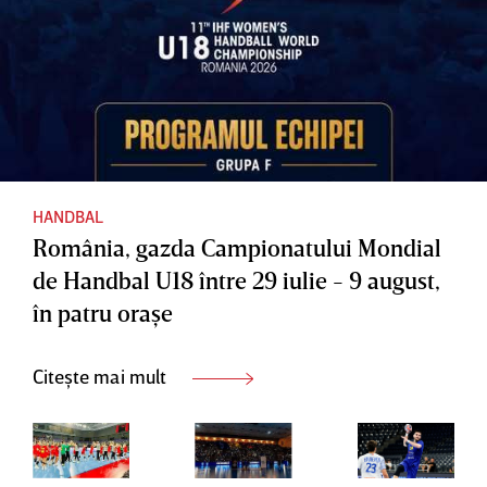
21-23
n
august
HANDBAL
România, gazda Campionatului Mondial
de Handbal U18 între 29 iulie - 9 august,
în patru oraşe
Citește mai mult