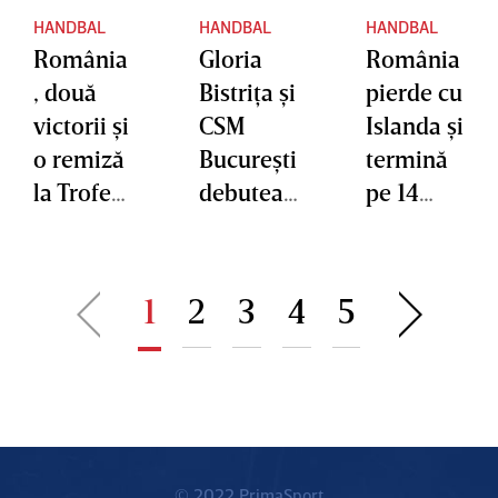
HANDBAL
HANDBAL
HANDBAL
România
Gloria
România
, două
Bistriţa şi
pierde cu
victorii şi
CSM
Islanda şi
o remiză
Bucureşti
termină
la Trofeul
debuteaz
pe 14
Carpaţi
ă pe
Campion
U18 de la
teren
atul
Piteşti
străin în
Europea
1
2
3
4
5
noul
n U20
sezon din
Liga
Campion
ilor
© 2022 PrimaSport