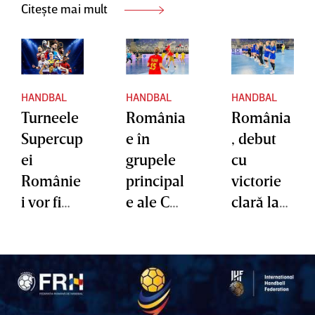
Citește mai mult
HANDBAL
HANDBAL
HANDBAL
Turneele
România
România
Supercup
e în
, debut
ei
grupele
cu
Românie
principal
victorie
i vor fi
e ale CM
clară la
găzduite
U18.
CM U18,
de
Succes
care este
Bistriţa,
categoric
găzduit
în
cu
în ţara
perioada
Kazahsta
noastră