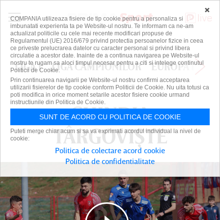
×
COMPANIA utilizeaza fisiere de tip cookie pentru a personaliza si
imbunatati experienta ta pe Website-ul nostru. Te informam ca ne-am
actualizat politicile cu cele mai recente modificari propuse de
Regulamentul (UE) 2016/679 privind protectia persoanelor fizice in ceea
ce priveste prelucrarea datelor cu caracter personal si privind libera
circulatie a acestor date. Inainte de a continua navigarea pe Website-ul
nostru te rugam sa aloci timpul necesar pentru a citi si intelege continutul
LIGA 1
LIGA CAMPIONILOR
EUROPA LEAG
Politicii de Cookie.
Prin continuarea navigarii pe Website-ul nostru confirmi acceptarea
utilizarii fisierelor de tip cookie conform Politicii de Cookie. Nu uita totusi ca
poti modifica in orice moment setarile acestor fisiere cookie urmand
instructiunile din Politica de Cookie.
CHINDIA
CHINDIA
SUNT DE ACORD CU POLITICA DE COOKIE
TÂRGOVIȘTE
TÂRGOVIȘTE
Puteti merge chiar acum si sa va exprimati acordul individual la nivel de
cookie:
Politica de colectare acord cookie
Politica de confidentialitate