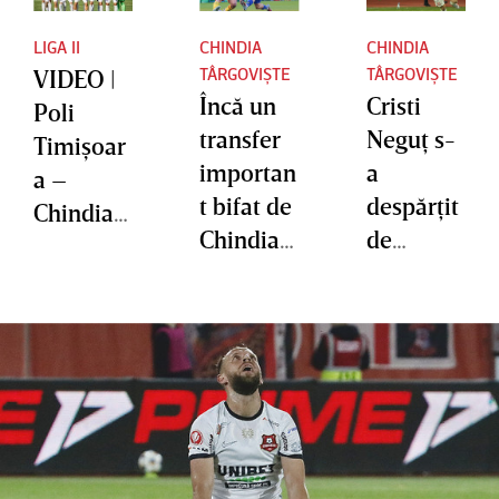
LIGA II
CHINDIA
CHINDIA
TÂRGOVIȘTE
TÂRGOVIȘTE
VIDEO |
Încă un
Cristi
Poli
transfer
Neguţ s-
Timişoar
importan
a
a –
t bifat de
despărţit
Chindia
Chindia!
de
1-0.
Au adus
Hermann
Bănăţenii
sub
stadt şi a
revin cu
formă de
revenit la
victorie
împrumu
fosta
în Liga 2
t un
echipă
jucător
de la