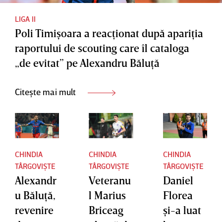
LIGA II
Poli Timişoara a reacţionat după apariţia
raportului de scouting care îl cataloga
„de evitat” pe Alexandru Băluţă
Citește mai mult
CHINDIA
CHINDIA
CHINDIA
TÂRGOVIȘTE
TÂRGOVIȘTE
TÂRGOVIȘTE
Alexandr
Veteranu
Daniel
u Băluţă,
l Marius
Florea
revenire
Briceag
şi-a luat