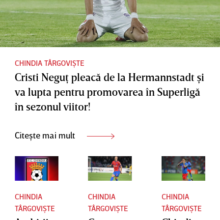
Universit
atea
Craiova
CHINDIA TÂRGOVIȘTE
Cristi Neguţ pleacă de la Hermannstadt şi
va lupta pentru promovarea în Superligă
în sezonul viitor!
Citește mai mult
CHINDIA
CHINDIA
CHINDIA
TÂRGOVIȘTE
TÂRGOVIȘTE
TÂRGOVIȘTE