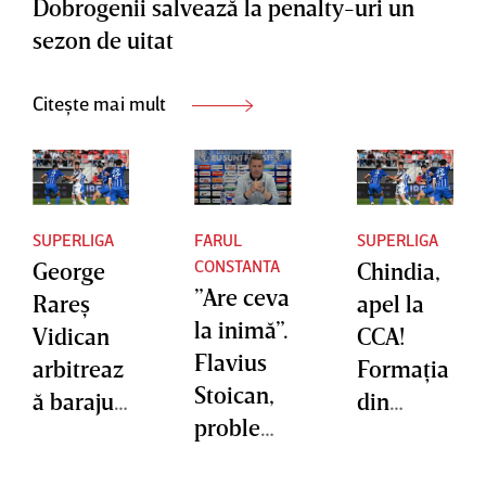
Dobrogenii salvează la penalty-uri un
sezon de uitat
Citește mai mult
SUPERLIGA
FARUL
SUPERLIGA
CONSTANTA
George
Chindia,
”Are ceva
Rareş
apel la
la inimă”.
Vidican
CCA!
Flavius
arbitreaz
Formaţia
Stoican,
ă barajul
din
problem
de
Târgovişt
e de lot
menţiner
e a cerut