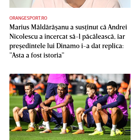
ORANGESPORT.RO
Marius Măldărăşanu a susţinut că Andrei
Nicolescu a încercat să-l păcălească, iar
preşedintele lui Dinamo i-a dat replica:
”Asta a fost istoria”