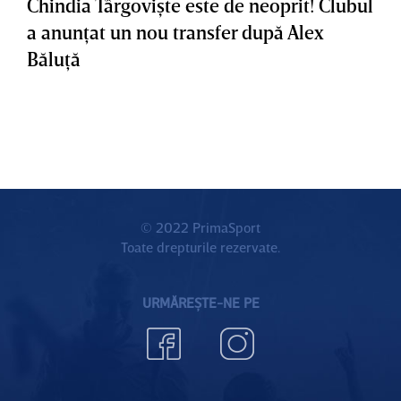
Chindia Târgovişte este de neoprit! Clubul
a anunţat un nou transfer după Alex
Băluţă
© 2022 PrimaSport
Toate drepturile rezervate.
URMĂREȘTE-NE PE