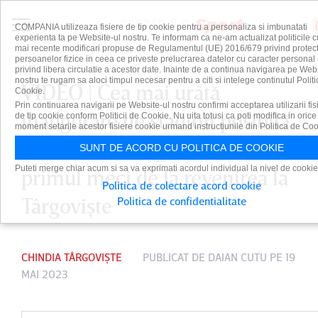
COMPANIA utilizeaza fisiere de tip cookie pentru a personaliza si imbunatati
experienta ta pe Website-ul nostru. Te informam ca ne-am actualizat politicile c
mai recente modificari propuse de Regulamentul (UE) 2016/679 privind protect
persoanelor fizice in ceea ce priveste prelucrarea datelor cu caracter personal 
privind libera circulatie a acestor date. Inainte de a continua navigarea pe Web
nostru te rugam sa aloci timpul necesar pentru a citi si intelege continutul Politi
VIDEO | Cea mai urâtă
Cookie.
Prin continuarea navigarii pe Website-ul nostru confirmi acceptarea utilizarii fis
inaugurare de stadion posibilă.
de tip cookie conform Politicii de Cookie. Nu uita totusi ca poti modifica in orice
moment setarile acestor fisiere cookie urmand instructiunile din Politica de Coo
Chindia a retrogradat, la
SUNT DE ACORD CU POLITICA DE COOKIE
Puteti merge chiar acum si sa va exprimati acordul individual la nivel de cookie
primul meci de la revenirea la
Politica de colectare acord cookie
Târgovişte
Politica de confidentialitate
CHINDIA TÂRGOVIȘTE
PUBLICAT DE
DAIAN CUTU
PE 19
MAI 2023