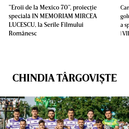
”Eroii de la Mexico 70”, proiecţie
Cam
specială IN MEMORIAM MIRCEA
gol
LUCESCU, la Serile Filmului
a s
Românesc
| V
CHINDIA TÂRGOVIȘTE