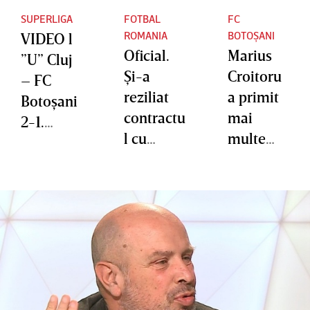
SUPERLIGA
FOTBAL
FC
ROMANIA
BOTOȘANI
VIDEO l
Oficial.
Marius
”U” Cluj
Şi-a
Croitoru
– FC
reziliat
a primit
Botoşani
contractu
mai
2-1.
l cu
multe
Ardelenii
gruparea
etape de
şi-au
din
suspenda
schimbat
Superliga
re după
total
: ”Îmi
ce a fost
abordare
încerc
eliminat
a în
norocul
la meciul
repriza
în altă
cu Rapid
secundă
parte”
şi au fost