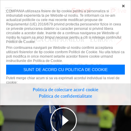
×
COMPANIA utilizeaza fisiere de tip cookie pentru a personaliza si
imbunatati experienta ta pe Website-ul nostru. Te informam ca ne-am
actualizat politicile cu cele mai recente modificari propuse de
Regulamentul (UE) 2016/679 privind protectia persoanelor fizice in ceea
ce priveste prelucrarea datelor cu caracter personal si privind libera
circulatie a acestor date. Inainte de a continua navigarea pe Website-ul
nostru te rugam sa aloci timpul necesar pentru a citi si intelege continutul
LIGA 1
LIGA CAMPIONILOR
EUROPA LEAG
Politicii de Cookie.
Prin continuarea navigarii pe Website-ul nostru confirmi acceptarea
utilizarii fisierelor de tip cookie conform Politicii de Cookie. Nu uita totusi ca
poti modifica in orice moment setarile acestor fisiere cookie urmand
instructiunile din Politica de Cookie.
FC BOTOȘANI
FC BOTOȘANI
SUNT DE ACORD CU POLITICA DE COOKIE
Puteti merge chiar acum si sa va exprimati acordul individual la nivel de
cookie:
Politica de colectare acord cookie
Politica de confidentialitate