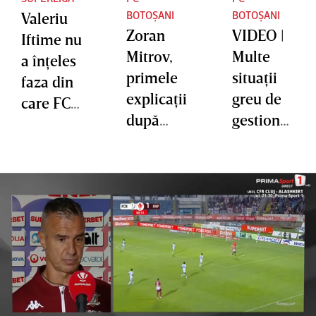
BOTOȘANI
BOTOȘANI
Valeriu
Zoran
VIDEO |
Iftime nu
Mitrov,
Multe
a înţeles
primele
situaţii
faza din
explicaţii
greu de
care FC
după
gestionat
Botoşani
criza de
pentru
a obţinut
nervi din
Marius
egalul cu
moment
Croitoru.
Rapid:
ul
”Dacă
„S-a
schimbăr
dădea
repetat?”
ii. De ce
din
nu a dat
prima
mâna cu
penalty
Marius
nu se