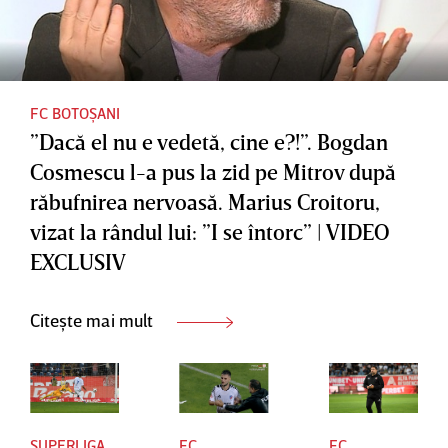
răsplătiţi
FC BOTOȘANI
”Dacă el nu e vedetă, cine e?!”. Bogdan
Cosmescu l-a pus la zid pe Mitrov după
răbufnirea nervoasă. Marius Croitoru,
vizat la rândul lui: ”I se întorc” | VIDEO
EXCLUSIV
Citește mai mult
SUPERLIGA
FC
FC