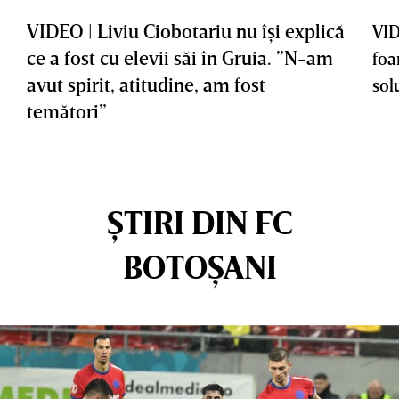
VIDEO | Liviu Ciobotariu nu îşi explică
VID
ce a fost cu elevii săi în Gruia. ”N-am
foa
avut spirit, atitudine, am fost
sol
temători”
ȘTIRI DIN FC
BOTOȘANI