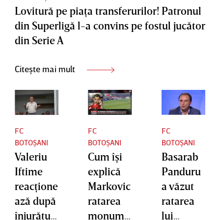
Lovitură pe piaţa transferurilor! Patronul
mă?! Nu
din Superligă l-a convins pe fostul jucător
există
din Serie A
aşa ceva
la fotbal”
Citește mai mult
| VIDEO
EXCLUSI
V
FC
FC
FC
BOTOȘANI
BOTOȘANI
BOTOȘANI
Valeriu
Cum îşi
Basarab
Iftime
explică
Panduru
reacţione
Markovic
a văzut
ază după
ratarea
ratarea
înjurături
monume
lui