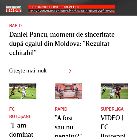
Croitoru
mai
întâmpla
”
RAPID
Daniel Pancu, moment de sinceritate
după egalul din Moldova: ”Rezultat
echitabil”
Citește mai mult
FC
RAPID
SUPERLIGA
BOTOȘANI
”A fost
VIDEO |
”I-am
sau nu
FC
dominat
penalty?”
Botoşani