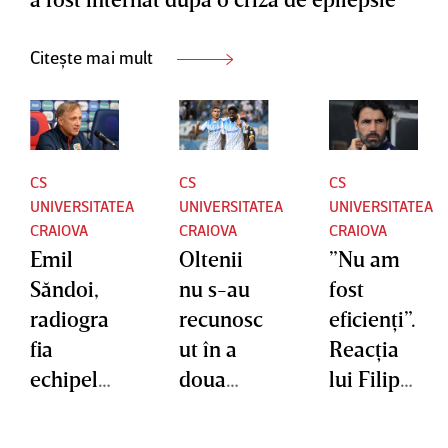
Citește mai mult
CS
CS
CS
UNIVERSITATEA
UNIVERSITATEA
UNIVERSITATEA
CRAIOVA
CRAIOVA
CRAIOVA
Emil
Oltenii
”Nu am
Săndoi,
nu s-au
fost
radiogra
recunosc
eficienţi”.
fia
ut în a
Reacţia
echipelor
doua
lui Filipe
româneşt
repriză
Coelho
i în
cu KuPS:
după