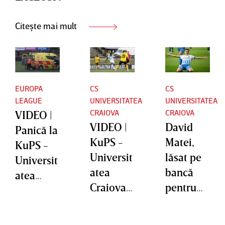
Citește mai mult
EUROPA
CS
CS
LEAGUE
UNIVERSITATEA
UNIVERSITATEA
CRAIOVA
CRAIOVA
VIDEO |
VIDEO |
David
Panică la
KuPS -
Matei,
KuPS -
Universit
lăsat pe
Universit
atea
bancă
atea
Craiova
pentru
Craiova!
1-1.
meciul
Lui
Campioa
cu KuPS!
Calvin