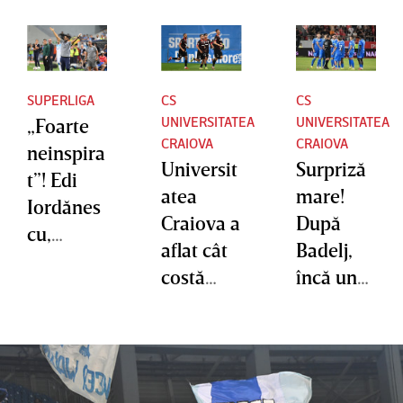
SUPERLIGA
CS
CS
UNIVERSITATEA
UNIVERSITATEA
„Foarte
CRAIOVA
CRAIOVA
neinspira
Universit
Surpriză
t”! Edi
atea
mare!
Iordănes
Craiova a
După
cu,
aflat cât
Badelj,
reacţie
costă
încă un
dură la
Nikita
jucător
adresa
Stoinov!
de la
lui Filipe
Oltenii s-
Craiova
Coelho
au
ar putea
înainte