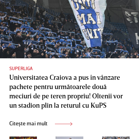
reorienta
semna cu
de duelul
t şi au
Aris
cu KuPS
făcut o
Limassol
ofertă
pentru
stoperul
lui
Dinamo
SUPERLIGA
Universitatea Craiova a pus în vânzare
Kiev
pachete pentru următoarele două
meciuri de pe teren propriu! Oltenii vor
un stadion plin la returul cu KuPS
Citește mai mult