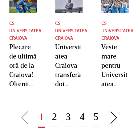
CS
CS
CS
UNIVERSITATEA
UNIVERSITATEA
UNIVERSITATEA
CRAIOVA
CRAIOVA
CRAIOVA
Plecare
Universit
Veste
de ultimă
atea
mare
oră de la
Craiova
pentru
Craiova!
transferă
Universit
Oltenii
doi
atea
şi-au
fundaşi
Craiova
vândut
de top!
înaintea
jucătorul
Mihai
dublei cu
1
2
3
4
5
în
Rotaru
KuPS
străinătat
le-a
Kuopio: