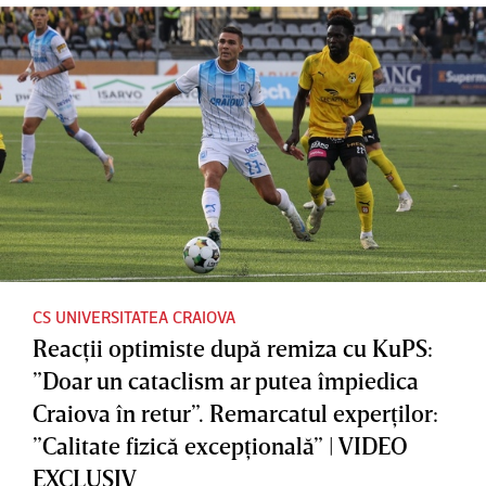
Europa:
”Nu îmi
remiza
”Craiova
explic ce
din
e cea mai
s-a
Finlanda
solidă!”.
întâmpla
Cum a
t. Lipsă
comentat
de
umilinţa
concentr
CFR-ului
are” |
şi situaţia
VIDEO
de la
EXCLUSI
CS UNIVERSITATEA CRAIOVA
Reacţii optimiste după remiza cu KuPS:
FCSB |
V
”Doar un cataclism ar putea împiedica
VIDEO
Craiova în retur”. Remarcatul experţilor:
EXCLUSI
”Calitate fizică excepţională” | VIDEO
V
EXCLUSIV