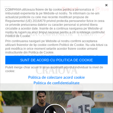
×
COMPANIA utilizeaza fisiere de tip cookie pentru a personaliza si
imbunatati experienta ta pe Website-ul nostru. Te informam ca ne-am
actualizat politicile cu cele mai recente modificari propuse de
Regulamentul (UE) 2016/679 privind protectia persoanelor fizice in ceea
ce priveste prelucrarea datelor cu caracter personal si privind libera
circulatie a acestor date. Inainte de a continua navigarea pe Website-ul
nostru te rugam sa aloci timpul necesar pentru a citi si intelege continutul
LIGA 1
LIGA CAMPIONILOR
EUROPA LEAG
Politicii de Cookie.
Prin continuarea navigarii pe Website-ul nostru confirmi acceptarea
utilizarii fisierelor de tip cookie conform Politicii de Cookie. Nu uita totusi ca
poti modifica in orice moment setarile acestor fisiere cookie urmand
instructiunile din Politica de Cookie.
CS UNIVERSITATEA
CS UNIVERSITATEA
SUNT DE ACORD CU POLITICA DE COOKIE
CRAIOVA
CRAIOVA
Puteti merge chiar acum si sa va exprimati acordul individual la nivel de
cookie:
Politica de colectare acord cookie
Politica de confidentialitate