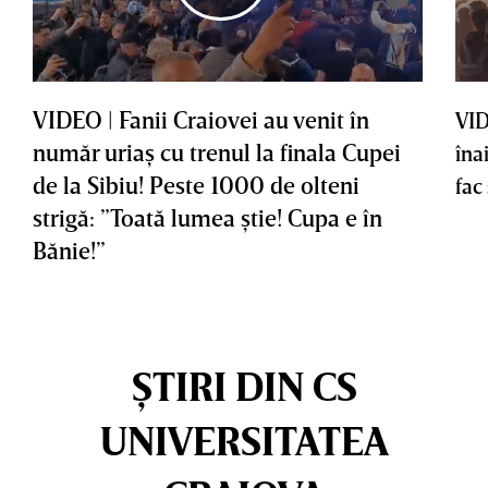
VIDEO | Fanii Craiovei au venit în
VID
număr uriaş cu trenul la finala Cupei
îna
de la Sibiu! Peste 1000 de olteni
fac
strigă: ”Toată lumea ştie! Cupa e în
Bănie!”
ȘTIRI DIN CS
UNIVERSITATEA