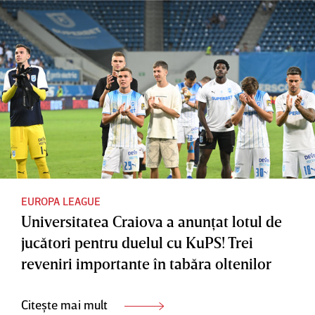
na
Ipoteza
Kabuye i
Românie
lansată
s-a făcut
i a cedat
înaintea
rău şi a
inexplica
partidei:
fost
bil
”Sacrifica
transport
iniţiativa
t” |
at cu
în repriza
VIDEO
ambulan
secundă
EXCLUSI
ţa la
V
spital
EUROPA LEAGUE
Universitatea Craiova a anunţat lotul de
jucători pentru duelul cu KuPS! Trei
reveniri importante în tabăra oltenilor
Citește mai mult