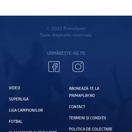
e:
trimis
”Se
"Mutarea
ofertele
antrenea
este
şi îi
ză!”
făcută,
aşteaptă
© 2022 PrimaSport
Toate drepturile rezervate.
Rotaru
în Bănie
este
liderul!"
URMĂREȘTE-NE PE
VIDEO
ABONEAZĂ-TE LA
PRIMAPLAY.RO
SUPERLIGA
CONTACT
LIGA CAMPIONILOR
TERMENI ȘI CONDIȚII
FOTBAL
POLITICA DE COLECTARE