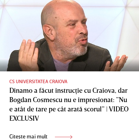
Mario
umilită
atea
Felgueira
de
Craiova
s: "Toată
Dinamo:
5-1: ”Unii
lumea e
"Această
jucători
de
decizie l-
trebuie
vânzare"
a costat
să-şi
scump"
ridice
nivelul”
CS UNIVERSITATEA CRAIOVA
Dinamo a făcut instrucţie cu Craiova, dar
Bogdan Cosmescu nu e impresionat: ”Nu
e atât de tare pe cât arată scorul” | VIDEO
EXCLUSIV
Citește mai mult