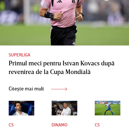
despre
Assad Al-
un
Hamlawi
transfer
,
ratat de
ademenit
Craiova |
cu un
VIDEO
salariu
EXCLUSI
uriaş
SUPERLIGA
Primul meci pentru Istvan Kovacs după
V
revenirea de la Cupa Mondială
Citește mai mult
CS
DINAMO
CS