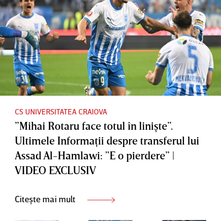
neagră
uriaşă şi
Discursul
pentru
schimbar
după ce a
noi”
e în
fost din
minutul
nou ţinta
37
fanilor
dinamovi
şti
CS UNIVERSITATEA CRAIOVA
”Mihai Rotaru face totul în linişte”.
Ultimele Informaţii despre transferul lui
Assad Al-Hamlawi: ”E o pierdere” |
VIDEO EXCLUSIV
Citește mai mult