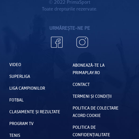
de
© 2022 PrimaSport
Toate drepturile rezervate.
meciul
cu
Dinamo
URMĂREȘTE-NE PE
VIDEO
ABONEAZĂ-TE LA
PRIMAPLAY.RO
SUPERLIGA
CONTACT
LIGA CAMPIONILOR
TERMENI ȘI CONDIȚII
FOTBAL
POLITICA DE COLECTARE
CLASAMENTE ȘI REZULTATE
ACORD COOKIE
PROGRAM TV
POLITICA DE
CONFIDENȚIALITATE
TENIS