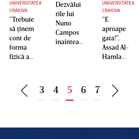
UNIVERSITATEA
UNIVERSITATEA
Dezvălui
CRAIOVA
CRAIOVA
rile lui
”Trebuie
”E
Nuno
să ţinem
aproape
Campos
cont de
gata!”.
înaintea
forma
Assad Al-
derby-
fizică a
Hamlawi
ului cu
jucătorilo
pleacă de
Universit
r”. Filipe
la
atea
Coelho
Craiova
Craiova:
3
4
5
6
7
are
pentru o
”Ne-am
multe
sumă
simţit
bătăi de
fabuloas
frustraţi”
cap
ă
înainte