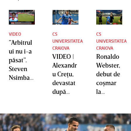
VIDEO
CS
CS
UNIVERSITATEA
UNIVERSITATEA
”Arbitrul
CRAIOVA
CRAIOVA
ui nu i-a
VIDEO |
Ronaldo
păsat”.
Alexandr
Webster,
Steven
u Creţu,
debut de
Nsimba
devastat
coşmar
reclamă
după
la
atacturile
dezastrul
Universit
rasiste
cu
atea
din
Dinamo.
Craiova!
Superligă
”Seară
Gafă
.