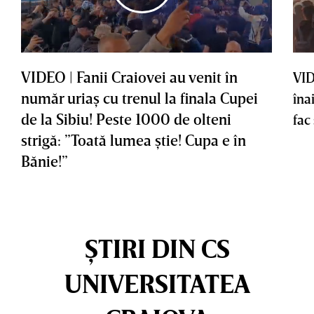
VIDEO | Fanii Craiovei au venit în
VID
număr uriaş cu trenul la finala Cupei
îna
de la Sibiu! Peste 1000 de olteni
fac
strigă: ”Toată lumea ştie! Cupa e în
Bănie!”
ȘTIRI DIN CS
UNIVERSITATEA