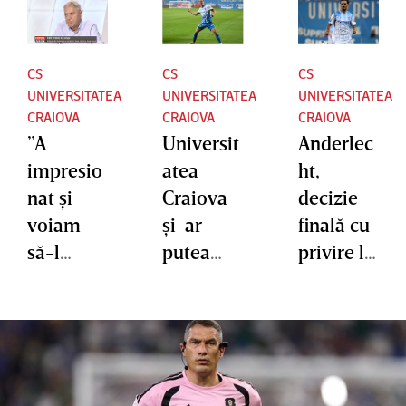
CS
CS
CS
UNIVERSITATEA
UNIVERSITATEA
UNIVERSITATEA
CRAIOVA
CRAIOVA
CRAIOVA
”A
Universit
Anderlec
impresio
atea
ht,
nat şi
Craiova
decizie
voiam
şi-ar
finală cu
să-l
putea
privire la
luăm”.
pierde
transferu
Dezvălui
golgheter
l lui
rea lui
ul în
Ştefan
Sorin
această
Baiaram
Cârţu
vară.