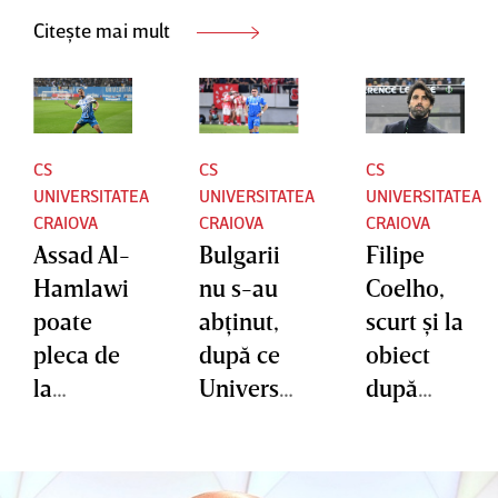
Citește mai mult
CS
CS
CS
UNIVERSITATEA
UNIVERSITATEA
UNIVERSITATEA
CRAIOVA
CRAIOVA
CRAIOVA
Assad Al-
Bulgarii
Filipe
Hamlawi
nu s-au
Coelho,
poate
abţinut,
scurt şi la
pleca de
după ce
obiect
la
Universit
după
Craiova!
atea
Dinamo
Anunţul
Craiova a
-
făcut de
fost
Universit