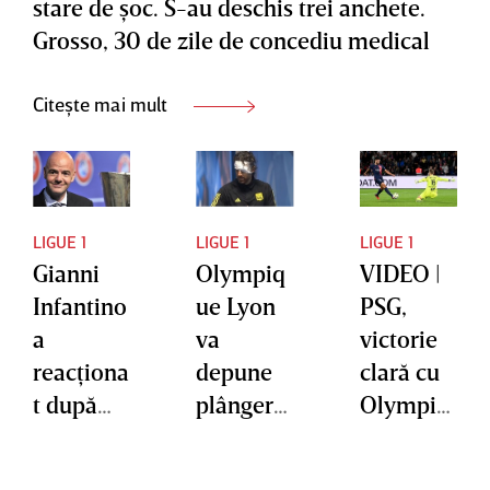
stare de şoc. S-au deschis trei anchete.
Grosso, 30 de zile de concediu medical
Citește mai mult
LIGUE 1
LIGUE 1
LIGUE 1
Gianni
Olympiq
VIDEO |
Infantino
ue Lyon
PSG,
a
va
victorie
reacţiona
depune
clară cu
t după
plângere
Olympiq
incidente
după
ue
le din
incidente
Marseille