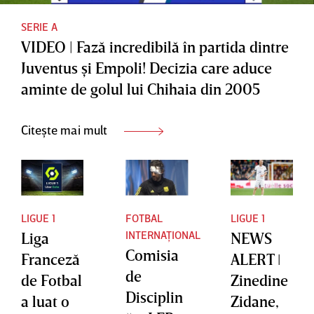
SERIE A
VIDEO | Fază incredibilă în partida dintre
Juventus şi Empoli! Decizia care aduce
aminte de golul lui Chihaia din 2005
Citește mai mult
LIGUE 1
FOTBAL
LIGUE 1
INTERNAȚIONAL
Liga
NEWS
Comisia
Franceză
ALERT ǀ
de
de Fotbal
Zinedine
Disciplin
a luat o
Zidane,