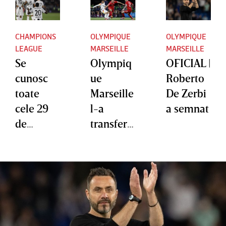
CHAMPIONS
OLYMPIQUE
OLYMPIQUE
LEAGUE
MARSEILLE
MARSEILLE
Se
Olympiq
OFICIAL |
cunosc
ue
Roberto
toate
Marseille
De Zerbi
cele 29
l-a
a semnat
de
transfera
echipe
t pe
calificate
mijlocaş
direct în
ul danez
faza
Pierre-
principal
Emile
ă a
Hojbjerg,