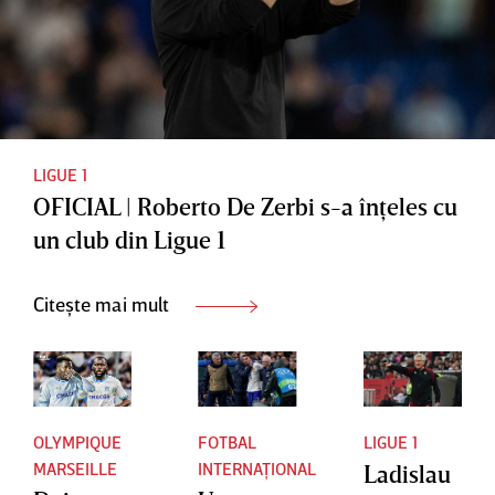
ediţiei
de la
2025/20
Tottenha
26 de
m
Champio
ns
League
LIGUE 1
OFICIAL | Roberto De Zerbi s-a înţeles cu
un club din Ligue 1
Citește mai mult
OLYMPIQUE
FOTBAL
LIGUE 1
MARSEILLE
INTERNAȚIONAL
Ladislau