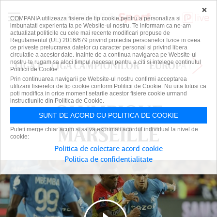
×
COMPANIA utilizeaza fisiere de tip cookie pentru a personaliza si
imbunatati experienta ta pe Website-ul nostru. Te informam ca ne-am
actualizat politicile cu cele mai recente modificari propuse de
Regulamentul (UE) 2016/679 privind protectia persoanelor fizice in ceea
ce priveste prelucrarea datelor cu caracter personal si privind libera
circulatie a acestor date. Inainte de a continua navigarea pe Website-ul
nostru te rugam sa aloci timpul necesar pentru a citi si intelege continutul
LIGA 1
LIGA CAMPIONILOR
EUROPA LEAG
Politicii de Cookie.
Prin continuarea navigarii pe Website-ul nostru confirmi acceptarea
utilizarii fisierelor de tip cookie conform Politicii de Cookie. Nu uita totusi ca
poti modifica in orice moment setarile acestor fisiere cookie urmand
instructiunile din Politica de Cookie.
OLYMPIQUE
OLYMPIQUE
SUNT DE ACORD CU POLITICA DE COOKIE
MARSEILLE
MARSEILLE
Puteti merge chiar acum si sa va exprimati acordul individual la nivel de
cookie:
Politica de colectare acord cookie
Politica de confidentialitate