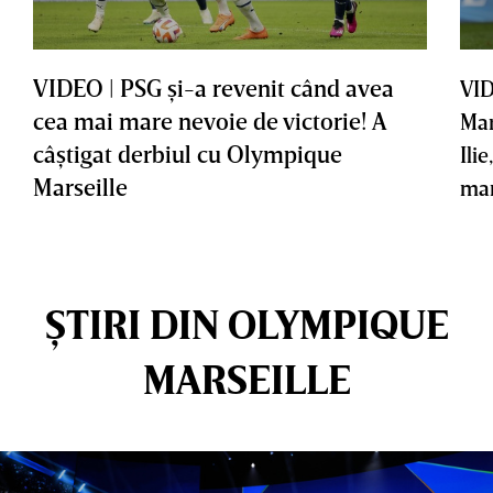
VIDEO | PSG şi-a revenit când avea
VID
cea mai mare nevoie de victorie! A
Mar
câştigat derbiul cu Olympique
Ilie
Marseille
ma
ȘTIRI DIN OLYMPIQUE
MARSEILLE