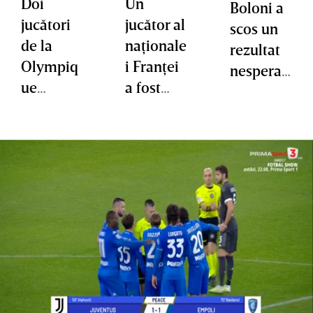
Doi
Un
Boloni a
jucători
jucător al
scos un
de la
naţionale
rezultat
Olympiq
i Franţei
nesperat
ue
a fost
în
Marseille
jefuit din
partida
,
nou
cu
victimele
Marseille
unei
tentative
de furt
de
maşină