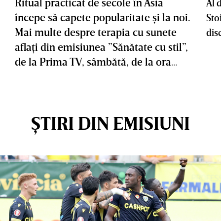
Ritual practicat de secole în Asia
Al 
începe să capete popularitate şi la noi.
Sto
Mai multe despre terapia cu sunete
dis
aflaţi din emisiunea ”Sănătate cu stil”,
de la Prima TV, sâmbătă, de la ora
11:00
ȘTIRI DIN EMISIUNI