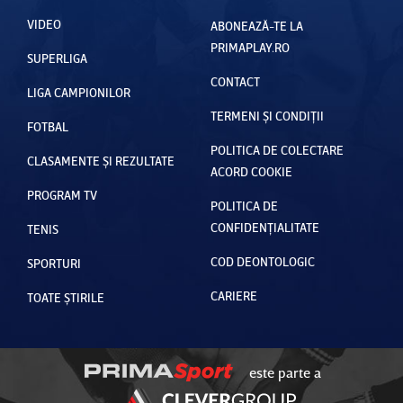
VIDEO
EXCLUSI
VIDEO
EXCLUSI
ABONEAZĂ-TE LA
V
PRIMAPLAY.RO
V
SUPERLIGA
CONTACT
LIGA CAMPIONILOR
TERMENI ȘI CONDIȚII
FOTBAL
POLITICA DE COLECTARE
CLASAMENTE ȘI REZULTATE
ACORD COOKIE
PROGRAM TV
POLITICA DE
CONFIDENȚIALITATE
TENIS
COD DEONTOLOGIC
SPORTURI
CARIERE
TOATE ȘTIRILE
este parte a