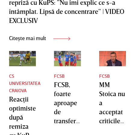
repriză cu KuPS: ”Nu îmi explic ce s-a
VIDEO
VIDEO
întâmplat. Lipsă de concentrare” | VIDEO
EXCLUSI
EXCLUSI
EXCLUSIV
V
V
Citește mai mult
CS
FCSB
FCSB
UNIVERSITATEA
FCSB,
MM
CRAIOVA
foarte
Stoica nu
Reacţii
aproape
a
optimiste
de
acceptat
după
transferu
criticile
remiza
l unui
lui Victor