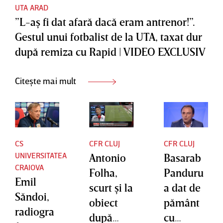
EXCLUSI
trecut
EXCLUSI
UTA ARAD
”L-aş fi dat afară dacă eram antrenor!”.
V
chiar
V
Gestul unui fotbalist de la UTA, taxat dur
părea că
după remiza cu Rapid | VIDEO EXCLUSIV
e
şmecheri
e” |
Citește mai mult
VIDEO
EXCLUSI
V
CS
CFR CLUJ
CFR CLUJ
UNIVERSITATEA
Antonio
Basarab
CRAIOVA
Folha,
Panduru
Emil
scurt şi la
a dat de
Săndoi,
obiect
pământ
radiogra
după
cu