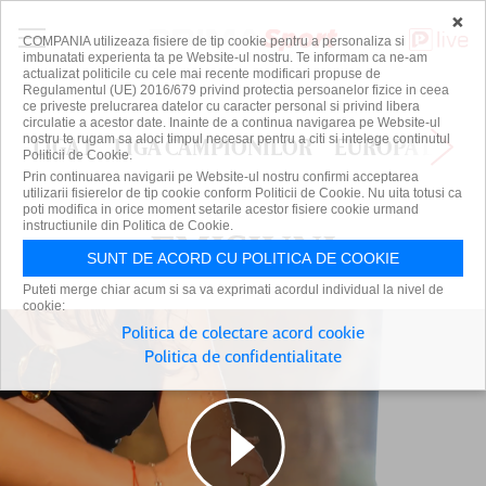
×
COMPANIA utilizeaza fisiere de tip cookie pentru a personaliza si
imbunatati experienta ta pe Website-ul nostru. Te informam ca ne-am
actualizat politicile cu cele mai recente modificari propuse de
Regulamentul (UE) 2016/679 privind protectia persoanelor fizice in ceea
ce priveste prelucrarea datelor cu caracter personal si privind libera
circulatie a acestor date. Inainte de a continua navigarea pe Website-ul
nostru te rugam sa aloci timpul necesar pentru a citi si intelege continutul
LIGA 1
LIGA CAMPIONILOR
EUROPA LEAG
Politicii de Cookie.
Prin continuarea navigarii pe Website-ul nostru confirmi acceptarea
utilizarii fisierelor de tip cookie conform Politicii de Cookie. Nu uita totusi ca
poti modifica in orice moment setarile acestor fisiere cookie urmand
instructiunile din Politica de Cookie.
EMISIUNI
EMISIUNI
SUNT DE ACORD CU POLITICA DE COOKIE
Puteti merge chiar acum si sa va exprimati acordul individual la nivel de
cookie:
Politica de colectare acord cookie
Politica de confidentialitate