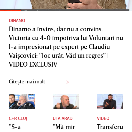
poate
ridice cu
: ”Să facă
alerga” |
buzunare
ce vor în
VIDEO
le
continua
DINAMO
Dinamo a învins, dar nu a convins.
EXCLUSI
goale?” |
re” |
Victoria cu 4-0 împotriva lui Voluntari nu
V
VIDEO
VIDEO
l-a impresionat pe expert pe Claudiu
EXCLUSI
EXCLUSI
Vaişcovici: ”Joc urât. Văd un regres” |
V
V
VIDEO EXCLUSIV
Citește mai mult
CFR CLUJ
UTA ARAD
VIDEO
”S-a
”Mă mir
Transferu