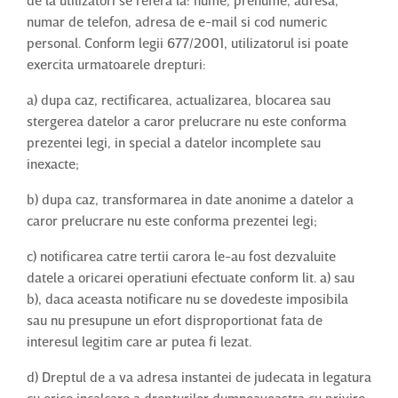
de la utilizatori se refera la: nume, prenume, adresa,
numar de telefon, adresa de e-mail si cod numeric
personal. Conform legii 677/2001, utilizatorul isi poate
exercita urmatoarele drepturi:
a) dupa caz, rectificarea, actualizarea, blocarea sau
stergerea datelor a caror prelucrare nu este conforma
prezentei legi, in special a datelor incomplete sau
inexacte;
b) dupa caz, transformarea in date anonime a datelor a
caror prelucrare nu este conforma prezentei legi;
c) notificarea catre tertii carora le-au fost dezvaluite
datele a oricarei operatiuni efectuate conform lit. a) sau
b), daca aceasta notificare nu se dovedeste imposibila
sau nu presupune un efort disproportionat fata de
interesul legitim care ar putea fi lezat.
d) Dreptul de a va adresa instantei de judecata in legatura