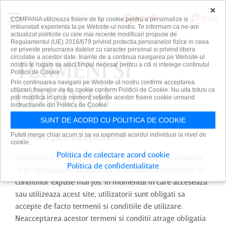
×
COMPANIA utilizeaza fisiere de tip cookie pentru a personaliza si
imbunatati experienta ta pe Website-ul nostru. Te informam ca ne-am
actualizat politicile cu cele mai recente modificari propuse de
Regulamentul (UE) 2016/679 privind protectia persoanelor fizice in ceea
ce priveste prelucrarea datelor cu caracter personal si privind libera
circulatie a acestor date. Inainte de a continua navigarea pe Website-ul
TERMENI ŞI
nostru te rugam sa aloci timpul necesar pentru a citi si intelege continutul
Politicii de Cookie.
Prin continuarea navigarii pe Website-ul nostru confirmi acceptarea
CONDIŢII
utilizarii fisierelor de tip cookie conform Politicii de Cookie. Nu uita totusi ca
poti modifica in orice moment setarile acestor fisiere cookie urmand
instructiunile din Politica de Cookie.
SUNT DE ACORD CU POLITICA DE COOKIE
Puteti merge chiar acum si sa va exprimati acordul individual la nivel de
1. Conditii generale de utilizare:
cookie:
Politica de colectare acord cookie
Utilizarea site-ului primasport.ro (denumit in continuare
Politica de confidentialitate
“site”) presupune acceptarea in totalitate a termenilor si
conditiilor expuse mai jos. In momentul in care acceseaza
sau utilizeaza acest site, utilizatorii sunt obligati sa
accepte de facto termenii si conditiile de utilizare.
Neacceptarea acestor termeni si conditii atrage obligatia