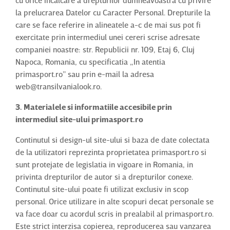
cu orice incalcare a drepturilor dumneavoastra cu privire
la prelucrarea Datelor cu Caracter Personal. Drepturile la
care se face referire in alineatele a-c de mai sus pot fi
exercitate prin intermediul unei cereri scrise adresate
companiei noastre: str. Republicii nr. 109, Etaj 6, Cluj
Napoca, Romania, cu specificatia „In atentia
primasport.ro” sau prin e-mail la adresa
web@transilvanialook.ro.
3. Materialele si informatiile accesibile prin
intermediul site-ului primasport.ro
Continutul si design-ul site-ului si baza de date colectata
de la utilizatori reprezinta proprietatea primasport.ro si
sunt protejate de legislatia in vigoare in Romania, in
privinta drepturilor de autor si a drepturilor conexe.
Continutul site-ului poate fi utilizat exclusiv in scop
personal. Orice utilizare in alte scopuri decat personale se
va face doar cu acordul scris in prealabil al primasport.ro.
Este strict interzisa copierea, reproducerea sau vanzarea