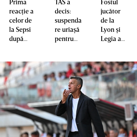
Prima
TAS a
Fostul
reacţie a
decis:
jucător
celor de
suspenda
de la
la Sepsi
re uriaşă
Lyon şi
după
pentru
Legia a
suspenda
Cosmin
semnat
rea lui
Matei
cu un
Cosmin
pentru
club din
Matei!
dopaj!
SuperLig
Ovidiu
a
Burcă nu
înţelege
decizia
TAS: „E
ciudat ce