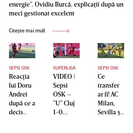
energie”. Ovidiu Burcă, explicaţii după un
meci gestionat excelent
Citește mai mult
SEPSI OSK
SUPERLIGA
SEPSI OSK
Reacţia
VIDEO |
Ce
lui Doru
Sepsi
transfer
Andrei
OSK –
ar fi! AC
după ce a
"U" Cluj
Milan,
decis
1-0.
Sevilla şi
meciul
”Şepcile
PSV se
cu ”U”
roşii” au
luptă