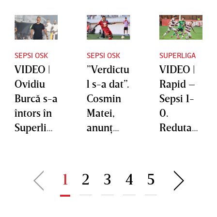
SEPSI OSK
SEPSI OSK
SUPERLIGA
VIDEO |
”Verdictu
VIDEO |
Ovidiu
l s-a dat”.
Rapid –
Burcă s-a
Cosmin
Sepsi 1-
întors în
Matei,
0.
Superliga
anunţ
Reduta
: ”Nu fac
despre
nou-
analizele
decizia
promova
individua
TAS cu
tei a
1
2
3
4
5
le ale
privire la
cedat pe
jucătorilo
acuzaţiil
final
r”
e legate
asediului