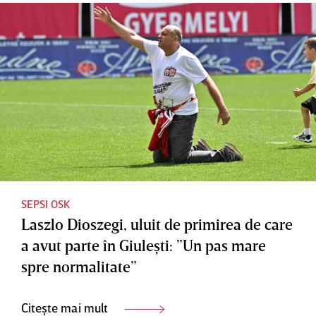
Cluj.
părut
pentru
”Toţi
mai mult
noua
colegii
cu
"perlă"
mă
gândul la
din
încurajea
duelul
SuperLig
ză să trag
din
a
tot
Europa
timpul la
poartă”
SEPSI OSK
Laszlo Dioszegi, uluit de primirea de care
a avut parte în Giuleşti: ”Un pas mare
spre normalitate”
Citește mai mult