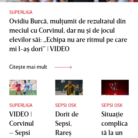
s-a
întâmpla
SUPERLIGA
Ovidiu Burcă, mulţumit de rezultatul din
t”
meciul cu Corvinul, dar nu şi de jocul
elevilor săi: „Echipa nu are ritmul pe care
mi l-aş dori” | VIDEO
Citește mai mult
SUPERLIGA
SEPSI OSK
SEPSI OSK
VIDEO |
Dorit de
Situaţie
Corvinul
Sepsi,
complica
– Sepsi
Rareş
tă la un