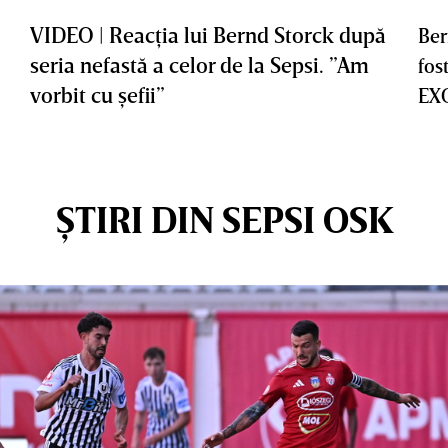
VIDEO | Reacţia lui Bernd Storck după
Ber
seria nefastă a celor de la Sepsi. ”Am
fos
vorbit cu şefii”
EX
ȘTIRI DIN SEPSI OSK