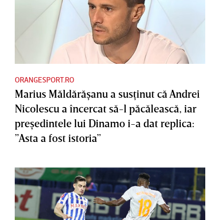
ORANGESPORT.RO
Marius Măldărăşanu a susţinut că Andrei
Nicolescu a încercat să-l păcălească, iar
preşedintele lui Dinamo i-a dat replica:
”Asta a fost istoria”