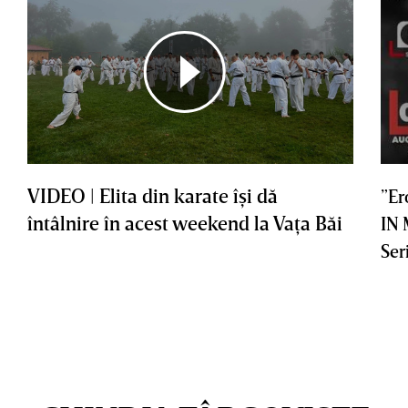
VIDEO | Elita din karate îşi dă
”Er
întâlnire în acest weekend la Vaţa Băi
IN
Ser