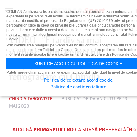
COMPANIA utilizeaza fisiere de tip cookie pentru a personaliza si imbunatati
experienta ta pe Website-ul nostru. Te informam ca ne-am actualizat politicile c
mai recente modificari propuse de Regulamentul (UE) 2016/679 privind protect
persoanelor fizice in ceea ce priveste prelucrarea datelor cu caracter personal 
privind libera circulatie a acestor date. Inainte de a continua navigarea pe Web
nostru te rugam sa aloci timpul necesar pentru a citi si intelege continutul Politi
VIDEO | ”E tardiv să mai
Cookie.
Prin continuarea navigarii pe Website-ul nostru confirmi acceptarea utilizarii fis
vorbesc”. Toni Petrea nu
de tip cookie conform Politicii de Cookie. Nu uita totusi ca poti modifica in orice
moment setarile acestor fisiere cookie urmand instructiunile din Politica de Coo
reuşeşte salvarea de la
SUNT DE ACORD CU POLITICA DE COOKIE
Puteti merge chiar acum si sa va exprimati acordul individual la nivel de cookie
retrogradare cu Chindia
Politica de colectare acord cookie
Politica de confidentialitate
CHINDIA TÂRGOVIȘTE
PUBLICAT DE
DAIAN CUTU
PE 19
MAI 2023
ADAUGĂ
PRIMASPORT.RO
CA SURSĂ PREFERATĂ ÎN 