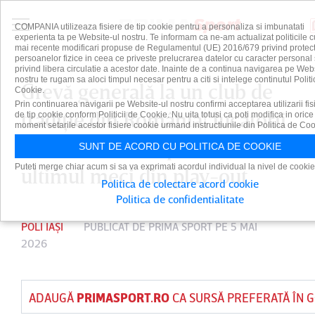
COMPANIA utilizeaza fisiere de tip cookie pentru a personaliza si imbunatati
experienta ta pe Website-ul nostru. Te informam ca ne-am actualizat politicile c
mai recente modificari propuse de Regulamentul (UE) 2016/679 privind protect
persoanelor fizice in ceea ce priveste prelucrarea datelor cu caracter personal 
privind libera circulatie a acestor date. Inainte de a continua navigarea pe Web
nostru te rugam sa aloci timpul necesar pentru a citi si intelege continutul Politi
Grevă generală la un club de
Cookie.
Prin continuarea navigarii pe Website-ul nostru confirmi acceptarea utilizarii fis
tradiţie din România! Jucătorii
de tip cookie conform Politicii de Cookie. Nu uita totusi ca poti modifica in orice
moment setarile acestor fisiere cookie urmand instructiunile din Politica de Coo
refuză să facă deplasarea la
SUNT DE ACORD CU POLITICA DE COOKIE
Puteti merge chiar acum si sa va exprimati acordul individual la nivel de cookie
ultimul meci din play-out
Politica de colectare acord cookie
Politica de confidentialitate
POLI IAȘI
PUBLICAT DE
PRIMA SPORT
PE 5 MAI
2026
ADAUGĂ
PRIMASPORT.RO
CA SURSĂ PREFERATĂ ÎN 