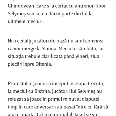
Ghindovean, care s-a certat cu antrenor Tibor
Selymeş şi n-a mai făcut parte din lot la
ultimele meciuri.
Nici ceilalţi jucători de bază nu sunt convinşi
că vor merge la Slatina. Meciul e sâmbătă, iar
situaţia trebuie clarificată până vineri, ziua
plecării spre Oltenia.
Protestul ieşenilor a început în etapa trecută,
la meciul cu Bistriţa. Jucătorii lui Selymeş au
refuzat să joace în primul minut al disputei,
timp în care adversarii au pasat între ei, fără să
atace poarta. Cel mai probabil, Iaşul se va