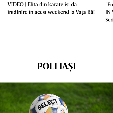
VIDEO | Elita din karate îşi dă
”Er
întâlnire în acest weekend la Vaţa Băi
IN
Ser
POLI IAȘI