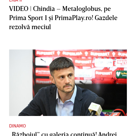
VIDEO | Chindia – Metaloglobus, pe
Prima Sport 1 şi PrimaPlay.ro! Gazdele
rezolvă meciul
DINAMO
„Războiul” cu galeria continuă! Andrei