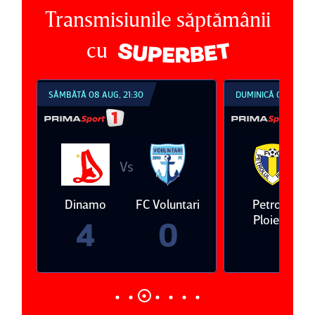
Transmisiunile săptămânii
cu
SÂMBĂTĂ 08 AUG, 21:30
DUMINICĂ 09 AUG, 1
Vs
V
eda
Dinamo
FC Voluntari
Petrolul
Ploieşti
4
0