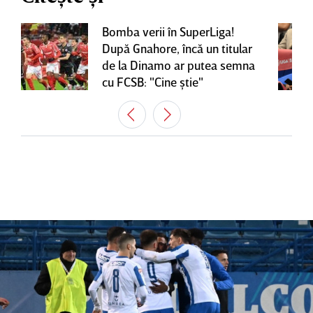
Bomba verii în SuperLiga!
După Gnahore, încă un titular
de la Dinamo ar putea semna
cu FCSB: "Cine ştie"