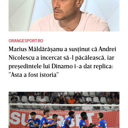
ORANGESPORT.RO
Marius Măldărăşanu a susţinut că Andrei
Nicolescu a încercat să-l păcălească, iar
preşedintele lui Dinamo i-a dat replica:
”Asta a fost istoria”