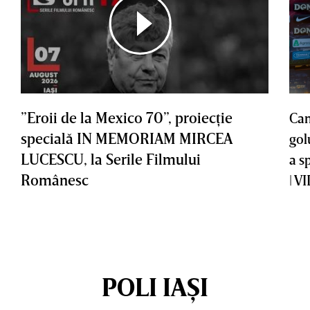
”Eroii de la Mexico 70”, proiecţie
Cam
specială IN MEMORIAM MIRCEA
gol
LUCESCU, la Serile Filmului
a s
Românesc
| V
POLI IAȘI