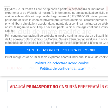
COMPANIA utilizeaza fisiere de tip cookie pentru a personaliza si imbunatati
experienta ta pe Website-ul nostru. Te informam ca ne-am actualizat politicile c
mai recente modificari propuse de Regulamentul (UE) 2016/679 privind protect
persoanelor fizice in ceea ce priveste prelucrarea datelor cu caracter personal 
privind libera circulatie a acestor date. Inainte de a continua navigarea pe Web
nostru te rugam sa aloci timpul necesar pentru a citi si intelege continutul Politi
Un club de mare tradiţie are
Cookie.
Prin continuarea navigarii pe Website-ul nostru confirmi acceptarea utilizarii fis
viitorul incert. Totul depinde
de tip cookie conform Politicii de Cookie. Nu uita totusi ca poti modifica in orice
moment setarile acestor fisiere cookie urmand instructiunile din Politica de Coo
de găsirea unui investitor
SUNT DE ACORD CU POLITICA DE COOKIE
Puteti merge chiar acum si sa va exprimati acordul individual la nivel de cookie
Politica de colectare acord cookie
POLI IAȘI
PUBLICAT DE
DAIAN CUTU
PE 2 IUN 2026
Politica de confidentialitate
ADAUGĂ
PRIMASPORT.RO
CA SURSĂ PREFERATĂ ÎN 