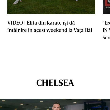
VIDEO | Elita din karate îşi dă
”Er
întâlnire în acest weekend la Vaţa Băi
IN
Ser
CHELSEA