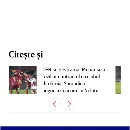
Citește și
CFR se destramă! Muhar şi-a
reziliat contractul cu clubul
din Gruia. Şumudică
negociază acum cu Neluţu
Varga, care mai are o
variantă pentru banca tehnică
| EXCLUSIV