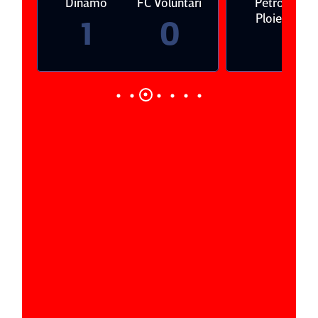
Dinamo
FC Voluntari
Petrolul
Ploieşti
1
0