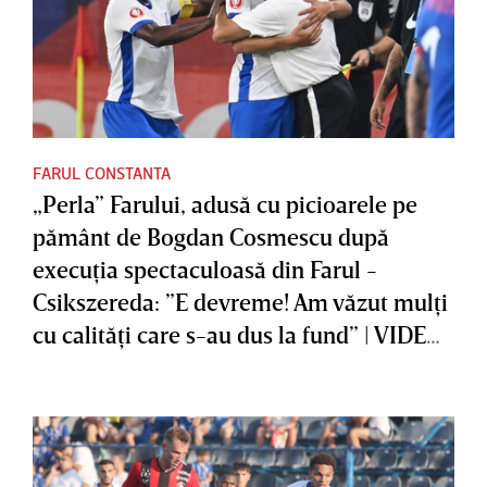
FARUL CONSTANTA
„Perla” Farului, adusă cu picioarele pe
pământ de Bogdan Cosmescu după
execuţia spectaculoasă din Farul -
Csikszereda: ”E devreme! Am văzut mulţi
cu calităţi care s-au dus la fund” | VIDEO
EXCLUSIV