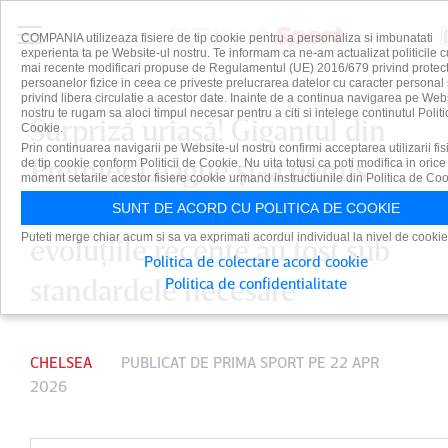
COMPANIA utilizeaza fisiere de tip cookie pentru a personaliza si imbunatati
experienta ta pe Website-ul nostru. Te informam ca ne-am actualizat politicile c
mai recente modificari propuse de Regulamentul (UE) 2016/679 privind protect
persoanelor fizice in ceea ce priveste prelucrarea datelor cu caracter personal 
privind libera circulatie a acestor date. Inainte de a continua navigarea pe Web
nostru te rugam sa aloci timpul necesar pentru a citi si intelege continutul Politi
Surpriză uriaşă! Gigantul din
Cookie.
Prin continuarea navigarii pe Website-ul nostru confirmi acceptarea utilizarii fis
Premier League şi-a demis
de tip cookie conform Politicii de Cookie. Nu uita totusi ca poti modifica in orice
moment setarile acestor fisiere cookie urmand instructiunile din Politica de Coo
antrenorul: "Rezultatele şi
SUNT DE ACORD CU POLITICA DE COOKIE
Puteti merge chiar acum si sa va exprimati acordul individual la nivel de cookie
evoluţiile recente au fost sub
Politica de colectare acord cookie
standardele necesare"
Politica de confidentialitate
CHELSEA
PUBLICAT DE
PRIMA SPORT
PE 22 APR
2026