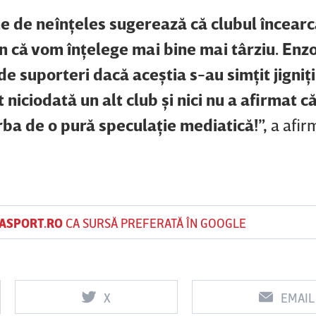
ne de neînţeles sugerează că clubul încearc
 că vom înţelege mai bine mai târziu. Enzo
de suporteri dacă aceştia s-au simţit jigniţi
 niciodată un alt club şi nici nu a afirmat c
ba de o pură speculaţie mediatică!”,
a afir
ASPORT.RO
CA SURSĂ PREFERATĂ ÎN GOOGLE
X
EMAIL