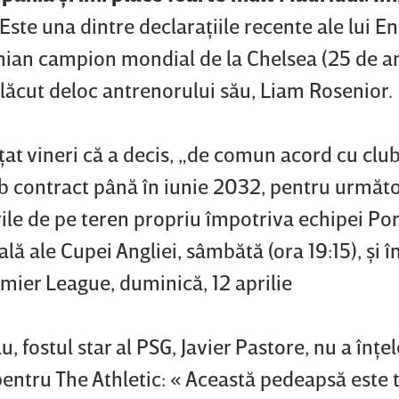
 Este una dintre declaraţiile recente ale lui E
nian campion mondial de la Chelsea (25 de an
a plăcut deloc antrenorului său, Liam Rosenior.
at vineri că a decis, „de comun acord cu clubu
ub contract până în iunie 2032, pentru următ
le de pe teren propriu împotriva echipei Por
inală ale Cupei Angliei, sâmbătă (ora 19:15), şi
mier League, duminică, 12 aprilie
, fostul star al PSG, Javier Pastore, nu a înţe
entru The Athletic: « Această pedeapsă este t