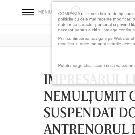
CAUTĂ
MENIU
COMPANIA utilizeaza fisiere de tip cooki
politicile cu cele mai recente modificar
datelor cu caracter personal si privind l
necesar pentru a citi si intelege continutu
Prin continuarea navigarii pe Website-ul n
modifica in orice moment setarile acestor
Puteti merge chiar acum si sa va exprimat
IMPRESARUL L
NEMULŢUMIT C
SUSPENDAT DO
ANTRENORUL L
LUNI 10 AUG, 18:30
LUNI 10 AUG, 21:3