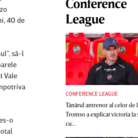
Conference
nzo
League
i, 40 de
l”, să-l
oarele
t Vale
 împotriva
CONFERENCE LEAGUE
Tânărul antrenor al celor de 
Tromso a explicat victoria la
les-o
cu...
otal