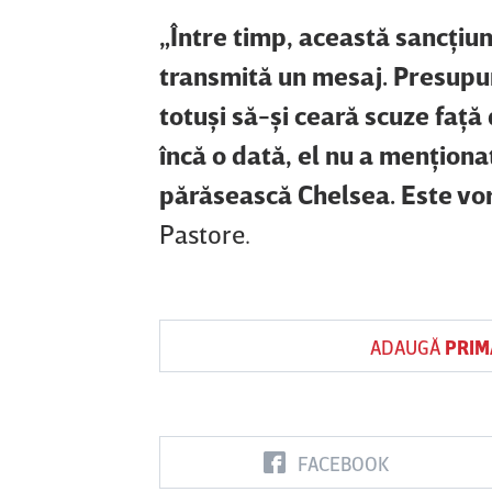
„Între timp, această sancţiu
transmită un mesaj. Presupun
totuşi să-şi ceară scuze faţă 
încă o dată, el nu a menţionat
părăsească Chelsea. Este vor
Pastore.
ADAUGĂ
PRIM
FACEBOOK