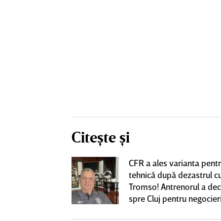
Citește și
CFR a ales varianta pent
eacţie după ce
tehnică după dezastrul c
ă revină la CFR
Tromso! Antrenorul a dec
spre Cluj pentru negocieri
cu Varga