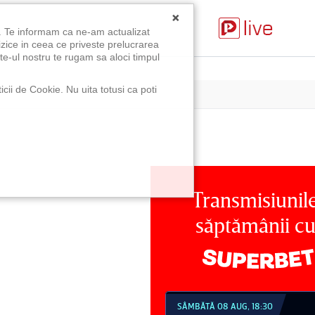
×
u. Te informam ca ne-am actualizat
izice in ceea ce priveste prelucrarea
te-ul nostru te rugam sa aloci timpul
icii de Cookie. Nu uita totusi ca poti
Transmisiunil
săptămânii c
MBĂTĂ 08 AUG, 18:30
SÂMBĂTĂ 08 AUG, 21:30