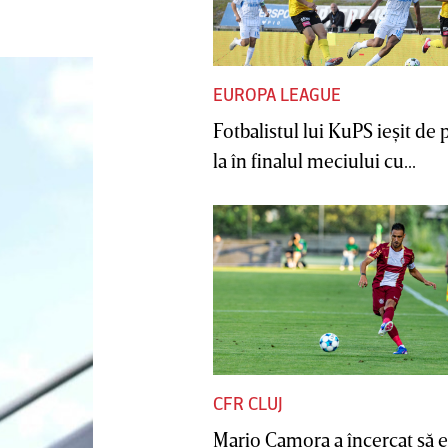
EUROPA LEAGUE
Fotbalistul lui KuPS ieşit de 
la în finalul meciului cu...
CFR CLUJ
Mario Camora a încercat să e