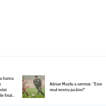
ru banca
u
Adrian Mazilu a semnat: ”Este
olat
noul nostru jucător!”
le finale