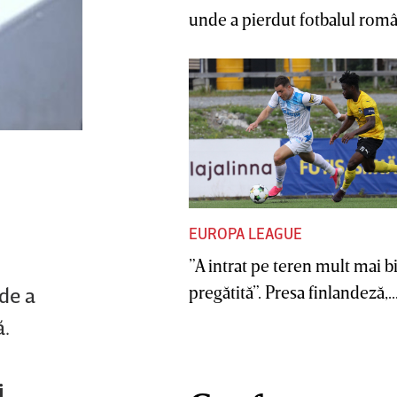
unde a pierdut fotbalul român
EUROPA LEAGUE
”A intrat pe teren mult mai b
pregătită”. Presa finlandeză,..
 de a
ă.
i