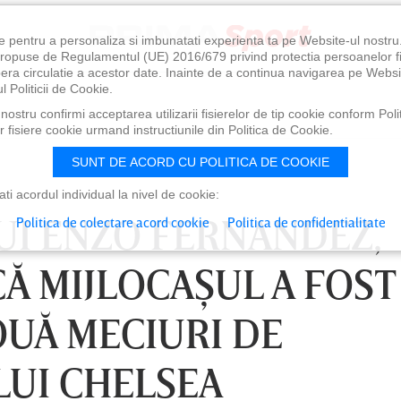
e pentru a personaliza si imbunatati experienta ta pe Website-ul nostr
i propuse de Regulamentul (UE) 2016/679 privind protectia persoanelor f
ibera circulatie a acestor date. Inainte de a continua navigarea pe Websi
l Politicii de Cookie.
ostru confirmi acceptarea utilizarii fisierelor de tip cookie conform Polit
 fisiere cookie urmand instructiunile din Politica de Cookie.
SUNT DE ACORD CU POLITICA DE COOKIE
i acordul individual la nivel de cookie:
UI ENZO FERNANDEZ,
Politica de colectare acord cookie
Politica de confidentialitate
Ă MIJLOCAŞUL A FOST
UĂ MECIURI DE
UI CHELSEA
0
VINERI 07 AUG, 21:00
SÂ