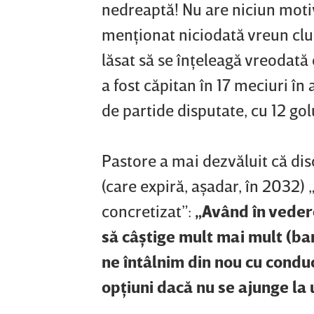
nedreaptă! Nu are niciun motiv,
menţionat niciodată vreun club 
lăsat să se înţeleagă vreodată
a fost căpitan în 17 meciuri în
de partide disputate, cu 12 gol
Pastore a mai dezvăluit că dis
(care expiră, aşadar, în 2032) „
concretizat”:
„Având în vedere
să câştige mult mai mult (ban
ne întâlnim din nou cu cond
opţiuni dacă nu se ajunge la 