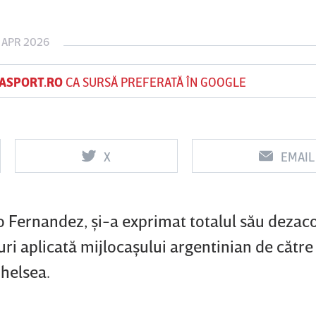
 APR 2026
Vs
Vs
ASPORT.RO
CA SURSĂ PREFERATĂ ÎN GOOGLE
f
FCSB
UTA Arad
Rapid
0
0
X
EMAIL
zo Fernandez, şi-a exprimat totalul său dezac
i aplicată mijlocaşului argentinian de către
Chelsea.