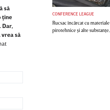
ă să
CONFERENCE LEAGUE
 ţine
Rucsac încărcat cu materiale
. Dar,
pirotehnice şi alte substanţe, 
ă vrea să
mat