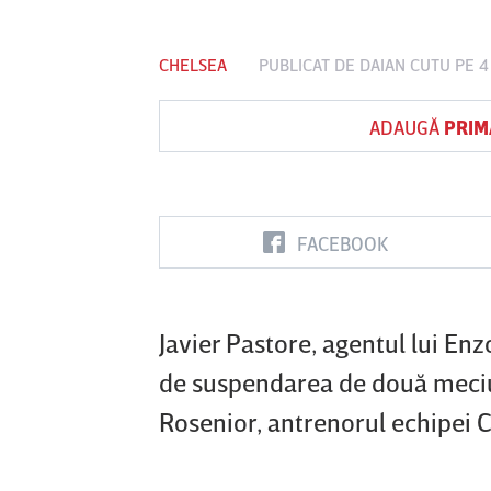
CHELSEA
PUBLICAT DE
DAIAN CUTU
PE 4
Vs
ADAUGĂ
PRIM
FC Botoşani
Corvinul
Sepsi OSK S
Hunedoara
Gheorghe
FACEBOOK
Javier Pastore, agentul lui En
de suspendarea de două meciur
Rosenior, antrenorul echipei 