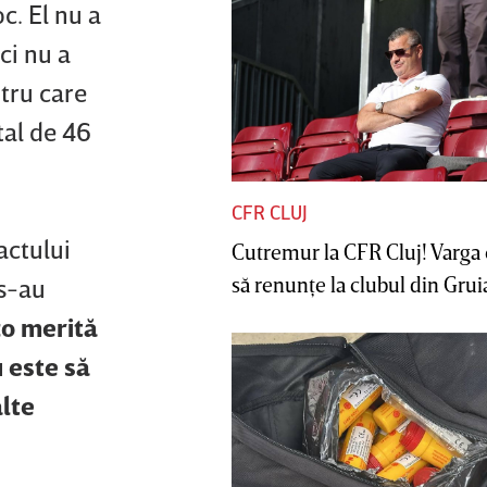
c. El nu a
ci nu a
ntru care
tal de 46
CFR CLUJ
actului
Cutremur la CFR Cluj! Varga 
să renunţe la clubul din Gruia 
 s-au
zo merită
 este să
lte