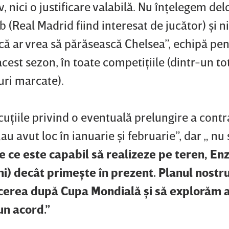
 nici o justificare valabilă. Nu înţelegem delo
(Real Madrid fiind interesat de jucător) şi ni
 că ar vrea să părăsească Chelsea”, echipă pe
 acest sezon, în toate competiţiile (dintr-un to
uri marcate).
cuţiile privind o eventuală prelungire a contr
au avut loc în ianuarie şi februarie”, dar „ nu
 ce este capabil să realizeze pe teren, En
i) decât primeşte în prezent. Planul nostru
ucerea după Cupa Mondială şi să explorăm a
un acord.”