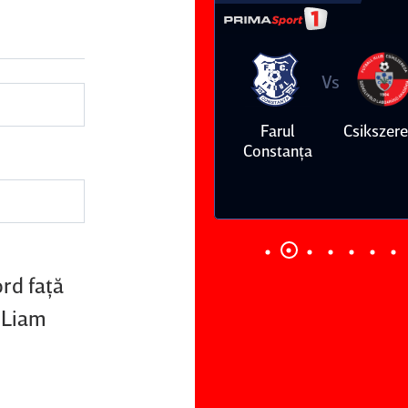
Vs
Vs
Farul
Csikszereda
Dinamo
FC Volunt
Constanţa
ord faţă
 Liam