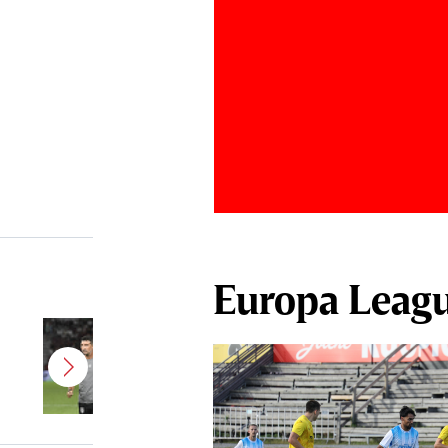
Europa Leag
Antonio Folha a fost demis de la
CFR Cluj! Alţi 3 jucători sunt OUT