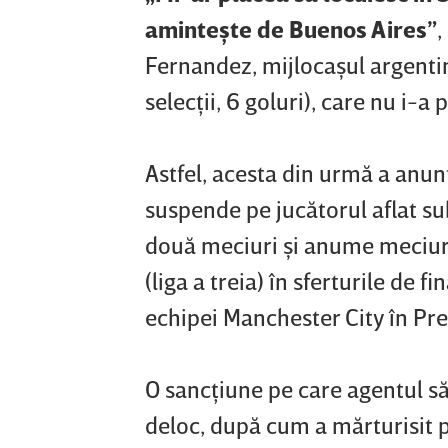
aminteşte de Buenos Aires”
,
Fernandez, mijlocaşul argenti
selecţii, 6 goluri), care nu i-
Astfel, acesta din urmă a anunţ
suspende pe jucătorul aflat s
două meciuri şi anume meciuri
(liga a treia) în sferturile de f
echipei Manchester City în Pre
O sancţiune pe care agentul său
deloc, după cum a mărturisit p