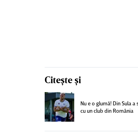
Citește și
un grup de
ci pentru a
Nu e o glumă! Din Sula a
SuperLiga: ”Nu
cu un club din România
teresant decât
ra actuală”