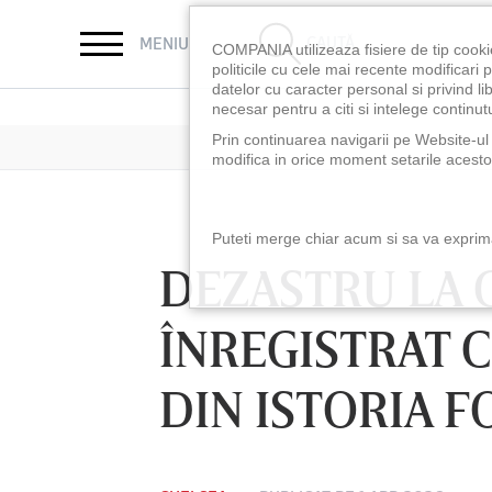
CAUTĂ
MENIU
COMPANIA utilizeaza fisiere de tip cooki
politicile cu cele mai recente modificar
datelor cu caracter personal si privind l
necesar pentru a citi si intelege continutu
Prin continuarea navigarii pe Website-ul n
modifica in orice moment setarile acestor
Puteti merge chiar acum si sa va exprimat
DEZASTRU LA 
ÎNREGISTRAT C
DIN ISTORIA 
LUNI 10 AUG, 18:30
LUNI 10 AUG, 21:3