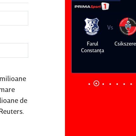
Vs
Vs
Farul
Csikszereda
Dinamo
FC Volunt
Constanţa
 milioane
 mare
lioane de
 Reuters.