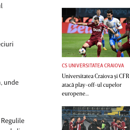
l
ciuri
CS UNIVERSITATEA CRAIOVA
Universitatea Craiova şi CFR
n, unde
atacă play-off-ul cupelor
europene...
 Regulile