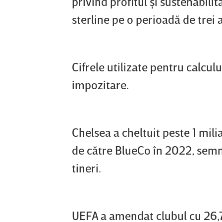
privind profitul şi sustenabili
sterline pe o perioadă de trei a
Cifrele utilizate pentru calcul
impozitare.
Chelsea a cheltuit peste 1 milia
de către BlueCo în 2022, semn
tineri.
UEFA a amendat clubul cu 26,7 