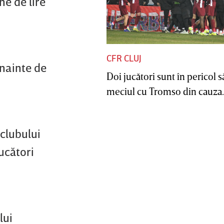
ne de lire
CFR CLUJ
înainte de
Doi jucători sunt în pericol s
meciul cu Tromso din cauza..
 clubului
ucători
lui