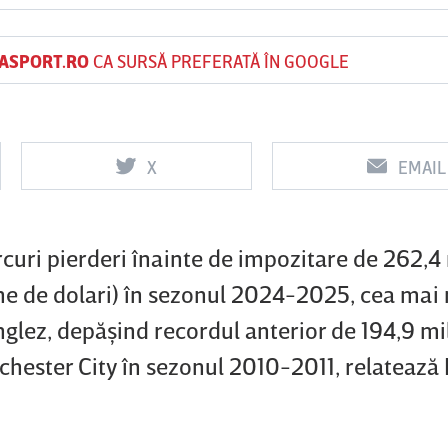
ASPORT.RO
CA SURSĂ PREFERATĂ ÎN GOOGLE
Vs
Vs
f
FCSB
UTA Arad
Rapid
X
EMAIL
curi pierderi înainte de impozitare de 262,4
oane de dolari) în sezonul 2024-2025, cea mai
nglez, depăşind recordul anterior de 194,9 mi
nchester City în sezonul 2010-2011, relatează