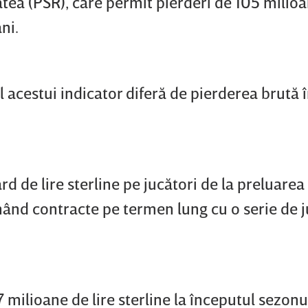
tatea (PSR), care permit pierderi de 105 milioa
ni.
ul acestui indicator diferă de pierderea brută 
rd de lire sterline pe jucători de la preluarea
ând contracte pe termen lung cu o serie de j
milioane de lire sterline la începutul sezonu