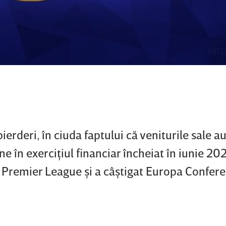
ierderi, în ciuda faptului că veniturile sale a
ine în exerciţiul financiar încheiat în iunie 20
n Premier League şi a câştigat Europa Confer