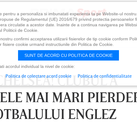
e pentru a personaliza si imbunatati experienta ta pe Website-ul nostr
i propuse de Regulamentul (UE) 2016/679 privind protectia persoanelor f
ibera circulatie a acestor date. Inainte de a continua navigarea pe Websi
l Politicii de Cookie.
ostru confirmi acceptarea utilizarii fisierelor de tip cookie conform Polit
 fisiere cookie urmand instructiunile din Politica de Cookie.
SUNT DE ACORD CU POLITICA DE COOKIE
i acordul individual la nivel de cookie:
CHELSEA! CLUBUL A
Politica de colectare acord cookie
Politica de confidentialitate
ELE MAI MARI PIERDE
FOTBALULUI ENGLEZ
0
VINERI 07 AUG, 21:00
SÂ