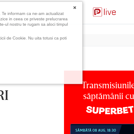
×
u. Te informam ca ne-am actualizat
izice in ceea ce priveste prelucrarea
te-ul nostru te rugam sa aloci timpul
icii de Cookie. Nu uita totusi ca poti
Transmisiunil
RI
săptămânii c
MBĂTĂ 08 AUG, 18:30
SÂMBĂTĂ 08 AUG, 21:30