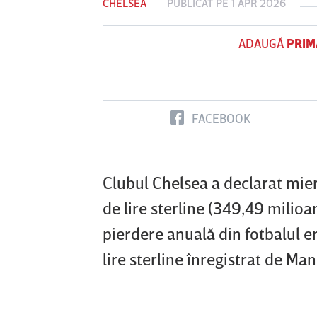
CHELSEA
PUBLICAT PE 1 APR 2026
ADAUGĂ
PRIM
Vs
FC Botoşani
Corvinul
Sepsi OSK S
Hunedoara
Gheorghe
FACEBOOK
Clubul Chelsea a declarat mier
de lire sterline (349,49 mili
pierdere anuală din fotbalul e
lire sterline înregistrat de Ma