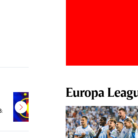
Europa Leag
E gata! FCSB a transferat un
jucător campion şi câştigător de
B:
Cupă