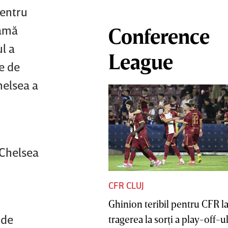
pentru
mamă
Conference
ul a
League
le de
helsea a
 Chelsea
CFR CLUJ
Ghinion teribil pentru CFR l
 de
tragerea la sorţi a play-off-ul