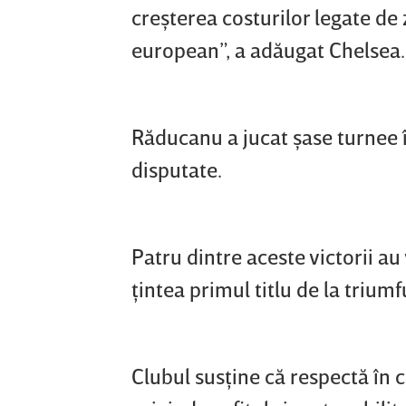
creşterea costurilor legate de 
european”, a adăugat Chelsea.
Răducanu a jucat şase turnee î
disputate.
Patru dintre aceste victorii a
ţintea primul titlu de la trium
Clubul susţine că respectă în 