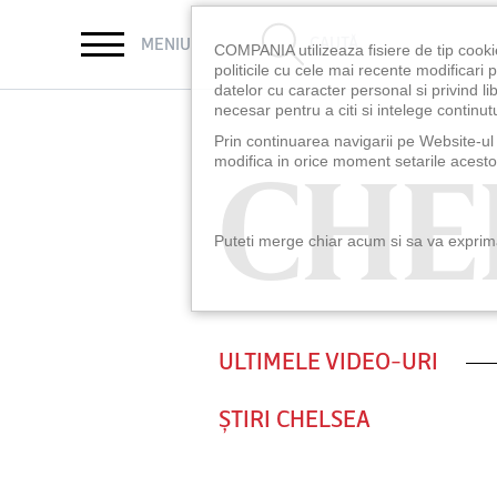
CAUTĂ
MENIU
COMPANIA utilizeaza fisiere de tip cooki
politicile cu cele mai recente modificar
datelor cu caracter personal si privind l
necesar pentru a citi si intelege continutu
Prin continuarea navigarii pe Website-ul n
CHE
CHE
modifica in orice moment setarile acestor
Puteti merge chiar acum si sa va exprimat
ULTIMELE VIDEO-URI
ȘTIRI CHELSEA