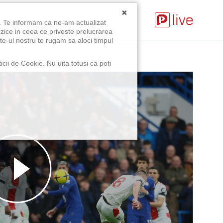
×
u. Te informam ca ne-am actualizat
izice in ceea ce priveste prelucrarea
te-ul nostru te rugam sa aloci timpul
icii de Cookie. Nu uita totusi ca poti