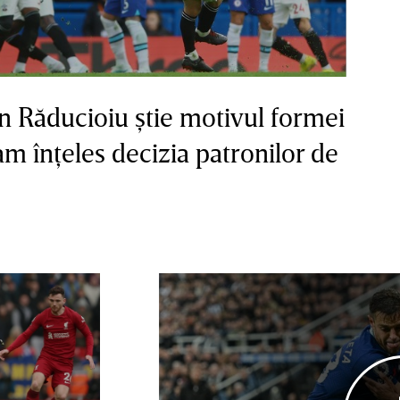
 Răducioiu ştie motivul formei
am înţeles decizia patronilor de