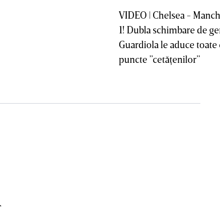
VIDEO | Chelsea - Manche
1! Dubla schimbare de gen
Guardiola le aduce toate 
puncte ”cetăţenilor”
a