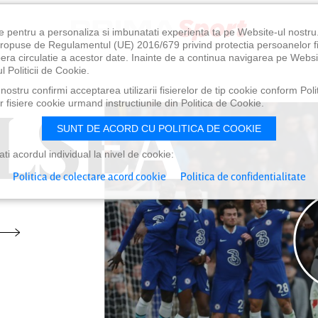
e pentru a personaliza si imbunatati experienta ta pe Website-ul nostr
i propuse de Regulamentul (UE) 2016/679 privind protectia persoanelor f
ibera circulatie a acestor date. Inainte de a continua navigarea pe Websi
l Politicii de Cookie.
ostru confirmi acceptarea utilizarii fisierelor de tip cookie conform Polit
LSEA
LSEA
 fisiere cookie urmand instructiunile din Politica de Cookie.
SUNT DE ACORD CU POLITICA DE COOKIE
i acordul individual la nivel de cookie:
Politica de colectare acord cookie
Politica de confidentialitate