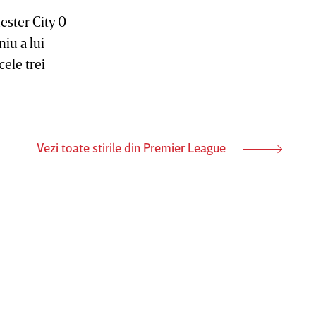
ster City 0-
iu a lui
cele trei
Vezi toate stirile din Premier League