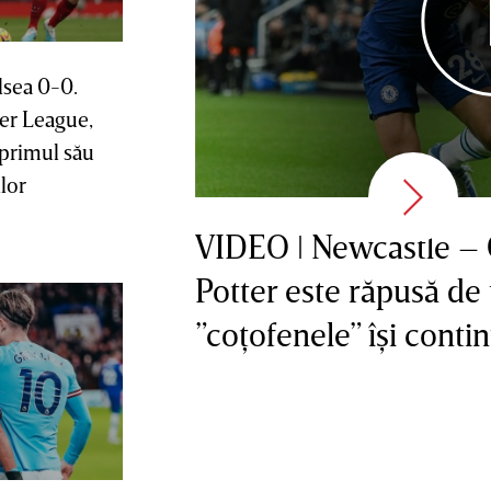
lsea 0-0.
ier League,
primul său
lor
VIDEO ǀ Newcastle – C
Potter este răpusă de u
”coţofenele” îşi conti