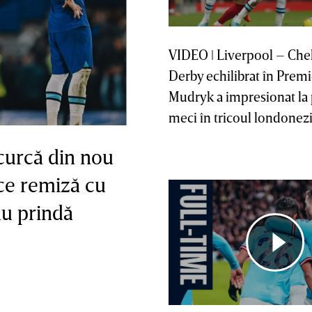
VIDEO ǀ Liverpool – Che
Derby echilibrat în Prem
Mudryk a impresionat la 
meci în tricoul londonezi
curcă din nou
ce remiză cu
nu prindă