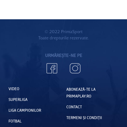
ă a
barajul
din
ediţiei
de
Premier
2025/20
promova
League
26 de
re/menţi
© 2022 PrimaSport
Toate drepturile rezervate.
Champio
nere
ns
URMĂREȘTE-NE PE
League
VIDEO
ABONEAZĂ-TE LA
PRIMAPLAY.RO
SUPERLIGA
CONTACT
LIGA CAMPIONILOR
TERMENI ȘI CONDIȚII
FOTBAL