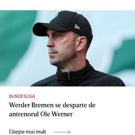
a fost
Munchen
Borussiei
făcut în
Dortmun
această
d
seară
BUNDESLIGA
Werder Bremen se desparte de
antrenorul Ole Werner
Citește mai mult