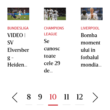
BUNDESLIGA
CHAMPIONS
LIVERPOOL
LEAGUE
VIDEO |
Bomba
Se
SV
moment
cunosc
Elversber
ului în
toate
g -
fotbalul
cele 29
Heidenh
mondial!
de
eim 1-2.
Florian
echipe
Formaţia
Wirtz, la
calificate
din
un pas să
direct în
Bundesli
semneze
8
9
10
11
12
faza
ga
cu un
principal
câştigă
gigant