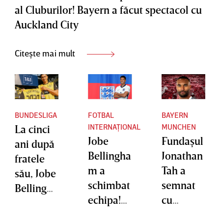
al Cluburilor! Bayern a făcut spectacol cu
Auckland City
Citește mai mult
BUNDESLIGA
FOTBAL
BAYERN
INTERNAȚIONAL
MUNCHEN
La cinci
Jobe
Fundaşul
ani după
Bellingha
Jonathan
fratele
m a
Tah a
său, Jobe
schimbat
semnat
Bellingha
echipa!
cu
m se
Anunţul
Bayern
alătură