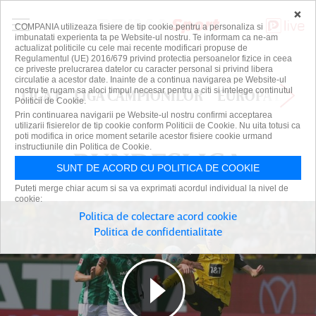
×
COMPANIA utilizeaza fisiere de tip cookie pentru a personaliza si
imbunatati experienta ta pe Website-ul nostru. Te informam ca ne-am
actualizat politicile cu cele mai recente modificari propuse de
Regulamentul (UE) 2016/679 privind protectia persoanelor fizice in ceea
ce priveste prelucrarea datelor cu caracter personal si privind libera
circulatie a acestor date. Inainte de a continua navigarea pe Website-ul
nostru te rugam sa aloci timpul necesar pentru a citi si intelege continutul
LIGA 1
LIGA CAMPIONILOR
EUROPA LEAG
Politicii de Cookie.
Prin continuarea navigarii pe Website-ul nostru confirmi acceptarea
utilizarii fisierelor de tip cookie conform Politicii de Cookie. Nu uita totusi ca
poti modifica in orice moment setarile acestor fisiere cookie urmand
instructiunile din Politica de Cookie.
BUNDESLIGA
BUNDESLIGA
SUNT DE ACORD CU POLITICA DE COOKIE
Puteti merge chiar acum si sa va exprimati acordul individual la nivel de
cookie:
Politica de colectare acord cookie
Politica de confidentialitate