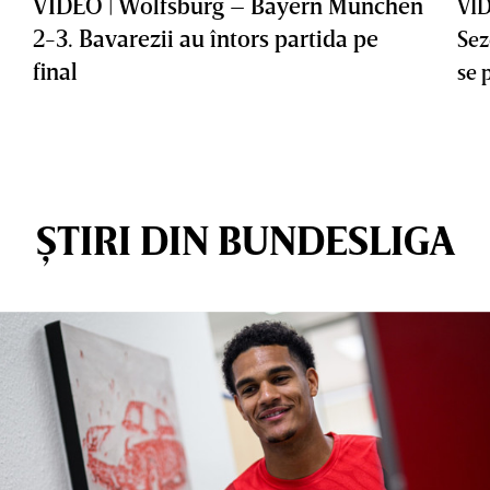
VIDEO | Wolfsburg – Bayern Munchen
VID
2-3. Bavarezii au întors partida pe
Sez
final
se 
ȘTIRI DIN BUNDESLIGA