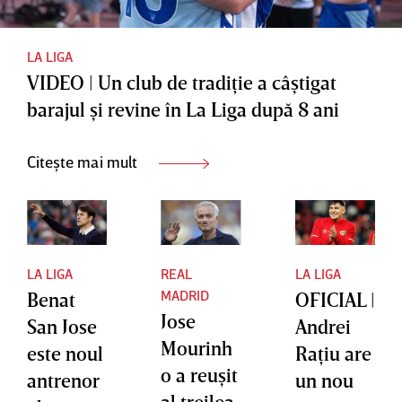
LA LIGA
VIDEO | Un club de tradiţie a câştigat
barajul şi revine în La Liga după 8 ani
Citește mai mult
LA LIGA
REAL
LA LIGA
MADRID
Benat
OFICIAL |
Jose
San Jose
Andrei
Mourinh
este noul
Raţiu are
o a reuşit
antrenor
un nou
al treilea