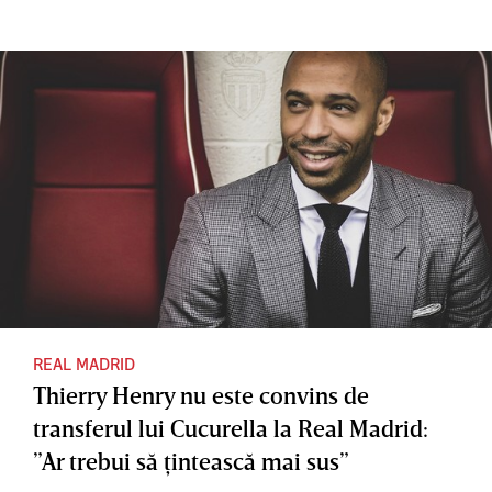
atului
t de Real
o la Real
Mondial!
Madrid
Madrid! A
Legenda
pus
lui Real
cerneala
Madrid,
pe
revenire
contract
de
senzaţie
sub
comanda
lui Jose
Mourinh
REAL MADRID
Thierry Henry nu este convins de
o: ”Sunt
transferul lui Cucurella la Real Madrid:
sigur că
”Ar trebui să ţintească mai sus”
va