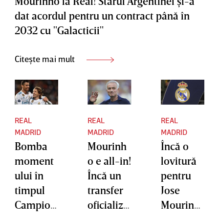
Mourinho la Real! Starul Argentinei şi-a
dat acordul pentru un contract până în
2032 cu "Galacticii"
Citește mai mult
REAL
REAL
REAL
MADRID
MADRID
MADRID
Bomba
Mourinh
Încă o
moment
o e all-in!
lovitură
ului în
Încă un
pentru
timpul
transfer
Jose
Campion
oficializa
Mourinh