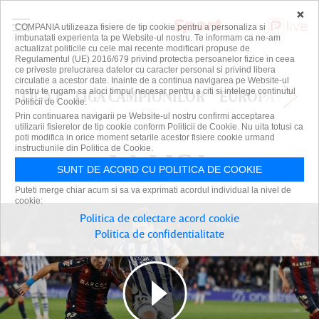
×
COMPANIA utilizeaza fisiere de tip cookie pentru a personaliza si
imbunatati experienta ta pe Website-ul nostru. Te informam ca ne-am
actualizat politicile cu cele mai recente modificari propuse de
Regulamentul (UE) 2016/679 privind protectia persoanelor fizice in ceea
ce priveste prelucrarea datelor cu caracter personal si privind libera
circulatie a acestor date. Inainte de a continua navigarea pe Website-ul
nostru te rugam sa aloci timpul necesar pentru a citi si intelege continutul
LIGA 1
LIGA CAMPIONILOR
EUROPA LEAG
Politicii de Cookie.
Prin continuarea navigarii pe Website-ul nostru confirmi acceptarea
utilizarii fisierelor de tip cookie conform Politicii de Cookie. Nu uita totusi ca
poti modifica in orice moment setarile acestor fisiere cookie urmand
instructiunile din Politica de Cookie.
LA LIGA
LA LIGA
SUNT DE ACORD CU POLITICA DE COOKIE
Puteti merge chiar acum si sa va exprimati acordul individual la nivel de
cookie:
Politica de colectare acord cookie
Politica de confidentialitate