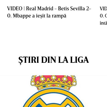
VIDEO | Real Madrid - Betis Sevilla 2-
VID
0. Mbappe a ieşit la rampă
0. 
întâ
ȘTIRI DIN LA LIGA