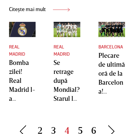
reveni!”
Citește mai mult
REAL
REAL
BARCELONA
MADRID
MADRID
Plecare
Bomba
Se
de ultimă
zilei!
retrage
oră de la
Real
după
Barcelon
Madrid l-
Mondial?
a!
a
Starul lui
Nemulţu
transfera
Real
mit de
t pe
Madrid a
statutul
titularul
făcut
acordat
2
3
4
5
6