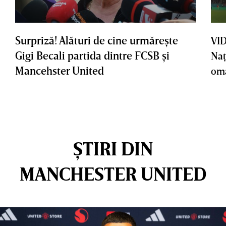
Surpriză! Alături de cine urmăreşte
VID
Gigi Becali partida dintre FCSB şi
Naţ
Mancehster United
oma
ȘTIRI DIN
MANCHESTER UNITED