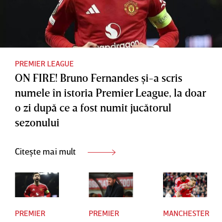
Cupei
Mondiale
!
PREMIER LEAGUE
ON FIRE! Bruno Fernandes şi-a scris
numele în istoria Premier League, la doar
o zi după ce a fost numit jucătorul
sezonului
Citește mai mult
PREMIER
PREMIER
MANCHESTER