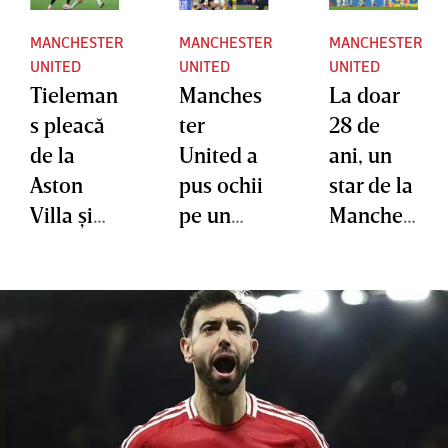
MANCHESTER
MANCHESTER
MANCHESTER
UNITED
UNITED
UNITED
Tieleman
Manches
La doar
s pleacă
ter
28 de
de la
United a
ani, un
Aston
pus ochii
star de la
Villa şi
pe un
Manches
semneaz
jucător
ter
ă cu
care a
United ia
rivala din
impresio
în calcul
Premier
nat la
să se
League
Cupa
retragă
Mondială
după
!
finalul