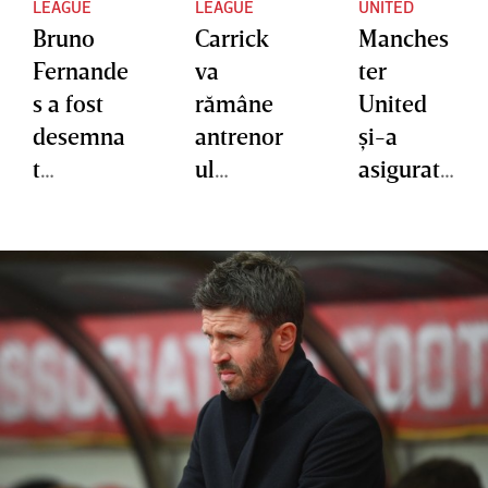
LEAGUE
LEAGUE
UNITED
Bruno
Carrick
Manches
Fernande
va
ter
s a fost
rămâne
United
desemna
antrenor
şi-a
t
ul
asigurat
jucătorul
principal
matemat
sezonulu
al
ic locul 3
i în
echipei
în
Premier
Manches
Premier
League
ter
League
United
până în
2028