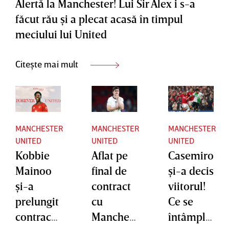
Alertă la Manchester! Lui Sir Alex i s-a
făcut rău şi a plecat acasă în timpul
meciului lui United
Citește mai mult
MANCHESTER
MANCHESTER
MANCHESTER
UNITED
UNITED
UNITED
Kobbie
Aflat pe
Casemiro
Mainoo
final de
şi-a decis
şi-a
contract
viitorul!
prelungit
cu
Ce se
contractu
Manches
întâmplă