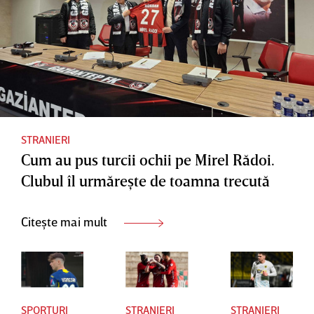
tricoul
weekend
lui DC
! De ce
United
rezultate
are
nevoie
antrenor
ul român
STRANIERI
Cum au pus turcii ochii pe Mirel Rădoi.
pentru a
Clubul îl urmăreşte de toamna trecută
cuceri
Scudetto
Citește mai mult
SPORTURI
STRANIERI
STRANIERI