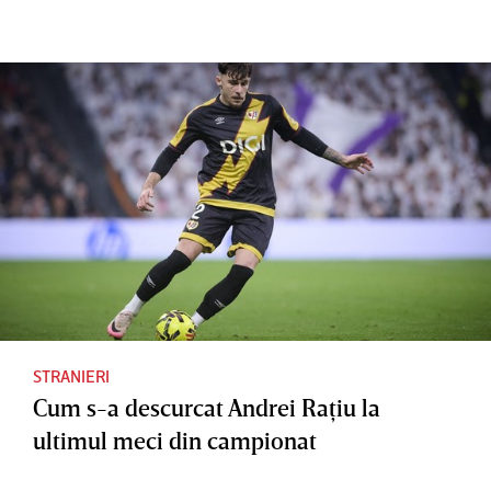
Mourinh
Raţiu, iar
”Asta
o: "Nu
altul este
spune
am
cel mai
tot!”
crezut
bun
niciodată
pasator
"
din
campion
at. Îi va
chema
Hagi la
naţională
?
STRANIERI
Cum s-a descurcat Andrei Raţiu la
ultimul meci din campionat