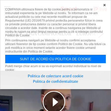
×
COMPANIA utilizeaza fisiere de tip cookie pentru a personaliza si
imbunatati experienta ta pe Website-ul nostru. Te informam ca ne-am
actualizat politicile cu cele mai recente modificari propuse de
Regulamentul (UE) 2016/679 privind protectia persoanelor fizice in ceea
ce priveste prelucrarea datelor cu caracter personal si privind libera
circulatie a acestor date. Inainte de a continua navigarea pe Website-ul
nostru te rugam sa aloci timpul necesar pentru a citi si intelege continutul
LIGA 1
LIGA CAMPIONILOR
EUROPA LEAG
Politicii de Cookie.
Prin continuarea navigarii pe Website-ul nostru confirmi acceptarea
utilizarii fisierelor de tip cookie conform Politicii de Cookie. Nu uita totusi ca
poti modifica in orice moment setarile acestor fisiere cookie urmand
instructiunile din Politica de Cookie.
STRANIERI
STRANIERI
SUNT DE ACORD CU POLITICA DE COOKIE
Puteti merge chiar acum si sa va exprimati acordul individual la nivel de
cookie:
Politica de colectare acord cookie
Politica de confidentialitate