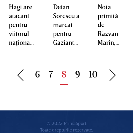
Hagi are
Deian
Nota
atacant
Sorescu a
primită
pentru
marcat
de
viitorul
pentru
Răzvan
naţionale
Gaziante
Marin,
i. Curg
p, care a
după
ofertele
trecut
victoria
după
clar de
clară cu
6
7
8
9
10
meciul în
Kayseris
PAOK
care a
por
impresio
nat Italia.
“Vă rog,
de acum
© 2022 PrimaSport
Toate drepturile rezervate.
încolo, să