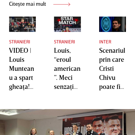
Citește mai mult
STRANIERI
STRANIERI
INTER
VIDEO |
Louis,
Scenariul
Louis
“eroul
prin care
Muntean
american
Cristi
u a spart
”. Meci
Chivu
gheaţa!
senzaţio
poate fi
Internaţi
nal
încorona
onalul
pentru
t
român,
atacantul
campion
primul
naţionale
în Serie A
gol în
i
în acest