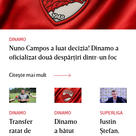
România
DINAMO
Nuno Campos a luat decizia! Dinamo a
oficializat două despărţiri dintr-un foc
Citește mai mult
DINAMO
DINAMO
SUPERLIGA
Transfer
Dinamo
Justin
ratat de
a bătut
Ştefan,