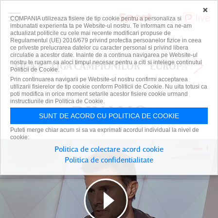
×
COMPANIA utilizeaza fisiere de tip cookie pentru a personaliza si
imbunatati experienta ta pe Website-ul nostru. Te informam ca ne-am
actualizat politicile cu cele mai recente modificari propuse de
Regulamentul (UE) 2016/679 privind protectia persoanelor fizice in ceea
ce priveste prelucrarea datelor cu caracter personal si privind libera
circulatie a acestor date. Inainte de a continua navigarea pe Website-ul
nostru te rugam sa aloci timpul necesar pentru a citi si intelege continutul
LIGA 1
LIGA CAMPIONILOR
EUROPA LEAG
Politicii de Cookie.
Prin continuarea navigarii pe Website-ul nostru confirmi acceptarea
utilizarii fisierelor de tip cookie conform Politicii de Cookie. Nu uita totusi ca
poti modifica in orice moment setarile acestor fisiere cookie urmand
instructiunile din Politica de Cookie.
DINAMO
DINAMO
SUNT DE ACORD CU POLITICA DE COOKIE
Puteti merge chiar acum si sa va exprimati acordul individual la nivel de
cookie:
Politica de colectare acord cookie
Politica de confidentialitate