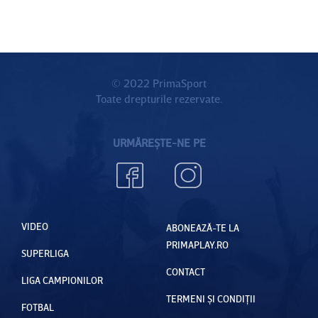
Ştefăneşt
ii de Jos
© 2022 PrimaSport
Toate drepturile rezervate.
URMĂREȘTE-NE PE
VIDEO
ABONEAZĂ-TE LA
PRIMAPLAY.RO
SUPERLIGA
CONTACT
LIGA CAMPIONILOR
TERMENI ȘI CONDIȚII
FOTBAL