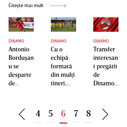
Citește mai mult
DINAMO
DINAMO
DINAMO
Antonio
Cu o
Transfer
Borduşan
echipă
interesan
u se
formată
t pregătit
desparte
din mulţi
de
de
tineri,
Dinamo!
Dinamo
Dinamo
”Câinii”
şi
a câştigat
vor un
semneaz
la limită
internaţi
4
5
6
7
8
ă în Liga
amicalul
onal
2
cu
african