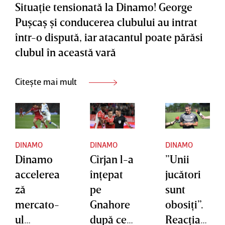
Situaţie tensionată la Dinamo! George
Puşcaş şi conducerea clubului au intrat
într-o dispută, iar atacantul poate părăsi
clubul în această vară
Citește mai mult
DINAMO
DINAMO
DINAMO
Dinamo
Cîrjan l-a
”Unii
accelerea
înţepat
jucători
ză
pe
sunt
mercato-
Gnahore
obosiţi”.
ul
după ce a
Reacţia