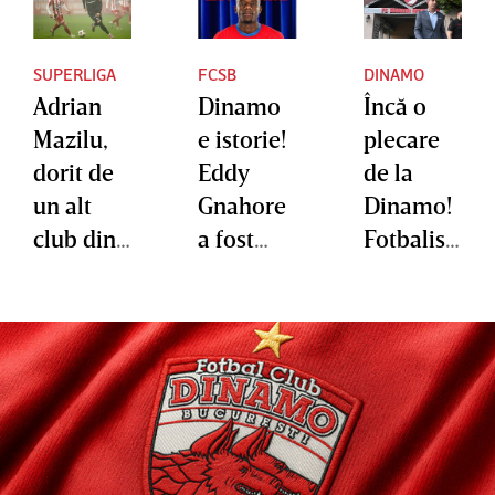
SUPERLIGA
FCSB
DINAMO
Adrian
Dinamo
Încă o
Mazilu,
e istorie!
plecare
dorit de
Eddy
de la
un alt
Gnahore
Dinamo!
club din
a fost
Fotbalist
SuperLig
prezentat
ul adus
a: ”I-am
oficial la
în vară a
putea da
FCSB
fost
o mână
împrumu
de
tat la un
ajutor”
alt club
din