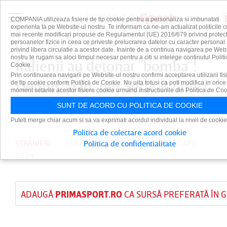
COMPANIA utilizeaza fisiere de tip cookie pentru a personaliza si imbunatati
experienta ta pe Website-ul nostru. Te informam ca ne-am actualizat politicile c
mai recente modificari propuse de Regulamentul (UE) 2016/679 privind protect
persoanelor fizice in ceea ce priveste prelucrarea datelor cu caracter personal 
privind libera circulatie a acestor date. Inainte de a continua navigarea pe Web
nostru te rugam sa aloci timpul necesar pentru a citi si intelege continutul Politi
Italienii au detonat "bomba"!
Cookie.
Prin continuarea navigarii pe Website-ul nostru confirmi acceptarea utilizarii fis
Dennis Man, din Serie B direct
de tip cookie conform Politicii de Cookie. Nu uita totusi ca poti modifica in orice
moment setarile acestor fisiere cookie urmand instructiunile din Politica de Coo
în Champions League
SUNT DE ACORD CU POLITICA DE COOKIE
Puteti merge chiar acum si sa va exprimati acordul individual la nivel de cookie
Politica de colectare acord cookie
STRANIERI
PUBLICAT DE
TUDOR MOISA
PE 10 APR
Politica de confidentialitate
2024
ADAUGĂ
PRIMASPORT.RO
CA SURSĂ PREFERATĂ ÎN 