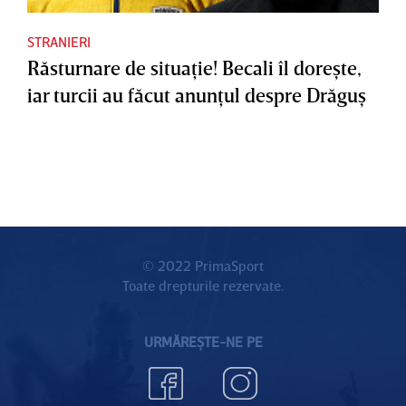
STRANIERI
Răsturnare de situaţie! Becali îl doreşte,
iar turcii au făcut anunţul despre Drăguş
© 2022 PrimaSport
Toate drepturile rezervate.
URMĂREȘTE-NE PE