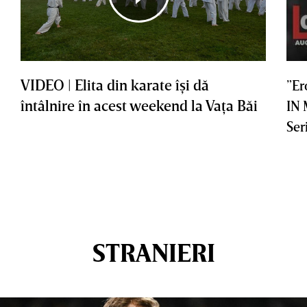
VIDEO | Elita din karate îşi dă
”Er
întâlnire în acest weekend la Vaţa Băi
IN
Ser
STRANIERI