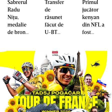
Sabrerul
Transfer
Primul
Radu
de
jucător
Niţu,
răsunet
kenyan
medalie
făcut de
din NFL a
de bronz
U-BT
fost
la
Cluj-
expulzat
Campion
Napoca!
din SUA
atul
Mondial