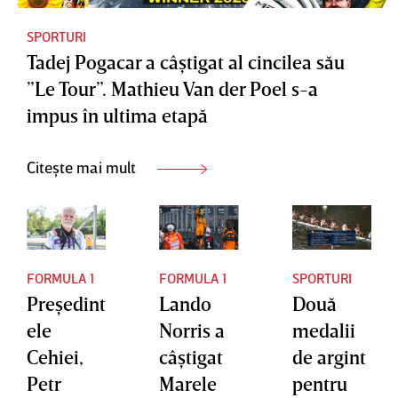
SPORTURI
Tadej Pogacar a câştigat al cincilea său
”Le Tour”. Mathieu Van der Poel s-a
impus în ultima etapă
Citește mai mult
FORMULA 1
FORMULA 1
SPORTURI
Preşedint
Lando
Două
ele
Norris a
medalii
Cehiei,
câştigat
de argint
Petr
Marele
pentru