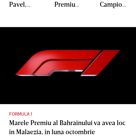
Pavel,
Premiu
Campion
fotograf
al
atul
la Marele
Ungariei.
Mondial
Premiu
Oscar
U23 de
al
Piastri a
canotaj
Ungariei
abandon
at pe
final
FORMULA 1
Marele Premiu al Bahrainului va avea loc
în Malaezia, în luna octombrie