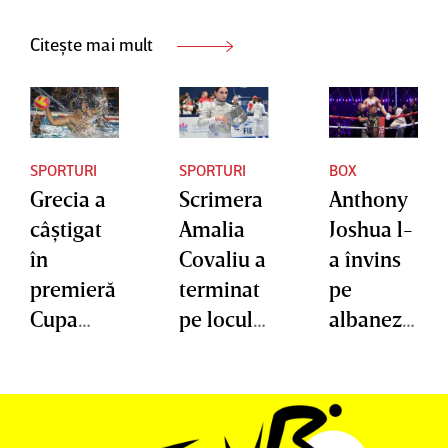
Citește mai mult
SPORTURI
SPORTURI
BOX
Grecia a
Scrimera
Anthony
câştigat
Amalia
Joshua l-
în
Covaliu a
a învins
premieră
terminat
pe
Cupa
pe locul
albanezu
Mondială
25 la
l Kristian
de polo
Campion
Prenga
atul
prin KO
Mondial
în runda