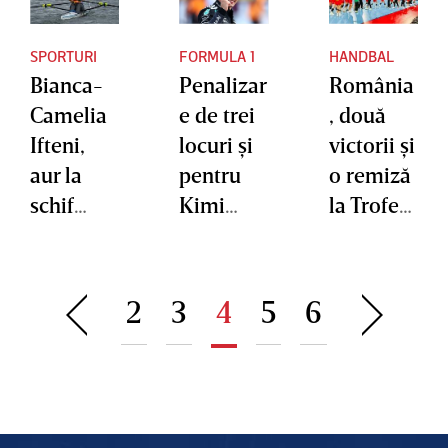
SPORTURI
FORMULA 1
HANDBAL
Bianca-
Penalizar
România
Camelia
e de trei
, două
Ifteni,
locuri şi
victorii şi
aur la
pentru
o remiză
schif
Kimi
la Trofeul
simplu
Antonelli
Carpaţi
feminin,
în GP-ul
U18 de la
la CM
Ungariei
Piteşti
2
3
4
5
6
Under 23