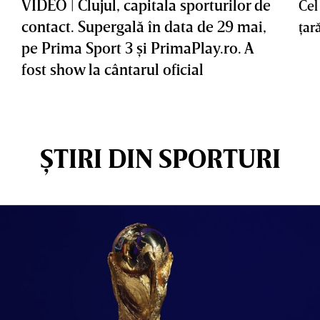
VIDEO | Clujul, capitala sporturilor de
Cel
contact. Supergală în data de 29 mai,
ţar
pe Prima Sport 3 şi PrimaPlay.ro. A
fost show la cântarul oficial
ȘTIRI DIN SPORTURI