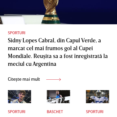
SPORTURI
Sidny Lopes Cabral, din Capul Verde, a
marcat cel mai frumos gol al Cupei
Mondiale. Reuşita sa a fost înregistrată la
meciul cu Argentina
Citește mai mult
SPORTURI
BASCHET
SPORTURI