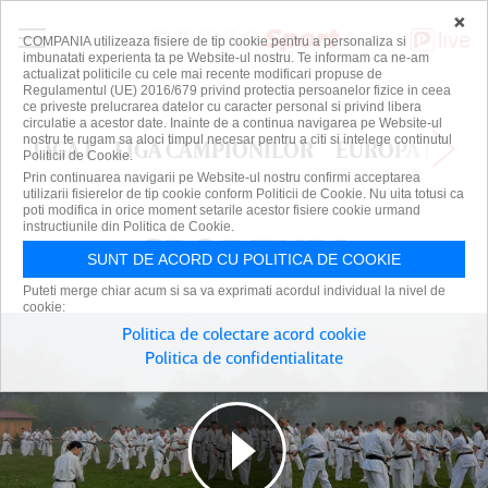
×
COMPANIA utilizeaza fisiere de tip cookie pentru a personaliza si
imbunatati experienta ta pe Website-ul nostru. Te informam ca ne-am
actualizat politicile cu cele mai recente modificari propuse de
Regulamentul (UE) 2016/679 privind protectia persoanelor fizice in ceea
ce priveste prelucrarea datelor cu caracter personal si privind libera
circulatie a acestor date. Inainte de a continua navigarea pe Website-ul
nostru te rugam sa aloci timpul necesar pentru a citi si intelege continutul
LIGA 1
LIGA CAMPIONILOR
EUROPA LEAG
Politicii de Cookie.
Prin continuarea navigarii pe Website-ul nostru confirmi acceptarea
utilizarii fisierelor de tip cookie conform Politicii de Cookie. Nu uita totusi ca
poti modifica in orice moment setarile acestor fisiere cookie urmand
instructiunile din Politica de Cookie.
SPORTURI
SPORTURI
SUNT DE ACORD CU POLITICA DE COOKIE
Puteti merge chiar acum si sa va exprimati acordul individual la nivel de
cookie:
Politica de colectare acord cookie
Politica de confidentialitate