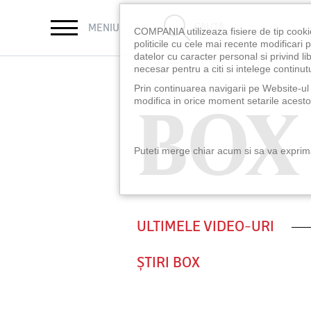
CAUTĂ
MENIU
COMPANIA utilizeaza fisiere de tip cooki
politicile cu cele mai recente modificar
datelor cu caracter personal si privind l
necesar pentru a citi si intelege continutu
Prin continuarea navigarii pe Website-ul n
BOX
BOX
modifica in orice moment setarile acestor
Puteti merge chiar acum si sa va exprimat
ULTIMELE VIDEO-URI
ȘTIRI BOX