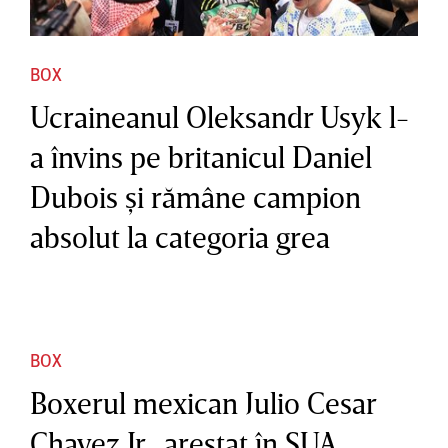
BOX
Ucraineanul Oleksandr Usyk l-
a învins pe britanicul Daniel
Dubois şi rămâne campion
absolut la categoria grea
BOX
Boxerul mexican Julio Cesar
Chavez Jr., arestat în SUA.