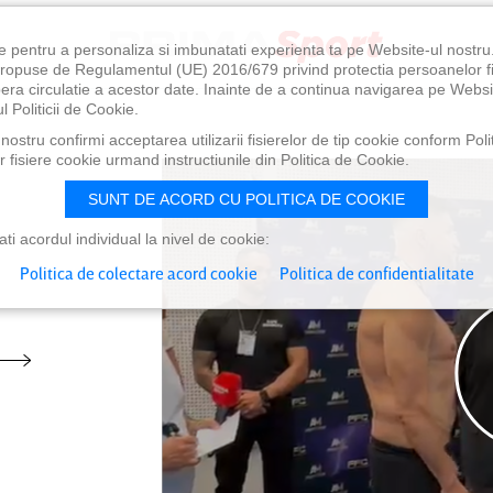
e pentru a personaliza si imbunatati experienta ta pe Website-ul nostr
i propuse de Regulamentul (UE) 2016/679 privind protectia persoanelor f
ibera circulatie a acestor date. Inainte de a continua navigarea pe Websi
l Politicii de Cookie.
ostru confirmi acceptarea utilizarii fisierelor de tip cookie conform Polit
 fisiere cookie urmand instructiunile din Politica de Cookie.
SUNT DE ACORD CU POLITICA DE COOKIE
i acordul individual la nivel de cookie:
Politica de colectare acord cookie
Politica de confidentialitate