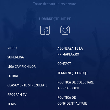
Toate drepturile rezervate.
început
să fiu
URMĂREȘTE-NE PE
prost şi
să cedez
la vrăjeli”
| VIDEO
VIDEO
EXCLUSI
ABONEAZĂ-TE LA
PRIMAPLAY.RO
V
SUPERLIGA
CONTACT
LIGA CAMPIONILOR
TERMENI ȘI CONDIȚII
FOTBAL
POLITICA DE COLECTARE
CLASAMENTE ȘI REZULTATE
ACORD COOKIE
PROGRAM TV
POLITICA DE
CONFIDENȚIALITATE
TENIS