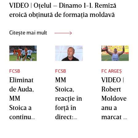
VIDEO | Oţelul – Dinamo 1-1. Remiză
eroică obţinută de formaţia moldavă
Citește mai mult
FCSB
FCSB
FC ARGEȘ
Eliminat
MM
VIDEO |
de Auda,
Stoica,
Robert
MM
reacţie în
Moldove
Stoica a
forţă în
anu a
continuat
direct:
marcat în
ironiile la
"Mizerii
ziua în
adresa
aruncate
care a