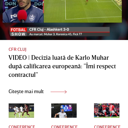
că este o
at”
ruşine” |
VIDEO
EXCLUSI
V
CFR CLUJ
VIDEO | Decizia luată de Karlo Muhar
după calificarea europeană: "Îmi respect
contractul"
Citește mai mult
CONFERENCE
CONFERENCE
CONFERENCE