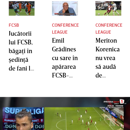
FCSB
CONFERENCE
CONFERENCE
LEAGUE
LEAGUE
Jucătorii
Emil
Meriton
lui FCSB,
Grădines
Korenica
băgaţi în
cu sare în
nu vrea
şedinţă
apărarea
să audă
de fani la
FCSB-
de
Riga:
ului şi îl
transferu
”Peştele
contrazic
l la
de la cap
e pe Gigi
Rapid:
se
Becali:
„Trebuie
împute” |
„Nu sunt
să fiu
VIDEO
de acord
concentr