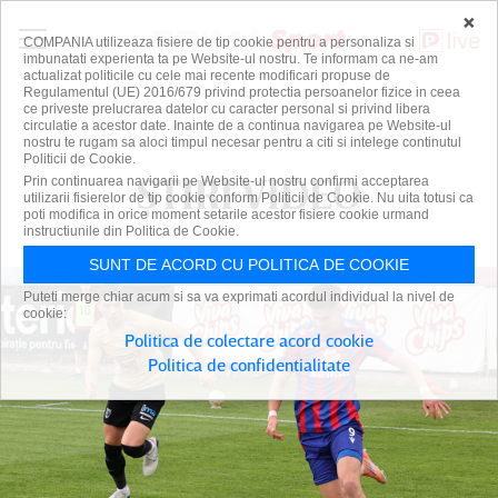
×
COMPANIA utilizeaza fisiere de tip cookie pentru a personaliza si
imbunatati experienta ta pe Website-ul nostru. Te informam ca ne-am
actualizat politicile cu cele mai recente modificari propuse de
Regulamentul (UE) 2016/679 privind protectia persoanelor fizice in ceea
ce priveste prelucrarea datelor cu caracter personal si privind libera
circulatie a acestor date. Inainte de a continua navigarea pe Website-ul
nostru te rugam sa aloci timpul necesar pentru a citi si intelege continutul
Politicii de Cookie.
ȘTIRI VIDEO
Prin continuarea navigarii pe Website-ul nostru confirmi acceptarea
utilizarii fisierelor de tip cookie conform Politicii de Cookie. Nu uita totusi ca
poti modifica in orice moment setarile acestor fisiere cookie urmand
instructiunile din Politica de Cookie.
SUNT DE ACORD CU POLITICA DE COOKIE
Puteti merge chiar acum si sa va exprimati acordul individual la nivel de
cookie:
Politica de colectare acord cookie
Politica de confidentialitate