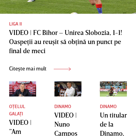
LIGA II
VIDEO | FC Bihor – Unirea Slobozia, 1-1!
Oaspeţii au reuşit să obţină un punct pe
final de meci
Citește mai mult
OȚELUL
DINAMO
DINAMO
GALAȚI
VIDEO |
Un titular
VIDEO |
Nuno
de la
”Am
Campos
Dinamo,