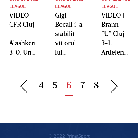
LEAGUE
LEAGUE
LEAGUE
VIDEO |
Gigi
VIDEO |
CFR Cluj
Becali i-a
Brann -
-
stabilit
”U” Cluj
Alashkert
viitorul
3-1.
3-0. Un
lui
Ardelenii
pansame
Marius
luptă
nt
Baciu
eroic şi
ardelene
după
lasă o
4
5
6
7
8
sc pentru
eliminar
amprent
rana
ea din
ă
fotbalulu
Conferen
pozitivă
i
ce
românes
League:
c
„Am
© 2022 PrimaSport