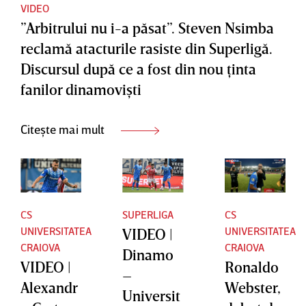
EXCLUSI
VIDEO
în urmă!”
”Arbitrului nu i-a păsat”. Steven Nsimba
V
| VIDEO
reclamă atacturile rasiste din Superligă.
EXCLUSI
Discursul după ce a fost din nou ţinta
V
fanilor dinamovişti
Citește mai mult
CS
SUPERLIGA
CS
UNIVERSITATEA
UNIVERSITATEA
VIDEO |
CRAIOVA
CRAIOVA
Dinamo
VIDEO |
Ronaldo
–
Alexandr
Webster,
Universit