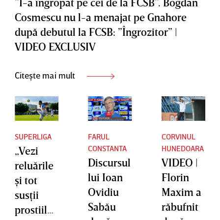
”I-a îngropat pe cei de la FCSB”. Bogdan
Cosmescu nu l-a menajat pe Gnahore
după debutul la FCSB: ”Îngrozitor” |
VIDEO EXCLUSIV
Citește mai mult
SUPERLIGA
FARUL
CORVINUL
CONSTANTA
HUNEDOARA
„Vezi
Discursul
VIDEO |
reluările
lui Ioan
Florin
şi tot
Ovidiu
Maxim a
susţii
Sabău
răbufnit
prostiile