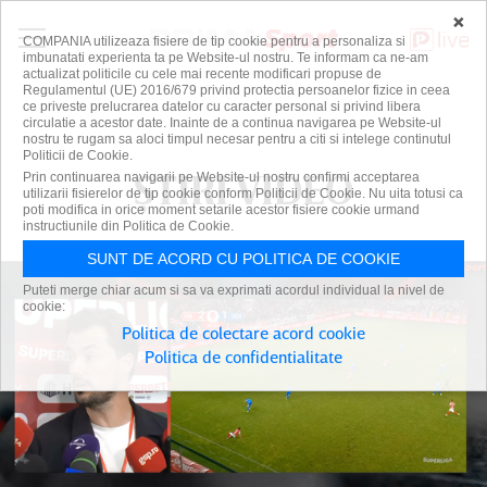
×
COMPANIA utilizeaza fisiere de tip cookie pentru a personaliza si
imbunatati experienta ta pe Website-ul nostru. Te informam ca ne-am
actualizat politicile cu cele mai recente modificari propuse de
Regulamentul (UE) 2016/679 privind protectia persoanelor fizice in ceea
ce priveste prelucrarea datelor cu caracter personal si privind libera
circulatie a acestor date. Inainte de a continua navigarea pe Website-ul
nostru te rugam sa aloci timpul necesar pentru a citi si intelege continutul
Politicii de Cookie.
ȘTIRI VIDEO
Prin continuarea navigarii pe Website-ul nostru confirmi acceptarea
utilizarii fisierelor de tip cookie conform Politicii de Cookie. Nu uita totusi ca
poti modifica in orice moment setarile acestor fisiere cookie urmand
instructiunile din Politica de Cookie.
SUNT DE ACORD CU POLITICA DE COOKIE
Puteti merge chiar acum si sa va exprimati acordul individual la nivel de
cookie:
Politica de colectare acord cookie
Politica de confidentialitate