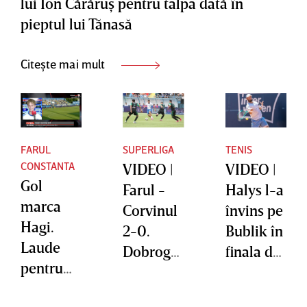
lui Ion Cărăruş pentru talpa dată în
EXCLUSI
pieptul lui Tănasă
V
Citește mai mult
FARUL
SUPERLIGA
TENIS
CONSTANTA
VIDEO |
VIDEO |
Gol
Farul -
Halys l-a
marca
Corvinul
învins pe
Hagi.
2-0.
Bublik în
Laude
Dobroge
finala de
pentru
nii
la
Goncear
speculea
Kitzbuhe