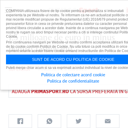
COMPANIA utilizeaza fisiere de tip cookie pentru a personaliza si imbunatati
experienta ta pe Website-ul nostru. Te informam ca ne-am actualizat politicile c
mai recente modificari propuse de Regulamentul (UE) 2016/679 privind protect
persoanelor fizice in ceea ce priveste prelucrarea datelor cu caracter personal 
privind libera circulatie a acestor date. Inainte de a continua navigarea pe Web
nostru te rugam sa aloci timpul necesar pentru a citi si intelege continutul Politi
1,5 milioane de euro în minus
Cookie.
Prin continuarea navigarii pe Website-ul nostru confirmi acceptarea utilizarii fis
pentru Târnovanu
de tip cookie conform Politicii de Cookie. Nu uita totusi ca poti modifica in orice
moment setarile acestor fisiere cookie urmand instructiunile din Politica de Coo
SUNT DE ACORD CU POLITICA DE COOKIE
Puteti merge chiar acum si sa va exprimati acordul individual la nivel de cookie
SUPERLIGA
PUBLICAT PE 8 IUN 2026
Politica de colectare acord cookie
Politica de confidentialitate
ADAUGĂ
PRIMASPORT.RO
CA SURSĂ PREFERATĂ ÎN 