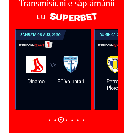
Transmisiunile săptămânii
cu
SÂMBĂTĂ 08 AUG, 21:30
DUMINICĂ 09 AUG, 1
Vs
V
eda
Dinamo
FC Voluntari
Petrolul
Ploieşti