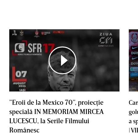
”Eroii de la Mexico 70”, proiecţie
Cam
specială IN MEMORIAM MIRCEA
gol
LUCESCU, la Serile Filmului
a s
Românesc
| V