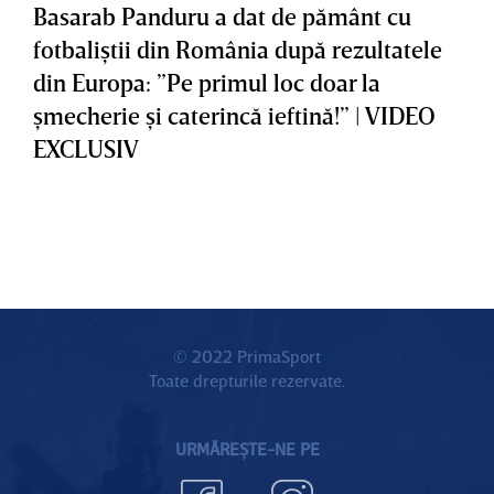
Basarab Panduru a dat de pământ cu
fotbaliştii din România după rezultatele
din Europa: ”Pe primul loc doar la
şmecherie şi caterincă ieftină!” | VIDEO
EXCLUSIV
© 2022 PrimaSport
Toate drepturile rezervate.
URMĂREȘTE-NE PE