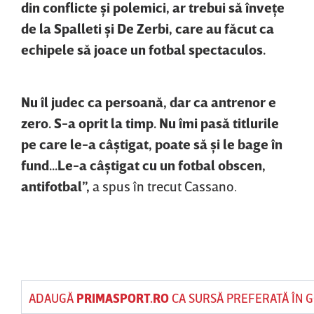
din conflicte şi polemici, ar trebui să înveţe
de la Spalleti şi De Zerbi, care au făcut ca
echipele să joace un fotbal spectaculos.
Nu îl judec ca persoană, dar ca antrenor e
zero. S-a oprit la timp. Nu îmi pasă titlurile
pe care le-a câştigat, poate să şi le bage în
fund...Le-a câştigat cu un fotbal obscen,
antifotbal”,
a spus în trecut Cassano.
ADAUGĂ
PRIMASPORT.RO
CA SURSĂ PREFERATĂ ÎN 