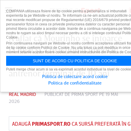
COMPANIA utilizeaza fisiere de tip cookie pentru a personaliza si imbunatati
experienta ta pe Website-ul nostru. Te informam ca ne-am actualizat politicile c
mai recente modificari propuse de Regulamentul (UE) 2016/679 privind protect
persoanelor fizice in ceea ce priveste prelucrarea datelor cu caracter personal 
privind libera circulatie a acestor date. Inainte de a continua navigarea pe Web
nostru te rugam sa aloci timpul necesar pentru a citi si intelege continutul Politi
A aflat că Mourinho se întoarce
Cookie.
Prin continuarea navigarii pe Website-ul nostru confirmi acceptarea utilizarii fis
la Real şi a reacţionat imediat:
de tip cookie conform Politicii de Cookie. Nu uita totusi ca poti modifica in orice
moment setarile acestor fisiere cookie urmand instructiunile din Politica de Coo
”E nebunia nebuniilor, un
SUNT DE ACORD CU POLITICA DE COOKIE
Puteti merge chiar acum si sa va exprimati acordul individual la nivel de cookie
antrenor terminat de 10 ani”
Politica de colectare acord cookie
Politica de confidentialitate
REAL MADRID
PUBLICAT DE
PRIMA SPORT
PE 19 MAI
2026
ADAUGĂ
PRIMASPORT.RO
CA SURSĂ PREFERATĂ ÎN 