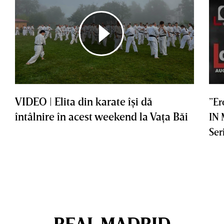
VIDEO | Elita din karate îşi dă
”Er
întâlnire în acest weekend la Vaţa Băi
IN
Ser
REAL MADRID