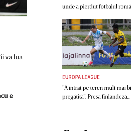
unde a pierdut fotbalul român
îi va lua
EUROPA LEAGUE
”A intrat pe teren mult mai b
ncu e
pregătită”. Presa finlandeză,..