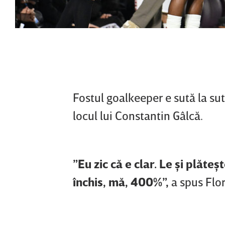
Fostul goalkeeper e sută la sut
locul lui Constantin Gâlcă.
”Eu zic că e clar. Le şi plăte
închis, mă, 400%”,
a spus Flor