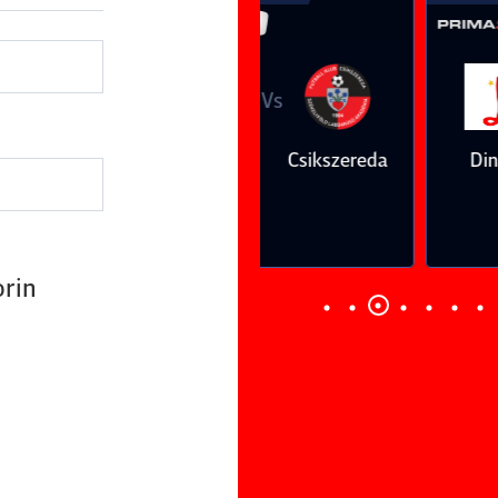
Vs
Vs
Farul
Csikszereda
Dinamo
FC Volunt
Constanţa
orin