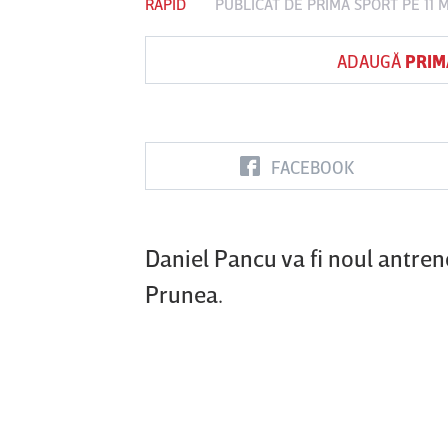
RAPID
PUBLICAT DE
PRIMA SPORT
PE 11 
ADAUGĂ
PRIM
Vs
FC Botoşani
Corvinul
Sepsi OSK S
Hunedoara
Gheorghe
FACEBOOK
Daniel Pancu va fi noul antreno
Prunea.