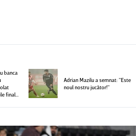
ru banca
u
Adrian Mazilu a semnat: ”Este
olat
noul nostru jucător!”
le finale