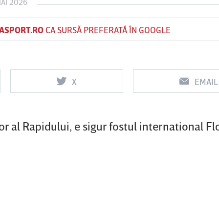
MAI 2026
ASPORT.RO
CA SURSĂ PREFERATĂ ÎN GOOGLE
Vs
Vs
f
FCSB
UTA Arad
Rapid
X
EMAIL
0
0
r al Rapidului, e sigur fostul international Fl