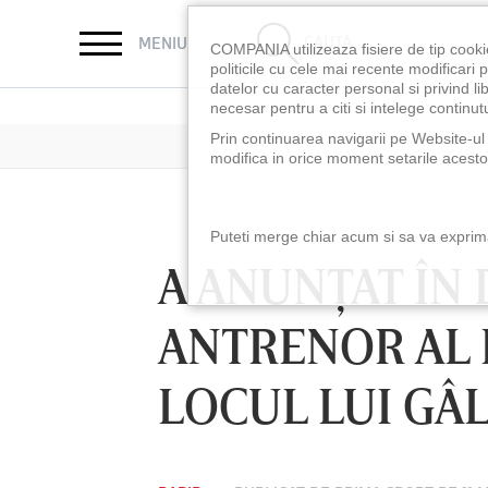
CAUTĂ
MENIU
COMPANIA utilizeaza fisiere de tip cooki
politicile cu cele mai recente modificar
datelor cu caracter personal si privind l
necesar pentru a citi si intelege continutu
Prin continuarea navigarii pe Website-ul n
modifica in orice moment setarile acestor
Puteti merge chiar acum si sa va exprimat
A ANUNŢAT ÎN
ANTRENOR AL R
LOCUL LUI GÂL
LUNI 10 AUG, 18:30
LUNI 10 AUG, 21:3