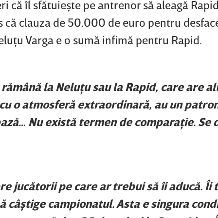
ri că îl sfătuieşte pe antrenor să aleagă Rapid
s că clauza de 50.000 de euro pentru desfac
Neluţu Varga e o sumă infimă pentru Rapid.
 rămână la Neluţu sau la Rapid, care are al
 cu o atmosferă extraordinară, au un patron
u bază… Nu există termen de comparaţie. Se 
 jucătorii pe care ar trebui să îi aducă. Îi 
să câştige campionatul. Asta e singura condiţ