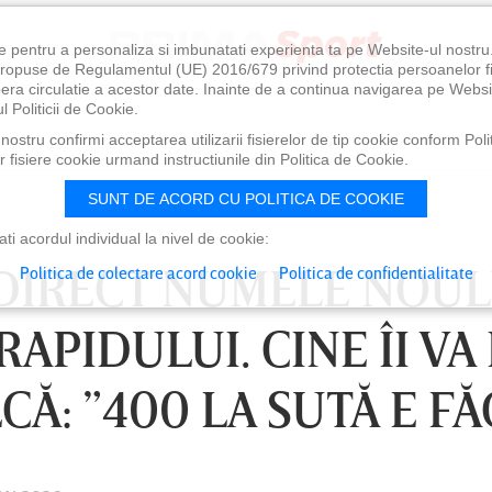
e pentru a personaliza si imbunatati experienta ta pe Website-ul nostr
i propuse de Regulamentul (UE) 2016/679 privind protectia persoanelor f
ibera circulatie a acestor date. Inainte de a continua navigarea pe Websi
l Politicii de Cookie.
ostru confirmi acceptarea utilizarii fisierelor de tip cookie conform Polit
 fisiere cookie urmand instructiunile din Politica de Cookie.
SUNT DE ACORD CU POLITICA DE COOKIE
i acordul individual la nivel de cookie:
 DIRECT NUMELE NOUL
Politica de colectare acord cookie
Politica de confidentialitate
APIDULUI. CINE ÎI VA
CĂ: ”400 LA SUTĂ E F
0
VINERI 07 AUG, 21:00
SÂ