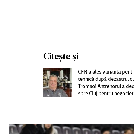
Citește și
CFR a ales varianta pent
eacţie după ce
tehnică după dezastrul c
ă revină la CFR
Tromso! Antrenorul a dec
spre Cluj pentru negocieri
cu Varga