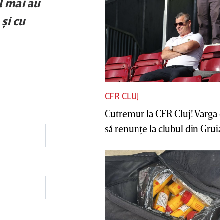
l mai au
şi cu
CFR CLUJ
Cutremur la CFR Cluj! Varga 
să renunţe la clubul din Gruia 