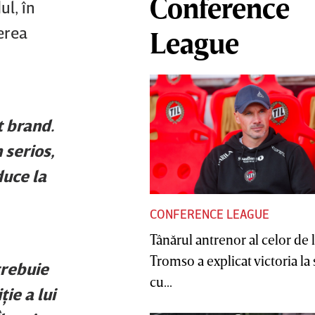
Conference
ul, în
erea
League
t brand.
 serios,
duce la
CONFERENCE LEAGUE
Tânărul antrenor al celor de 
Tromso a explicat victoria la
trebuie
cu...
ie a lui