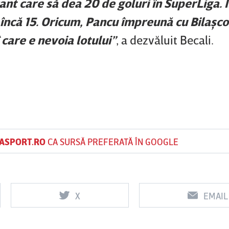
nt care să dea 20 de goluri în SuperLiga. Î
încă 15. Oricum, Pancu împreună cu Bilaşco 
care e nevoia lotului”
, a dezvăluit Becali.
ASPORT.RO
CA SURSĂ PREFERATĂ ÎN GOOGLE
X
EMAIL