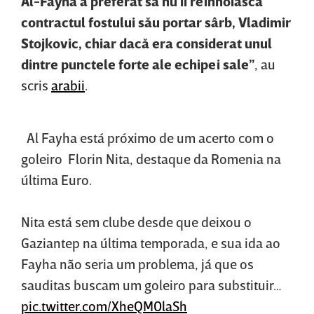
Al-Fayha a preferat să nu îi reînnoiască
contractul fostului său portar sârb, Vladimir
Stojkovic, chiar dacă era considerat unul
dintre punctele forte ale echipei sale”
, au
scris
arabii
.
Al Fayha está próximo de um acerto com o
goleiro Florin Nita, destaque da Romenia na
última Euro.
Nita está sem clube desde que deixou o
Gaziantep na última temporada, e sua ida ao
Fayha não seria um problema, já que os
sauditas buscam um goleiro para substituir…
pic.twitter.com/XheQM0laSh