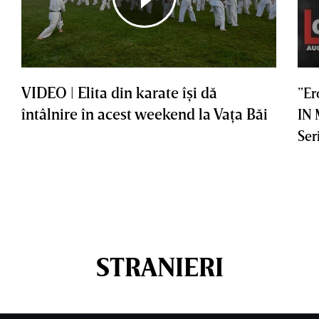
VIDEO | Elita din karate îşi dă
”Er
întâlnire în acest weekend la Vaţa Băi
IN
Ser
STRANIERI