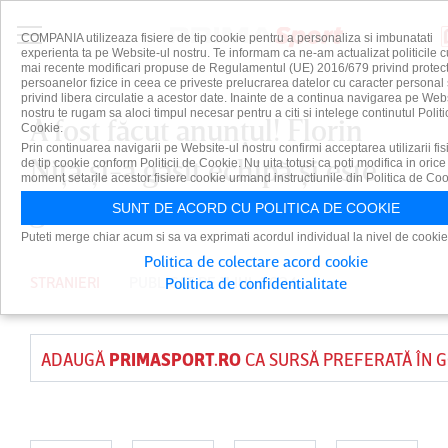
COMPANIA utilizeaza fisiere de tip cookie pentru a personaliza si imbunatati
experienta ta pe Website-ul nostru. Te informam ca ne-am actualizat politicile c
mai recente modificari propuse de Regulamentul (UE) 2016/679 privind protect
persoanelor fizice in ceea ce priveste prelucrarea datelor cu caracter personal 
privind libera circulatie a acestor date. Inainte de a continua navigarea pe Web
nostru te rugam sa aloci timpul necesar pentru a citi si intelege continutul Politi
A fost făcut anunţul! Florin
Cookie.
Prin continuarea navigarii pe Website-ul nostru confirmi acceptarea utilizarii fis
Niţă şi-a găsit echipă şi este
de tip cookie conform Politicii de Cookie. Nu uita totusi ca poti modifica in orice
moment setarile acestor fisiere cookie urmand instructiunile din Politica de Coo
gata să semneze
SUNT DE ACORD CU POLITICA DE COOKIE
Puteti merge chiar acum si sa va exprimati acordul individual la nivel de cookie
Politica de colectare acord cookie
STRANIERI
PUBLICAT PE 11 IUL 2024
Politica de confidentialitate
ADAUGĂ
PRIMASPORT.RO
CA SURSĂ PREFERATĂ ÎN 