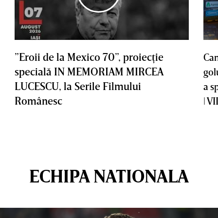
”Eroii de la Mexico 70”, proiecţie
Cam
specială IN MEMORIAM MIRCEA
gol
LUCESCU, la Serile Filmului
a s
Românesc
| V
ECHIPA NATIONALA