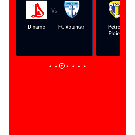
Vs
V
eda
Dinamo
FC Voluntari
Petrolul
Ploieşti