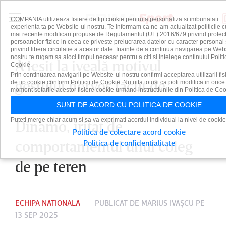
COMPANIA utilizeaza fisiere de tip cookie pentru a personaliza si imbunatati
experienta ta pe Website-ul nostru. Te informam ca ne-am actualizat politicile c
mai recente modificari propuse de Regulamentul (UE) 2016/679 privind protect
persoanelor fizice in ceea ce priveste prelucrarea datelor cu caracter personal 
privind libera circulatie a acestor date. Inainte de a continua navigarea pe Web
nostru te rugam sa aloci timpul necesar pentru a citi si intelege continutul Politi
A ieşit la iveală motivul
Cookie.
Prin continuarea navigarii pe Website-ul nostru confirmi acceptarea utilizarii fis
gestului nervos făcut de
de tip cookie conform Politicii de Cookie. Nu uita totusi ca poti modifica in orice
moment setarile acestor fisiere cookie urmand instructiunile din Politica de Coo
Alexandru Musi! Fotbalistul lui
SUNT DE ACORD CU POLITICA DE COOKIE
Puteti merge chiar acum si sa va exprimati acordul individual la nivel de cookie
Dinamo, iritat de
Politica de colectare acord cookie
comportamentul unui coleg
Politica de confidentialitate
de pe teren
ECHIPA NATIONALA
PUBLICAT DE
MARIUS IVAŞCU
PE
13 SEP 2025