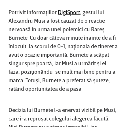
Potrivit informaţiilor
DigiSport
, gestul lui
Alexandru Musi a fost cauzat de o reacţie
nervoasă în urma unei polemici cu Rareş
Burnete. Cu doar câteva minute înainte de a fi
înlocuit, la scorul de 0-1, naţionala de tineret a
avut o ocazie importantă. Burnete a scăpat
singur spre poartă, iar Musi a urmărit şi el
faza, poziţionându-se mult mai bine pentru a
marca. Totuşi, Burnete a preferat să şuteze,
ratând oportunitatea de a pasa.
Decizia lui Burnete l-a enervat vizibil pe Musi,
care i-a reproşat colegului alegerea făcută.
Nici Burnete nu a rămas impasibil, iar