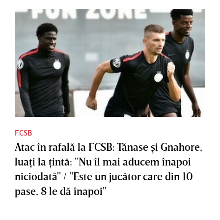
FCSB
Atac în rafală la FCSB: Tănase şi Gnahore,
luaţi la ţintă: "Nu îl mai aducem înapoi
niciodată" / "Este un jucător care din 10
pase, 8 le dă înapoi"