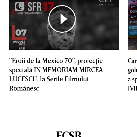
”Eroii de la Mexico 70”, proiecţie
Cam
specială IN MEMORIAM MIRCEA
gol
LUCESCU, la Serile Filmului
a s
Românesc
| V
FCSB