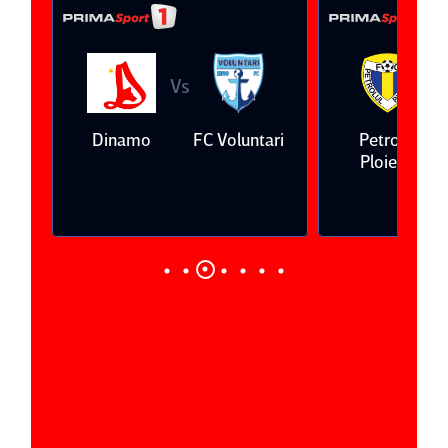
Vs
V
eda
Dinamo
FC Voluntari
Petrolul
Ploieşti