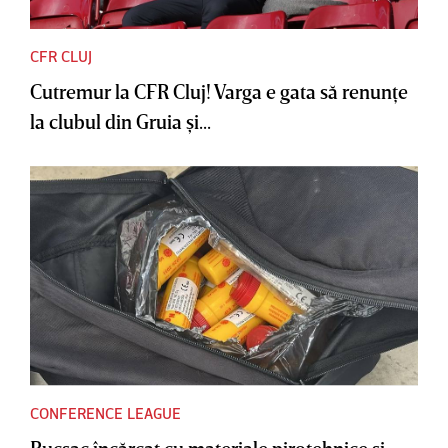
CFR CLUJ
Cutremur la CFR Cluj! Varga e gata să renunţe
la clubul din Gruia şi...
CONFERENCE LEAGUE
Rucsac încărcat cu materiale pirotehnice şi