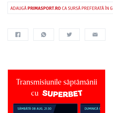
ADAUGĂ
PRIMASPORT.RO
CA SURSĂ PREFERATĂ ÎN 
Transmisiunile săptămânii
cu
SÂMBĂTĂ 08 AUG, 21:30
DUMINICĂ 09 AUG, 1