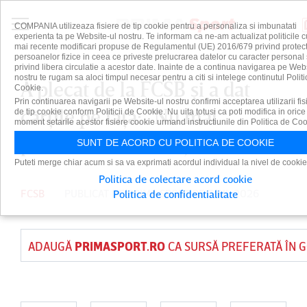
COMPANIA utilizeaza fisiere de tip cookie pentru a personaliza si imbunatati
experienta ta pe Website-ul nostru. Te informam ca ne-am actualizat politicile c
mai recente modificari propuse de Regulamentul (UE) 2016/679 privind protect
persoanelor fizice in ceea ce priveste prelucrarea datelor cu caracter personal 
privind libera circulatie a acestor date. Inainte de a continua navigarea pe Web
nostru te rugam sa aloci timpul necesar pentru a citi si intelege continutul Politi
A plecat de la FCSB şi a dat
Cookie.
Prin continuarea navigarii pe Website-ul nostru confirmi acceptarea utilizarii fis
cărţile pe faţă: ”Nu mai
de tip cookie conform Politicii de Cookie. Nu uita totusi ca poti modifica in orice
moment setarile acestor fisiere cookie urmand instructiunile din Politica de Coo
puteam continua aşa”
SUNT DE ACORD CU POLITICA DE COOKIE
Puteti merge chiar acum si sa va exprimati acordul individual la nivel de cookie
Politica de colectare acord cookie
FCSB
PUBLICAT DE
PRIMA SPORT
PE 7 IUL 2026
Politica de confidentialitate
ADAUGĂ
PRIMASPORT.RO
CA SURSĂ PREFERATĂ ÎN 