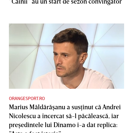
”Câinii” au un start de sezon convingător
ORANGESPORT.RO
Marius Măldărăşanu a susţinut că Andrei
Nicolescu a încercat să-l păcălească, iar
preşedintele lui Dinamo i-a dat replica: