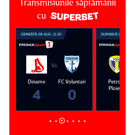
Transmisiunile săptămânii
cu
SÂMBĂTĂ 08 AUG, 21:30
DUMINICĂ 09 AUG, 1
Vs
V
eda
Dinamo
FC Voluntari
Petrolul
Ploieşti
4
0