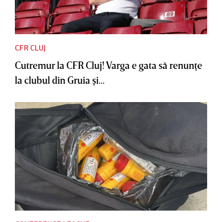
CFR CLUJ
Cutremur la CFR Cluj! Varga e gata să renunţe
la clubul din Gruia şi...