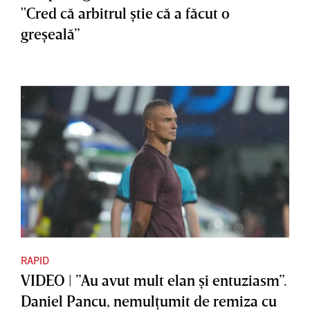
"Cred că arbitrul ştie că a făcut o
greşeală”
RAPID
VIDEO | ”Au avut mult elan şi entuziasm”.
Daniel Pancu, nemulţumit de remiza cu