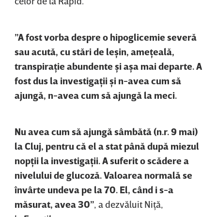
celor de la Rapid.
”A fost vorba despre o hipoglicemie severă
sau acută, cu stări de leşin, ameţeală,
transpiraţie abundente şi aşa mai departe. A
fost dus la investigaţii şi n-avea cum să
ajungă, n-avea cum să ajungă la meci.
Nu avea cum să ajungă sâmbătă (n.r. 9 mai)
la Cluj, pentru că el a stat până după miezul
nopţii la investigaţii. A suferit o scădere a
nivelului de glucoză. Valoarea normală se
învârte undeva pe la 70. El, când i s-a
măsurat, avea 30”
, a dezvăluit Niţă,