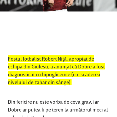
Fostul fotbalist Robert Niţă, apropiat de
echipa din Giuleşti, a anunţat că Dobre a fost
diagnosticat cu hipoglicemie (n.r. scăderea
nivelului de zahăr din sânge).
Din fericire nu este vorba de ceva grav, iar
Dobre ar putea fi pe teren la următorul meci al