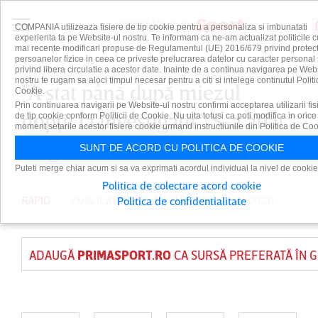
COMPANIA utilizeaza fisiere de tip cookie pentru a personaliza si imbunatati
experienta ta pe Website-ul nostru. Te informam ca ne-am actualizat politicile c
mai recente modificari propuse de Regulamentul (UE) 2016/679 privind protect
persoanelor fizice in ceea ce priveste prelucrarea datelor cu caracter personal 
privind libera circulatie a acestor date. Inainte de a continua navigarea pe Web
nostru te rugam sa aloci timpul necesar pentru a citi si intelege continutul Politi
”A stat până după miezul
Cookie.
Prin continuarea navigarii pe Website-ul nostru confirmi acceptarea utilizarii fis
nopţii la investigaţii”. S-a aflat
de tip cookie conform Politicii de Cookie. Nu uita totusi ca poti modifica in orice
moment setarile acestor fisiere cookie urmand instructiunile din Politica de Coo
diagnosticul lui Alex Dobre
SUNT DE ACORD CU POLITICA DE COOKIE
Puteti merge chiar acum si sa va exprimati acordul individual la nivel de cookie
Politica de colectare acord cookie
RAPID
PUBLICAT DE
DAIAN CUTU
PE 10 MAI 2026
Politica de confidentialitate
ADAUGĂ
PRIMASPORT.RO
CA SURSĂ PREFERATĂ ÎN 