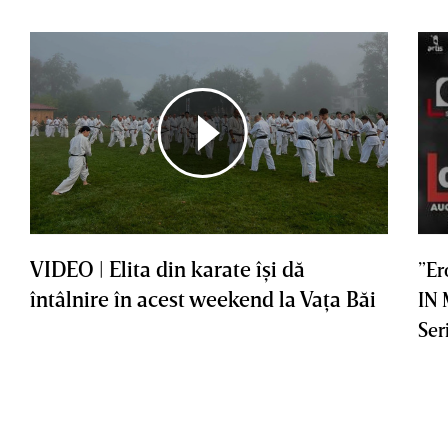
VIDEO | Elita din karate îşi dă
”Er
întâlnire în acest weekend la Vaţa Băi
IN
Ser