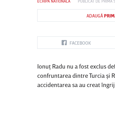
ECHIPA NATIONALA
PUBLICAT DE
PRIMA 
ADAUGĂ
PRIM
Vs
FC Botoşani
Corvinul
Sepsi OSK S
Hunedoara
Gheorghe
FACEBOOK
Ionuţ Radu nu a fost exclus def
confruntarea dintre Turcia şi
accidentarea sa au creat îngri