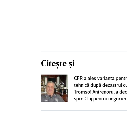
Citește și
CFR a ales varianta pent
eacţie după ce
tehnică după dezastrul c
ă revină la CFR
Tromso! Antrenorul a dec
spre Cluj pentru negocieri
cu Varga