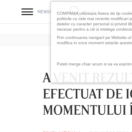
CAUTĂ
MENIU
COMPANIA utilizeaza fisiere de tip cooki
politicile cu cele mai recente modificar
datelor cu caracter personal si privind l
necesar pentru a citi si intelege continutu
Prin continuarea navigarii pe Website-ul n
modifica in orice moment setarile acestor
Puteti merge chiar acum si sa va exprimat
A VENIT REZU
EFECTUAT DE 
MOMENTULUI 
LUNI 10 AUG, 18:30
LUNI 10 AUG, 21:3