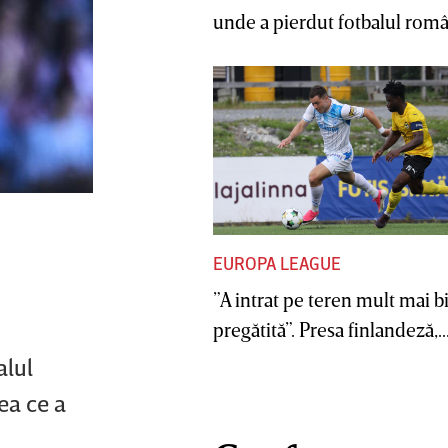
unde a pierdut fotbalul român
EUROPA LEAGUE
”A intrat pe teren mult mai b
i
pregătită”. Presa finlandeză,..
alul
eea ce a