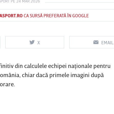
SPORT
PE 24 MAR 2026
ASPORT.RO
CA SURSĂ PREFERATĂ ÎN GOOGLE
Vs
Vs
f
FCSB
UTA Arad
Rapid
X
EMAIL
0
0
initiv din calculele echipei naţionale pentru
 România, chiar dacă primele imagini după
jorare.