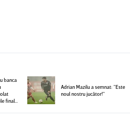
ru banca
u
Adrian Mazilu a semnat: ”Este
olat
noul nostru jucător!”
le finale