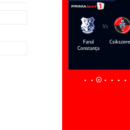
Vs
Vs
Farul
Csikszereda
Dinamo
FC Volunt
Constanţa