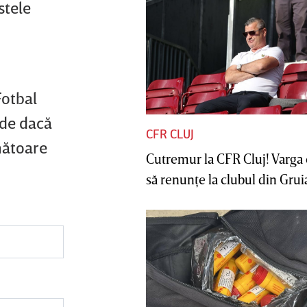
stele
Fotbal
ide dacă
CFR CLUJ
mătoare
Cutremur la CFR Cluj! Varga 
să renunţe la clubul din Gruia 