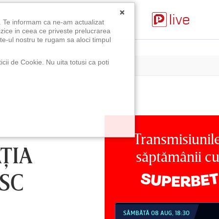
×
u. Te informam ca ne-am actualizat
izice in ceea ce priveste prelucrarea
te-ul nostru te rugam sa aloci timpul
icii de Cookie. Nu uita totusi ca poti
Transmisiunil
ŢIA
săptămânii c
SC
MBĂTĂ 08 AUG, 18:30
SÂMBĂTĂ 08 AUG, 21:30