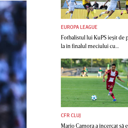
EUROPA LEAGUE
Fotbalistul lui KuPS ieşit de 
la în finalul meciului cu...
CFR CLUJ
Mario Camora a încercat să e