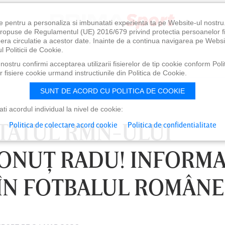
e pentru a personaliza si imbunatati experienta ta pe Website-ul nostr
i propuse de Regulamentul (UE) 2016/679 privind protectia persoanelor f
ibera circulatie a acestor date. Inainte de a continua navigarea pe Websi
l Politicii de Cookie.
ostru confirmi acceptarea utilizarii fisierelor de tip cookie conform Polit
 fisiere cookie urmand instructiunile din Politica de Cookie.
SUNT DE ACORD CU POLITICA DE COOKIE
i acordul individual la nivel de cookie:
LTATUL RMN-ULUI
Politica de colectare acord cookie
Politica de confidentialitate
IONUŢ RADU! INFORMA
ÎN FOTBALUL ROMÂNE
0
VINERI 07 AUG, 21:00
SÂ