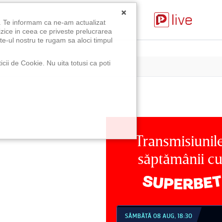
×
u. Te informam ca ne-am actualizat
izice in ceea ce priveste prelucrarea
te-ul nostru te rugam sa aloci timpul
icii de Cookie. Nu uita totusi ca poti
Transmisiunil
săptămânii c
MBĂTĂ 08 AUG, 18:30
SÂMBĂTĂ 08 AUG, 21:30