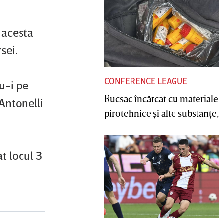
 acesta
sei.
CONFERENCE LEAGUE
u-i pe
Rucsac încărcat cu materiale
 Antonelli
pirotehnice şi alte substanţe, 
t locul 3