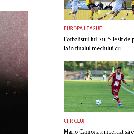
EUROPA LEAGUE
Fotbalistul lui KuPS ieşit de 
la în finalul meciului cu...
CFR CLUJ
Mario Camora a încercat să e