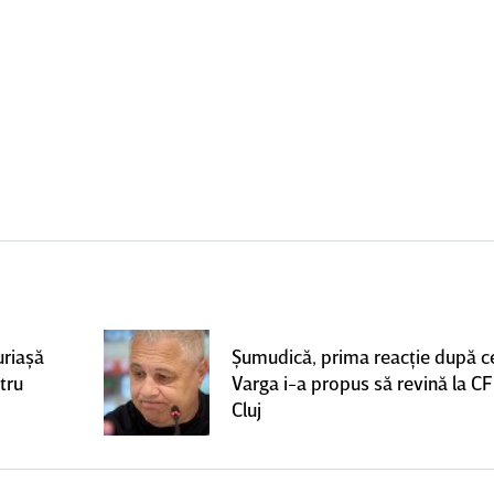
uriaşă
Şumudică, prima reacţie după c
tru
Varga i-a propus să revină la C
Cluj