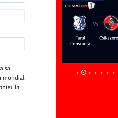
Vs
Vs
Farul
Csikszereda
Dinamo
FC Volunt
Constanţa
a sa
on mondial
niei, la