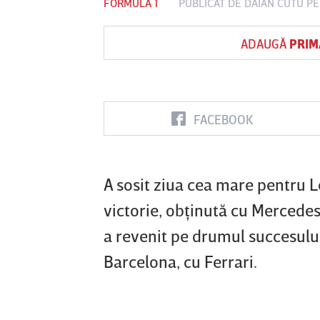
FORMULA 1
PUBLICAT DE
DAIAN CUTU
PE
ADAUGĂ
PRIM
Vs
FC Botoşani
Corvinul
Sepsi OSK S
Hunedoara
Gheorghe
FACEBOOK
A sosit ziua cea mare pentru L
victorie, obţinută cu Mercede
a revenit pe drumul succesului
Barcelona, cu Ferrari.