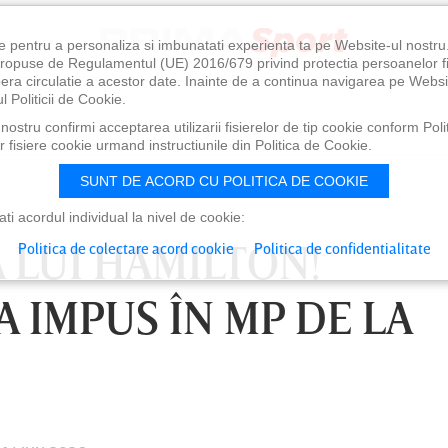
e pentru a personaliza si imbunatati experienta ta pe Website-ul nostr
i propuse de Regulamentul (UE) 2016/679 privind protectia persoanelor f
ibera circulatie a acestor date. Inainte de a continua navigarea pe Websi
l Politicii de Cookie.
ostru confirmi acceptarea utilizarii fisierelor de tip cookie conform Polit
 fisiere cookie urmand instructiunile din Politica de Cookie.
SUNT DE ACORD CU POLITICA DE COOKIE
i acordul individual la nivel de cookie:
A LUI HAMILTON!
Politica de colectare acord cookie
Politica de confidentialitate
A IMPUS ÎN MP DE LA
0
VINERI 07 AUG, 21:00
SÂ