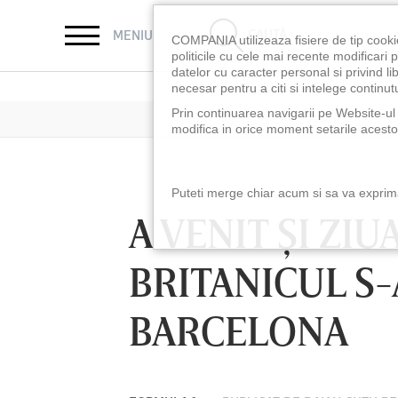
CAUTĂ
MENIU
COMPANIA utilizeaza fisiere de tip cooki
politicile cu cele mai recente modificar
datelor cu caracter personal si privind l
necesar pentru a citi si intelege continutu
Prin continuarea navigarii pe Website-ul n
modifica in orice moment setarile acestor
Puteti merge chiar acum si sa va exprimat
A VENIT ŞI ZIU
BRITANICUL S-
BARCELONA
LUNI 10 AUG, 18:30
LUNI 10 AUG, 21:3