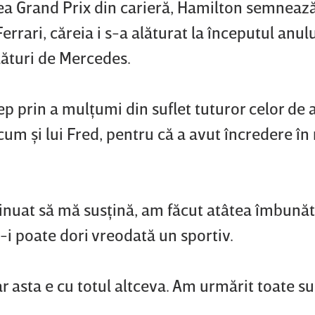
lea Grand Prix din carieră, Hamilton semnează
rrari, căreia i s-a alăturat la începutul anulu
ături de Mercedes.
ep prin a mulţumi din suflet tuturor celor de a
ecum şi lui Fred, pentru că a avut încredere în
inuat să mă susţină, am făcut atâtea îmbunătăţ
-i poate dori vreodată un sportiv.
 dar asta e cu totul altceva. Am urmărit toate s