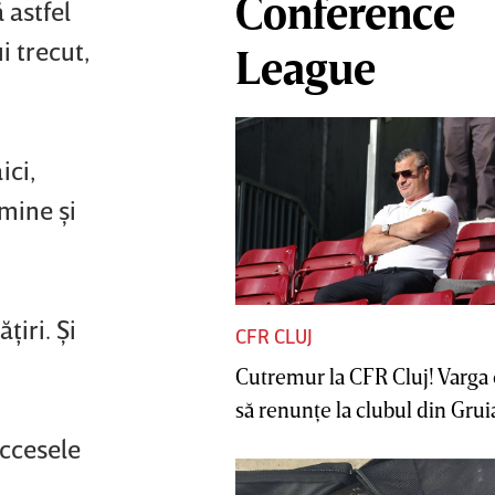
Conference
 astfel
i trecut,
League
ici,
 mine şi
iri. Şi
CFR CLUJ
Cutremur la CFR Cluj! Varga 
să renunţe la clubul din Gruia 
uccesele