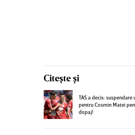
Citește și
! Dorit de FCSB,
TAS a decis: suspendare 
utea ajunge la
pentru Cosmin Matei pen
perLiga
dopaj!