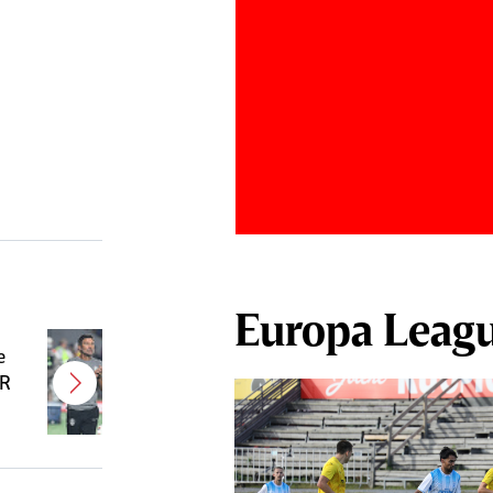
Europa Leag
e
Antonio Folha urmează să fie
FR
demis! Încă un nume mare de la
CFR Cluj ar putea fi OUT