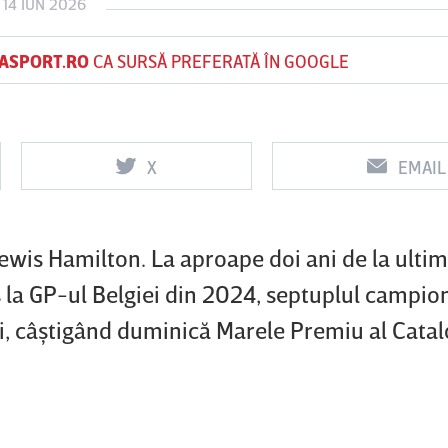
 14 IUN 2026
ASPORT.RO
CA SURSĂ PREFERATĂ ÎN GOOGLE
Vs
Vs
f
FCSB
UTA Arad
Rapid
X
EMAIL
ewis Hamilton. La aproape doi ani de la ultim
s la GP-ul Belgiei din 2024, septuplul campi
, câştigând duminică Marele Premiu al Catalo