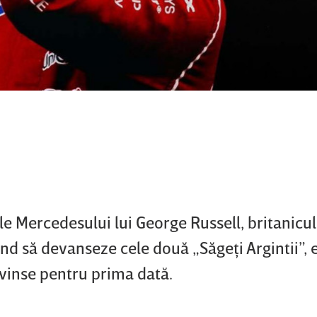
ele Mercedesului lui George Russell, britanicul
şind să devanseze cele două „Săgeţi Argintii”,
nvinse pentru prima dată.