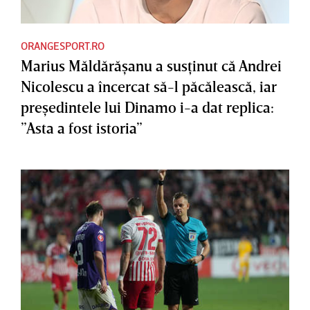
ORANGESPORT.RO
Marius Măldărăşanu a susţinut că Andrei
Nicolescu a încercat să-l păcălească, iar
preşedintele lui Dinamo i-a dat replica:
”Asta a fost istoria”