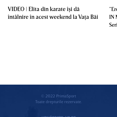
VIDEO | Elita din karate îşi dă
”Er
întâlnire în acest weekend la Vaţa Băi
IN
Ser
© 2022 PrimaSport
Toate drepturile rezervate.