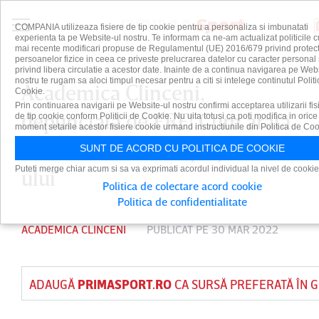
COMPANIA utilizeaza fisiere de tip cookie pentru a personaliza si imbunatati
experienta ta pe Website-ul nostru. Te informam ca ne-am actualizat politicile c
mai recente modificari propuse de Regulamentul (UE) 2016/679 privind protect
persoanelor fizice in ceea ce priveste prelucrarea datelor cu caracter personal 
privind libera circulatie a acestor date. Inainte de a continua navigarea pe Web
nostru te rugam sa aloci timpul necesar pentru a citi si intelege continutul Politi
Academica Clinceni,
Cookie.
Prin continuarea navigarii pe Website-ul nostru confirmi acceptarea utilizarii fis
depunctată de FRF! Cum arată
de tip cookie conform Politicii de Cookie. Nu uita totusi ca poti modifica in orice
moment setarile acestor fisiere cookie urmand instructiunile din Politica de Coo
acum clasamentul play-out-
SUNT DE ACORD CU POLITICA DE COOKIE
Puteti merge chiar acum si sa va exprimati acordul individual la nivel de cookie
ului
Politica de colectare acord cookie
Politica de confidentialitate
ACADEMICA CLINCENI
PUBLICAT PE 30 MAR 2022
ADAUGĂ
PRIMASPORT.RO
CA SURSĂ PREFERATĂ ÎN 