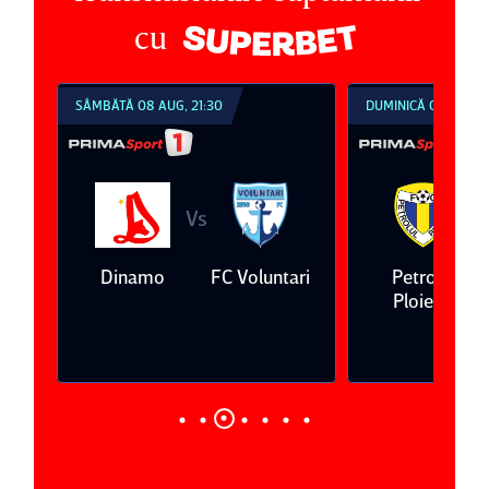
cu
SÂMBĂTĂ 08 AUG, 21:30
DUMINICĂ 09 AUG, 1
Vs
V
eda
Dinamo
FC Voluntari
Petrolul
Ploieşti