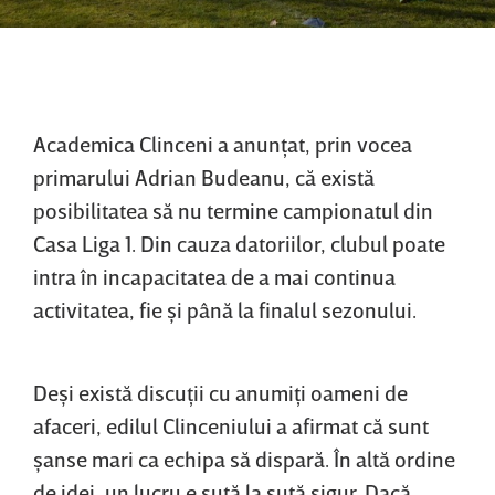
Academica Clinceni a anunţat, prin vocea
primarului Adrian Budeanu, că există
posibilitatea să nu termine campionatul din
Casa Liga 1. Din cauza datoriilor, clubul poate
intra în incapacitatea de a mai continua
activitatea, fie şi până la finalul sezonului.
Deşi există discuţii cu anumiţi oameni de
afaceri, edilul Clinceniului a afirmat că sunt
şanse mari ca echipa să dispară. În altă ordine
de idei, un lucru e sută la sută sigur. Dacă