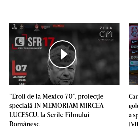
”Eroii de la Mexico 70”, proiecţie
Cam
specială IN MEMORIAM MIRCEA
gol
LUCESCU, la Serile Filmului
a s
Românesc
| V