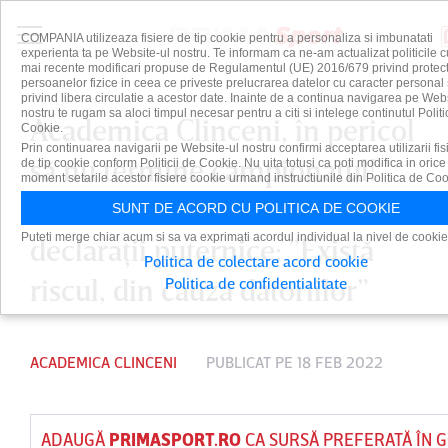
COMPANIA utilizeaza fisiere de tip cookie pentru a personaliza si imbunatati
experienta ta pe Website-ul nostru. Te informam ca ne-am actualizat politicile c
mai recente modificari propuse de Regulamentul (UE) 2016/679 privind protect
persoanelor fizice in ceea ce priveste prelucrarea datelor cu caracter personal 
privind libera circulatie a acestor date. Inainte de a continua navigarea pe Web
nostru te rugam sa aloci timpul necesar pentru a citi si intelege continutul Politi
Academica Clinceni, în pericol
Cookie.
Prin continuarea navigarii pe Website-ul nostru confirmi acceptarea utilizarii fis
să nu termine campionatul!
de tip cookie conform Politicii de Cookie. Nu uita totusi ca poti modifica in orice
moment setarile acestor fisiere cookie urmand instructiunile din Politica de Coo
Primarul Adrian Budeanu,
SUNT DE ACORD CU POLITICA DE COOKIE
Puteti merge chiar acum si sa va exprimati acordul individual la nivel de cookie
declaraţii puternice: ”Există
Politica de colectare acord cookie
riscul, din cauza datoriilor”
Politica de confidentialitate
ACADEMICA CLINCENI
PUBLICAT PE 18 FEB 2022
ADAUGĂ
PRIMASPORT.RO
CA SURSĂ PREFERATĂ ÎN 