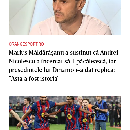
ORANGESPORT.RO
Marius Măldărăşanu a susţinut că Andrei
Nicolescu a încercat să-l păcălească, iar
preşedintele lui Dinamo i-a dat replica:
”Asta a fost istoria”