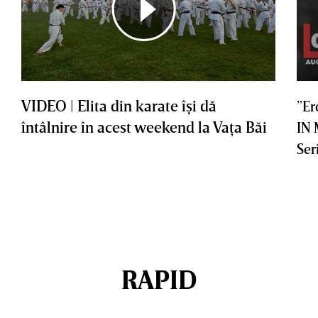
VIDEO | Elita din karate îşi dă
”Er
întâlnire în acest weekend la Vaţa Băi
IN
Ser
RAPID