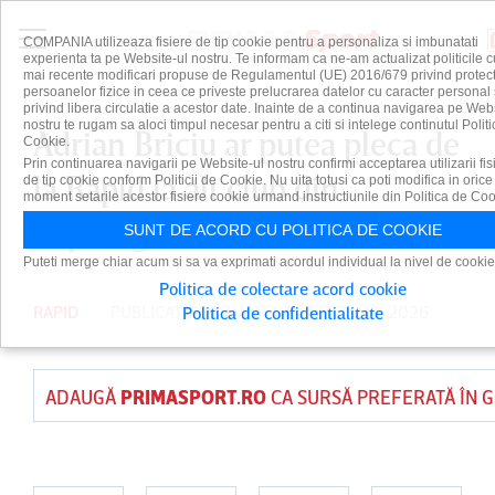
COMPANIA utilizeaza fisiere de tip cookie pentru a personaliza si imbunatati
experienta ta pe Website-ul nostru. Te informam ca ne-am actualizat politicile c
mai recente modificari propuse de Regulamentul (UE) 2016/679 privind protect
persoanelor fizice in ceea ce priveste prelucrarea datelor cu caracter personal 
privind libera circulatie a acestor date. Inainte de a continua navigarea pe Web
nostru te rugam sa aloci timpul necesar pentru a citi si intelege continutul Politi
Adrian Briciu ar putea pleca de
Cookie.
Prin continuarea navigarii pe Website-ul nostru confirmi acceptarea utilizarii fis
la Rapid la alt club din
de tip cookie conform Politicii de Cookie. Nu uita totusi ca poti modifica in orice
moment setarile acestor fisiere cookie urmand instructiunile din Politica de Coo
Superliga!
SUNT DE ACORD CU POLITICA DE COOKIE
Puteti merge chiar acum si sa va exprimati acordul individual la nivel de cookie
Politica de colectare acord cookie
RAPID
PUBLICAT DE
DAIAN CUTU
PE 27 MAI 2026
Politica de confidentialitate
ADAUGĂ
PRIMASPORT.RO
CA SURSĂ PREFERATĂ ÎN 