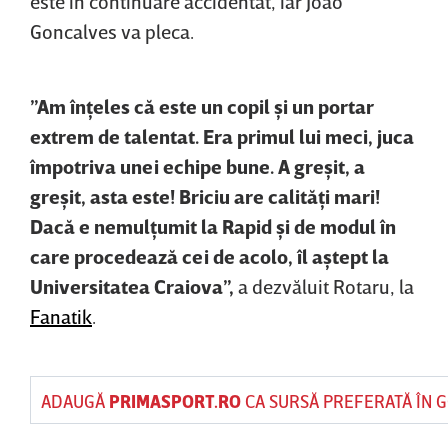
este în continuare accidentat, iar Joao
Goncalves va pleca.
”Am înţeles că este un copil şi un portar
extrem de talentat. Era primul lui meci, juca
împotriva unei echipe bune. A greşit, a
greşit, asta este! Briciu are calităţi mari!
Dacă e nemulţumit la Rapid şi de modul în
care procedează cei de acolo, îl aştept la
Universitatea Craiova”,
a dezvăluit Rotaru, la
Fanatik
.
ADAUGĂ
PRIMASPORT.RO
CA SURSĂ PREFERATĂ ÎN 