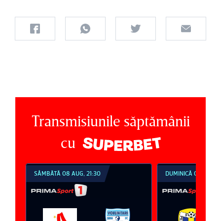
Transmisiunile săptămânii
cu
SÂMBĂTĂ 08 AUG, 21:30
DUMINICĂ 09 AUG, 1