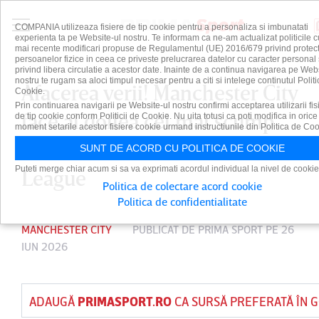
COMPANIA utilizeaza fisiere de tip cookie pentru a personaliza si imbunatati
experienta ta pe Website-ul nostru. Te informam ca ne-am actualizat politicile c
mai recente modificari propuse de Regulamentul (UE) 2016/679 privind protect
persoanelor fizice in ceea ce priveste prelucrarea datelor cu caracter personal 
privind libera circulatie a acestor date. Inainte de a continua navigarea pe Web
nostru te rugam sa aloci timpul necesar pentru a citi si intelege continutul Politi
Afacerea verii! Manchester City
Cookie.
Prin continuarea navigarii pe Website-ul nostru confirmi acceptarea utilizarii fis
face al doilea cel mai scump
de tip cookie conform Politicii de Cookie. Nu uita totusi ca poti modifica in orice
moment setarile acestor fisiere cookie urmand instructiunile din Politica de Coo
transfer din istoria Premier
SUNT DE ACORD CU POLITICA DE COOKIE
Puteti merge chiar acum si sa va exprimati acordul individual la nivel de cookie
League
Politica de colectare acord cookie
Politica de confidentialitate
MANCHESTER CITY
PUBLICAT DE
PRIMA SPORT
PE 26
IUN 2026
ADAUGĂ
PRIMASPORT.RO
CA SURSĂ PREFERATĂ ÎN 