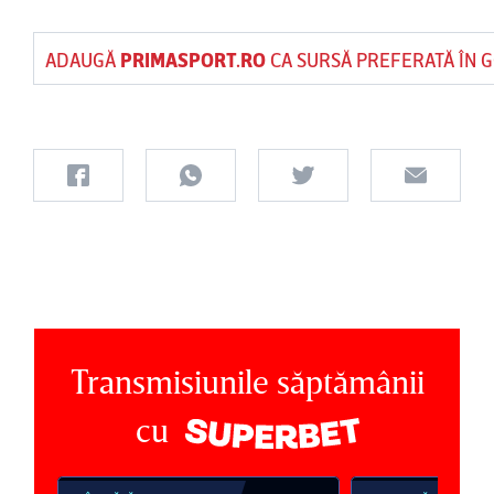
ADAUGĂ
PRIMASPORT.RO
CA SURSĂ PREFERATĂ ÎN 
Transmisiunile săptămânii
cu