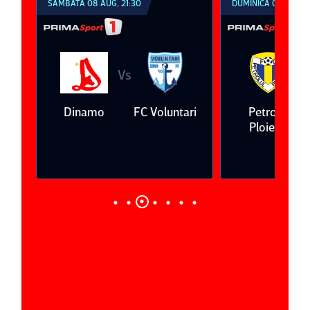
SÂMBĂTĂ 08 AUG, 21:30
DUMINICĂ 09 AUG, 1
Vs
V
eda
Dinamo
FC Voluntari
Petrolul
Ploieşti