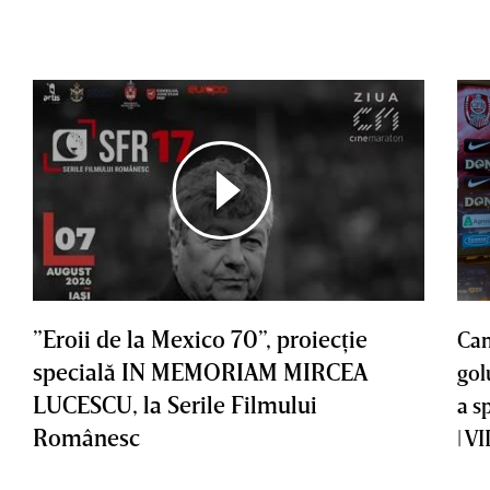
”Eroii de la Mexico 70”, proiecţie
Cam
specială IN MEMORIAM MIRCEA
gol
LUCESCU, la Serile Filmului
a s
Românesc
| V