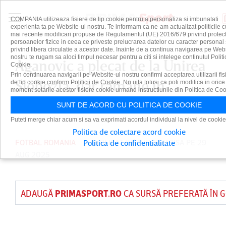
COMPANIA utilizeaza fisiere de tip cookie pentru a personaliza si imbunatati
experienta ta pe Website-ul nostru. Te informam ca ne-am actualizat politicile c
mai recente modificari propuse de Regulamentul (UE) 2016/679 privind protect
persoanelor fizice in ceea ce priveste prelucrarea datelor cu caracter personal 
privind libera circulatie a acestor date. Inainte de a continua navigarea pe Web
nostru te rugam sa aloci timpul necesar pentru a citi si intelege continutul Politi
Aganovic a plecat de la Unirea
Cookie.
Prin continuarea navigarii pe Website-ul nostru confirmi acceptarea utilizarii fis
Slobozia, dar rămâne în
de tip cookie conform Politicii de Cookie. Nu uita totusi ca poti modifica in orice
moment setarile acestor fisiere cookie urmand instructiunile din Politica de Coo
România
SUNT DE ACORD CU POLITICA DE COOKIE
Puteti merge chiar acum si sa va exprimati acordul individual la nivel de cookie
Politica de colectare acord cookie
FOTBAL ROMANIA
PUBLICAT DE
TUDOR MOISA
PE 29
Politica de confidentialitate
AUG 2025
ADAUGĂ
PRIMASPORT.RO
CA SURSĂ PREFERATĂ ÎN 