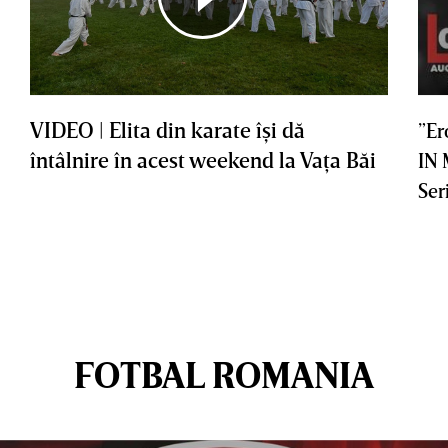
VIDEO | Elita din karate îşi dă
”Er
întâlnire în acest weekend la Vaţa Băi
IN
Ser
FOTBAL ROMANIA