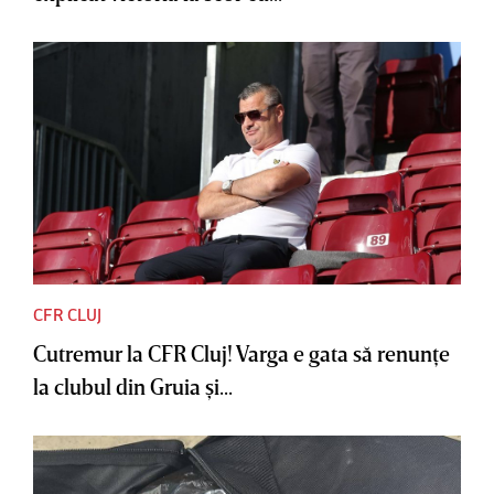
CFR CLUJ
Cutremur la CFR Cluj! Varga e gata să renunţe
la clubul din Gruia şi...