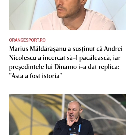
ORANGESPORT.RO
Marius Măldărăşanu a susţinut că Andrei
Nicolescu a încercat să-l păcălească, iar
preşedintele lui Dinamo i-a dat replica:
”Asta a fost istoria”