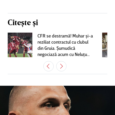
Citește și
CFR se destramă! Muhar şi-a
reziliat contractul cu clubul
din Gruia. Şumudică
negociază acum cu Neluţu
Varga, care mai are o
variantă pentru banca tehnică
| EXCLUSIV