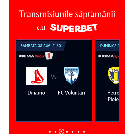
Transmisiunile săptămânii
cu
SÂMBĂTĂ 08 AUG, 21:30
DUMINICĂ 09 AUG, 1
Vs
V
eda
Dinamo
FC Voluntari
Petrolul
Ploieşti