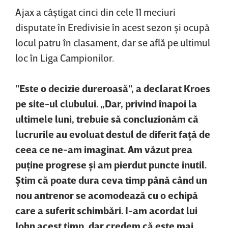
Ajax a câştigat cinci din cele 11 meciuri
disputate în Eredivisie în acest sezon şi ocupă
locul patru în clasament, dar se află pe ultimul
loc în Liga Campionilor.
”Este o decizie dureroasă”, a declarat Kroes
pe site-ul clubului. „Dar, privind înapoi la
ultimele luni, trebuie să concluzionăm că
lucrurile au evoluat destul de diferit faţă de
ceea ce ne-am imaginat. Am văzut prea
puţine progrese şi am pierdut puncte inutil.
Ştim că poate dura ceva timp până când un
nou antrenor se acomodează cu o echipă
care a suferit schimbări. I-am acordat lui
John acest timp, dar credem că este mai