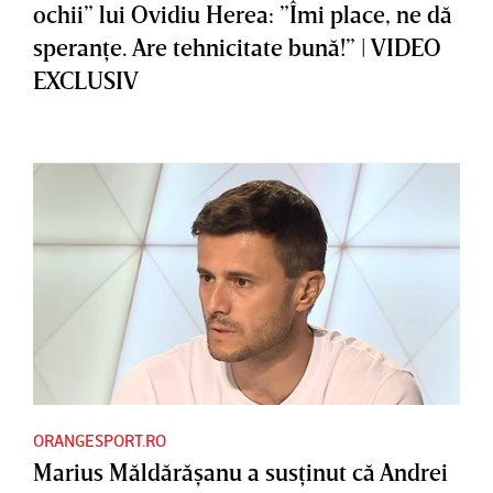
ochii” lui Ovidiu Herea: ”Îmi place, ne dă
speranţe. Are tehnicitate bună!” | VIDEO
EXCLUSIV
ORANGESPORT.RO
Marius Măldărăşanu a susţinut că Andrei