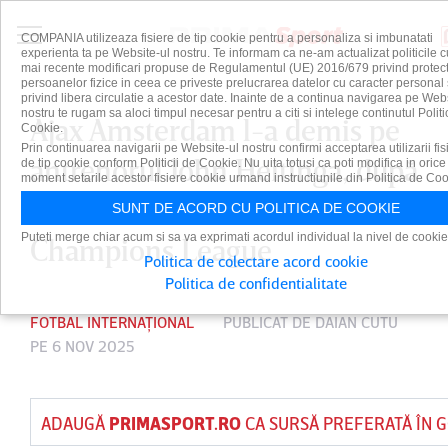
COMPANIA utilizeaza fisiere de tip cookie pentru a personaliza si imbunatati
experienta ta pe Website-ul nostru. Te informam ca ne-am actualizat politicile c
mai recente modificari propuse de Regulamentul (UE) 2016/679 privind protect
persoanelor fizice in ceea ce priveste prelucrarea datelor cu caracter personal 
privind libera circulatie a acestor date. Inainte de a continua navigarea pe Web
nostru te rugam sa aloci timpul necesar pentru a citi si intelege continutul Politi
Ajax Amsterdam l-a demis pe
Cookie.
Prin continuarea navigarii pe Website-ul nostru confirmi acceptarea utilizarii fis
antrenorul John Heitinga, după
de tip cookie conform Politicii de Cookie. Nu uita totusi ca poti modifica in orice
moment setarile acestor fisiere cookie urmand instructiunile din Politica de Coo
startul dezastruos din
SUNT DE ACORD CU POLITICA DE COOKIE
Puteti merge chiar acum si sa va exprimati acordul individual la nivel de cookie
Champions League
Politica de colectare acord cookie
Politica de confidentialitate
FOTBAL INTERNAȚIONAL
PUBLICAT DE
DAIAN CUTU
PE 6 NOV 2025
ADAUGĂ
PRIMASPORT.RO
CA SURSĂ PREFERATĂ ÎN 