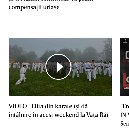
compensaţii uriaşe
VIDEO | Elita din karate îşi dă
”Er
întâlnire în acest weekend la Vaţa Băi
IN
Ser