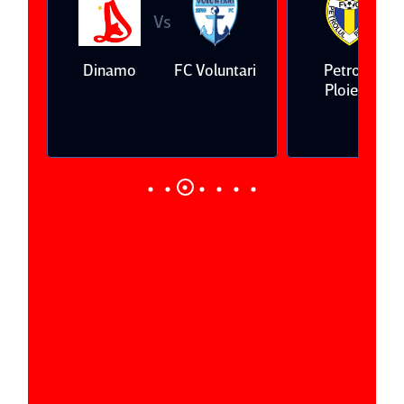
Vs
Vs
a
Dinamo
FC Voluntari
Petrolul
Ploieşti