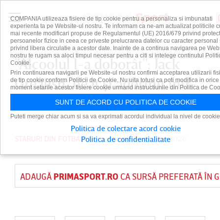
COMPANIA utilizeaza fisiere de tip cookie pentru a personaliza si imbunatati
experienta ta pe Website-ul nostru. Te informam ca ne-am actualizat politicile c
mai recente modificari propuse de Regulamentul (UE) 2016/679 privind protect
persoanelor fizice in ceea ce priveste prelucrarea datelor cu caracter personal 
privind libera circulatie a acestor date. Inainte de a continua navigarea pe Web
nostru te rugam sa aloci timpul necesar pentru a citi si intelege continutul Politi
"Alcoolul l-a doborât": Jack
Cookie.
Prin continuarea navigarii pe Website-ul nostru confirmi acceptarea utilizarii fis
Grealish, beat şi adormit într-
de tip cookie conform Politicii de Cookie. Nu uita totusi ca poti modifica in orice
moment setarile acestor fisiere cookie urmand instructiunile din Politica de Coo
un bar din Manchester
SUNT DE ACORD CU POLITICA DE COOKIE
Puteti merge chiar acum si sa va exprimati acordul individual la nivel de cookie
Politica de colectare acord cookie
STARURI DIN FOTBAL
PUBLICAT PE 27 APR 2026
Politica de confidentialitate
ADAUGĂ
PRIMASPORT.RO
CA SURSĂ PREFERATĂ ÎN 