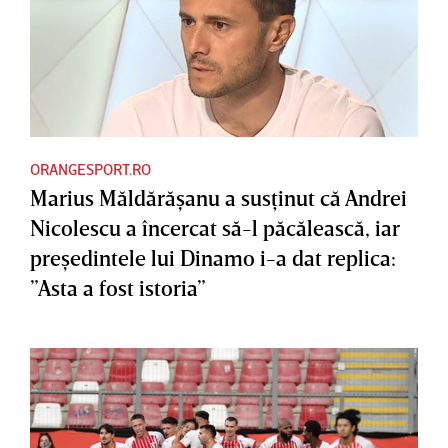
ORANGESPORT.RO
Marius Măldărăşanu a susţinut că Andrei
Nicolescu a încercat să-l păcălească, iar
preşedintele lui Dinamo i-a dat replica:
”Asta a fost istoria”