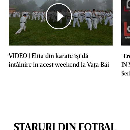
VIDEO | Elita din karate îşi dă
”Er
întâlnire în acest weekend la Vaţa Băi
IN
Ser
STARURI DIN FOTBAL