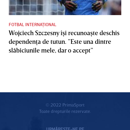
FOTBAL INTERNAȚIONAL
Wojciech Szczesny îşi recunoaşte deschis
dependenţa de tutun. ”Este una dintre
slăbiciunile mele, dar o accept”
© 2022 PrimaSport
Toate drepturile rezervate.
URMĂREȘTE-NE PE