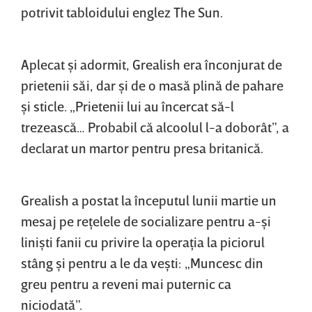
potrivit tabloidului englez The Sun.
Aplecat şi adormit, Grealish era înconjurat de
prietenii săi, dar şi de o masă plină de pahare
şi sticle. „Prietenii lui au încercat să-l
trezească… Probabil că alcoolul l-a doborât”, a
declarat un martor pentru presa britanică.
Grealish a postat la începutul lunii martie un
mesaj pe reţelele de socializare pentru a-şi
linişti fanii cu privire la operaţia la piciorul
stâng şi pentru a le da veşti: „Muncesc din
greu pentru a reveni mai puternic ca
niciodată”.