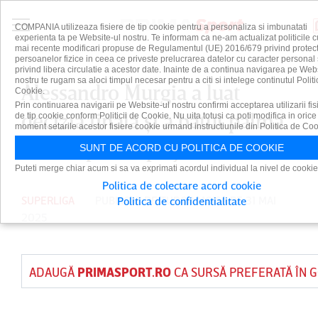
COMPANIA utilizeaza fisiere de tip cookie pentru a personaliza si imbunatati
experienta ta pe Website-ul nostru. Te informam ca ne-am actualizat politicile c
mai recente modificari propuse de Regulamentul (UE) 2016/679 privind protect
persoanelor fizice in ceea ce priveste prelucrarea datelor cu caracter personal 
privind libera circulatie a acestor date. Inainte de a continua navigarea pe Web
nostru te rugam sa aloci timpul necesar pentru a citi si intelege continutul Politi
Alessandro Murgia a luat
Cookie.
Prin continuarea navigarii pe Website-ul nostru confirmi acceptarea utilizarii fis
decizia finală şi a bătut palma
de tip cookie conform Politicii de Cookie. Nu uita totusi ca poti modifica in orice
moment setarile acestor fisiere cookie urmand instructiunile din Politica de Coo
cu echipa din play-off
SUNT DE ACORD CU POLITICA DE COOKIE
Puteti merge chiar acum si sa va exprimati acordul individual la nivel de cookie
Politica de colectare acord cookie
SUPERLIGA
PUBLICAT DE
TUDOR MOISA
PE 31 MAI
Politica de confidentialitate
2025
ADAUGĂ
PRIMASPORT.RO
CA SURSĂ PREFERATĂ ÎN 