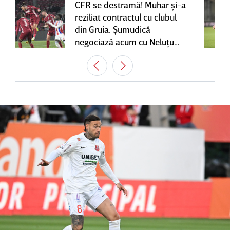
CFR se destramă! Muhar şi-a
reziliat contractul cu clubul
din Gruia. Şumudică
negociază acum cu Neluţu
Varga, care mai are o
variantă pentru banca tehnică
| EXCLUSIV