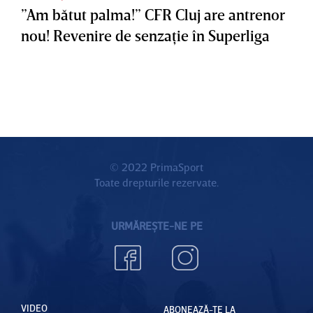
”Am bătut palma!” CFR Cluj are antrenor
nou! Revenire de senzaţie în Superliga
© 2022 PrimaSport
Toate drepturile rezervate.
URMĂREȘTE-NE PE
VIDEO
ABONEAZĂ-TE LA