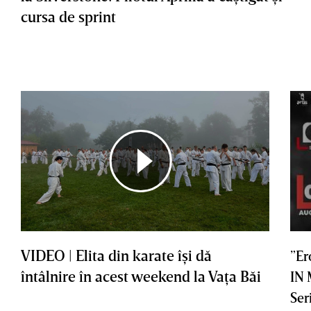
cursa de sprint
VIDEO | Elita din karate îşi dă
”Er
întâlnire în acest weekend la Vaţa Băi
IN
Ser