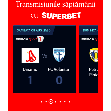
Transmisiunile săptămânii
cu
SÂMBĂTĂ 08 AUG, 21:30
DUMINICĂ 09 AUG, 1
Vs
V
eda
Dinamo
FC Voluntari
Petrolul
Ploieşti
1
0