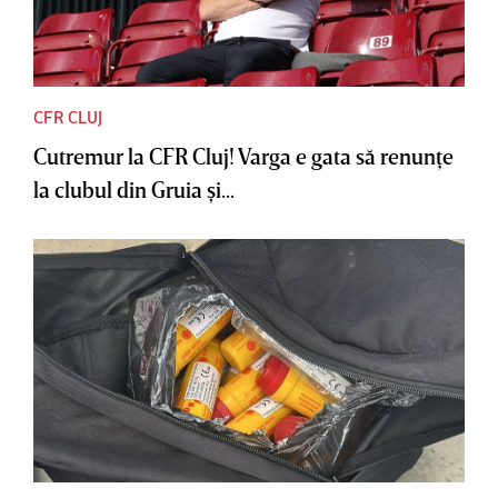
CFR CLUJ
Cutremur la CFR Cluj! Varga e gata să renunţe
la clubul din Gruia şi...