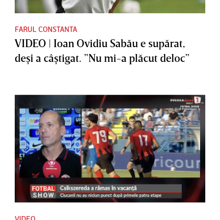
FARUL CONSTANTA
VIDEO | Ioan Ovidiu Sabău e supărat,
deşi a câştigat. ”Nu mi-a plăcut deloc”
VIDEO