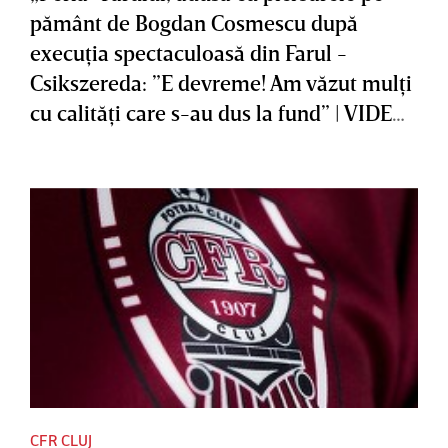
pământ de Bogdan Cosmescu după
execuţia spectaculoasă din Farul -
Csikszereda: ”E devreme! Am văzut mulţi
cu calităţi care s-au dus la fund” | VIDEO
EXCLUSIV
CFR CLUJ